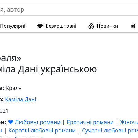
Популярні
Безкоштовні
Новинки
раля»
іла Дані українською
а:
Краля
р:
Каміла Дані
021
ри:
❤️ Любовні романи
|
Еротичні романи
|
Жіноч
н
|
Короткі любовні романи
|
Сучасні любовні ро