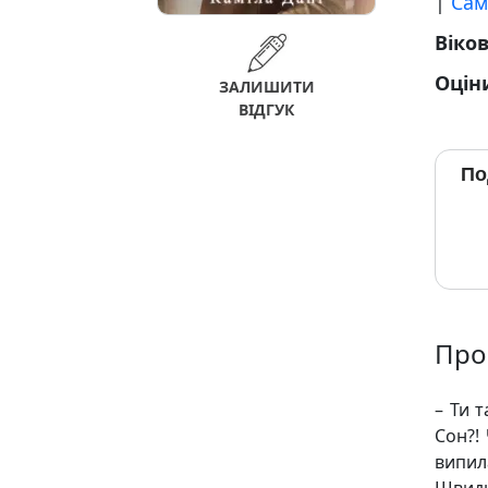
|
Сам
Віко
Оцін
ЗАЛИШИТИ
ВІДГУК
По
Про
– Ти т
Сон?!
випил