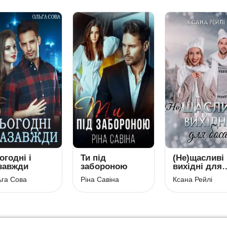
огодні і
Ти під
(Не)щасливі
завжди
забороною
вихідні для
боса
га Сова
Ріна Савіна
Ксана Рейлі