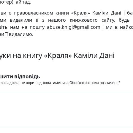
ютер), айпад.
ви є правовласником книги «Краля» Каміли Дані і ба
и видалили її з нашого книжкового сайту, будь 
іть нам на пошту abuse.knigi@gmail.com і ми в найк
и її видалимо.
уки на книгу «Краля» Каміли Дані
шити відповідь
mail адреса не оприлюднюватиметься.
Обов’язкові поля позначені
*