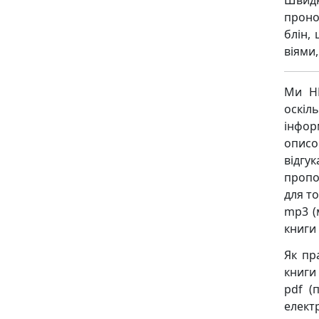
Швидк
проно
блін,
віями
Ми НЕ
оскіл
інфор
описо
відгу
пропо
для то
mp3 (
книги
Як пр
книги 
pdf (
елект