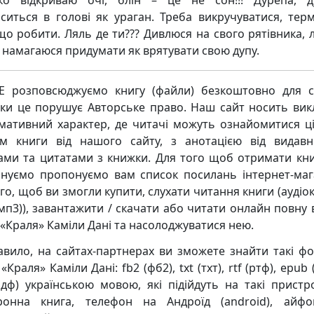
о відкриваю очі, блін – це не сон!!! Дурепа, д
ситься в голові як ураган. Треба викручуватися, терм
 що робити. Ляль де ти??? Дивлюся на свого рятівника, 
, намагаюся придумати як врятувати свою дупу.
 розповсюджуємо книгу (файли) безкоштовно для с
ьки це порушує Авторське право. Наш сайт носить ви
мативний характер, де читачі можуть ознайомитися ц
м книги від нашого сайту, з анотацією від видавн
ками та цитатами з книжки. Для того щоб отримати кни
нуємо пропонуємо вам список посилань інтернет-маг
го, щоб ви змогли купити, слухати читання книги (аудіо
мп3)), завантажити / скачати або читати онлайн повну 
 «Краля» Каміли Дані та насолоджуватися нею.
авило, на сайтах-партнерах ви зможете знайти такі ф
«Краля» Каміли Дані: fb2 (фб2), txt (тхт), rtf (ртф), epub 
пдф) українською мовою, які підійдуть на такі пристро
ронна книга, телефон на Андроїд (android), айф