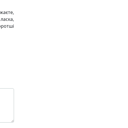
жаєте,
ласка,
оротші