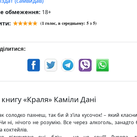
іздат (самвидав)
ве обмеження:
18+
ити:
(
1
голос, в середньому:
5
з 5)
ділитися:
 книгу «Краля» Каміли Дані
ак солодко пахнеш, так би й з’їла кусочок! – який класн
 Чи ні, нічого не розумію. Все через алкоголь, занадто 
а коктейлів.