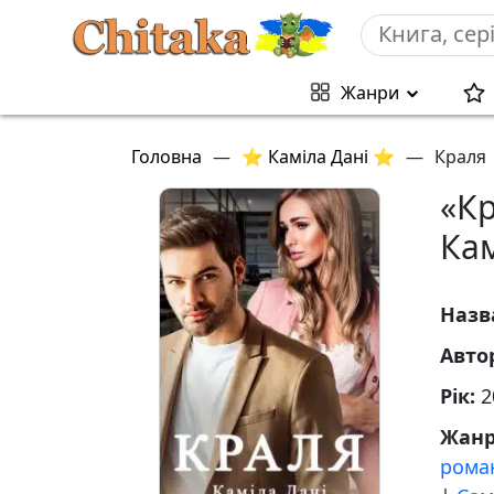
Жанри
Головна
—
⭐ Каміла Дані ⭐
—
Краля
«К
Кам
Назв
Авто
Рік:
2
Жан
рома