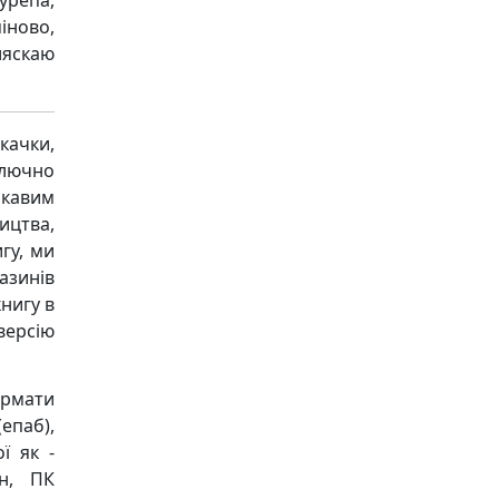
урепа,
іново,
ляскаю
качки,
ключно
ікавим
ицтва,
гу, ми
азинів
книгу в
версію
ормати
(епаб),
ї як -
он, ПК