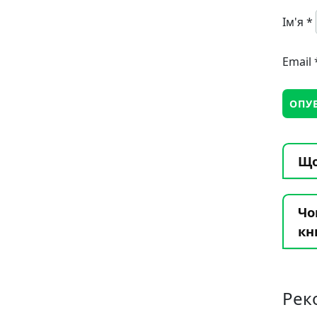
Ім'я
*
Email
Що
Чо
кн
Рек