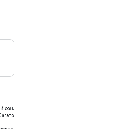
ий сон.
багато