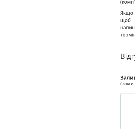
(комп'
Якщо 
щоб м
напиш
термін
Відг
Зали
Ваша e-