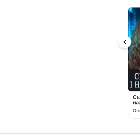
(Не)щасливі
Жодного шансу
Сь
вихідні для
на
Софія Владова
боса
Ксана Рейлі
Оль