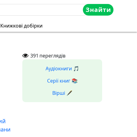
Знайти
Книжкові добірки
391
переглядів
Аудіокниги 🎵
Серії книг 📚
Вірші 🖋️
ий
мани