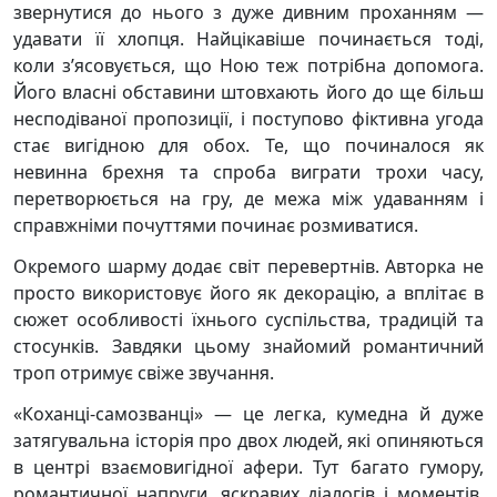
звернутися до нього з дуже дивним проханням —
удавати її хлопця. Найцікавіше починається тоді,
коли з’ясовується, що Ною теж потрібна допомога.
Його власні обставини штовхають його до ще більш
несподіваної пропозиції, і поступово фіктивна угода
стає вигідною для обох. Те, що починалося як
невинна брехня та спроба виграти трохи часу,
перетворюється на гру, де межа між удаванням і
справжніми почуттями починає розмиватися.
Окремого шарму додає світ перевертнів. Авторка не
просто використовує його як декорацію, а вплітає в
сюжет особливості їхнього суспільства, традицій та
стосунків. Завдяки цьому знайомий романтичний
троп отримує свіже звучання.
«Коханці-самозванці» — це легка, кумедна й дуже
затягувальна історія про двох людей, які опиняються
в центрі взаємовигідної афери. Тут багато гумору,
романтичної напруги, яскравих діалогів і моментів,