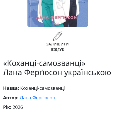
ЗАЛИШИТИ
ВІДГУК
«Коханці-самозванці»
Лана Ферґюсон українською
Назва:
Коханці-самозванці
Автор:
Лана Ферґюсон
Рік:
2026