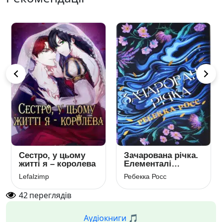
Сестро, у цьому
Зачарована річка.
житті я – королева
Елементалі
Кадансу 1
Lefalzimp
Ребекка Росс
42
переглядів
Аудіокниги 🎵