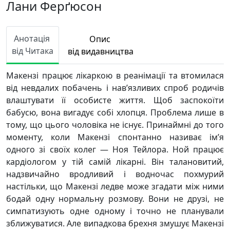
Лани Ферґюсон
Анотація
Опис
від Читака
від видавництва
Макензі працює лікаркою в реанімації та втомилася
від невдалих побачень і нав’язливих спроб родичів
влаштувати її особисте життя. Щоб заспокоїти
бабусю, вона вигадує собі хлопця. Проблема лише в
тому, що цього чоловіка не існує. Принаймні до того
моменту, коли Макензі спонтанно називає ім’я
одного зі своїх колег — Ноя Тейлора. Ной працює
кардіологом у тій самій лікарні. Він талановитий,
надзвичайно вродливий і водночас похмурий
настільки, що Макензі ледве може згадати між ними
бодай одну нормальну розмову. Вони не друзі, не
симпатизують одне одному і точно не планували
зближуватися. Але випадкова брехня змушує Макензі