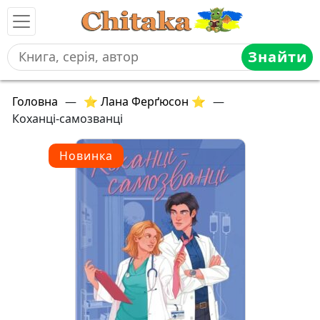
Знайти
Головна
—
⭐ Лана Ферґюсон ⭐
—
Коханці-самозванці
Новинка