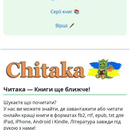
Серії книг 📚
Вірші 🖋️
Читака — Книги ще ближче!
Шукаєте що почитати?
У нас ви можете знайти, де завантажити або читати
онлайн кращі книги в форматах fb2, rtf, epub, txt для
iPad, iPhone, Android і Kindle. Література завжди під
рукою з нами!