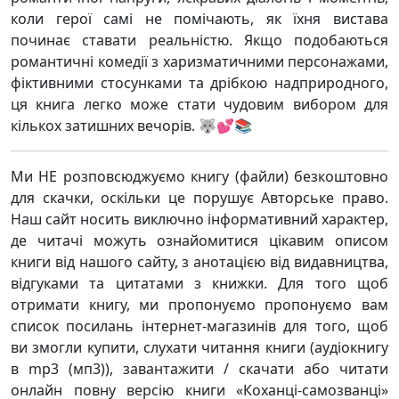
коли герої самі не помічають, як їхня вистава
починає ставати реальністю. Якщо подобаються
романтичні комедії з харизматичними персонажами,
фіктивними стосунками та дрібкою надприродного,
ця книга легко може стати чудовим вибором для
кількох затишних вечорів. 🐺💕📚
Ми НЕ розповсюджуємо книгу (файли) безкоштовно
для скачки, оскільки це порушує Авторське право.
Наш сайт носить виключно інформативний характер,
де читачі можуть ознайомитися цікавим описом
книги від нашого сайту, з анотацією від видавництва,
відгуками та цитатами з книжки. Для того щоб
отримати книгу, ми пропонуємо пропонуємо вам
список посилань інтернет-магазинів для того, щоб
ви змогли купити, слухати читання книги (аудіокнигу
в mp3 (мп3)), завантажити / скачати або читати
онлайн повну версію книги «Коханці-самозванці»