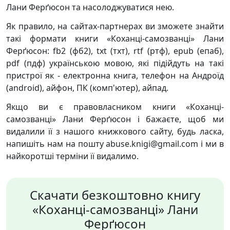
Лани Ферґюсон та насолоджуватися нею.
Як правило, на сайтах-партнерах ви зможете знайти
такі формати книги «Коханці-самозванці» Лани
Ферґюсон: fb2 (фб2), txt (тхт), rtf (ртф), epub (епаб),
pdf (пдф) українською мовою, які підійдуть на такі
пристрої як - електронна книга, телефон на Андроїд
(android), айфон, ПК (комп'ютер), айпад.
Якщо ви є правовласником книги «Коханці-
самозванці» Лани Ферґюсон і бажаєте, щоб ми
видалили її з нашого книжкового сайту, будь ласка,
напишіть нам на пошту abuse.knigi@gmail.com і ми в
найкоротші терміни її видалимо.
Скачати безкоштовно книгу
«Коханці-самозванці» Лани
Ферґюсон