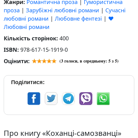
Жанри:
Романтична проза
|
Гумористична
проза
|
Зарубіжні любовні романи
|
Сучасні
любовні романи
|
Любовне фентезі
|
❤️
Любовні романи
Кількість сторінок:
400
ISBN:
978-617-15-1919-0
Оцінити:
(
3
голоси, в середньому:
5
з 5)
Поділитися:
Про книгу «Коханці-самозванці»