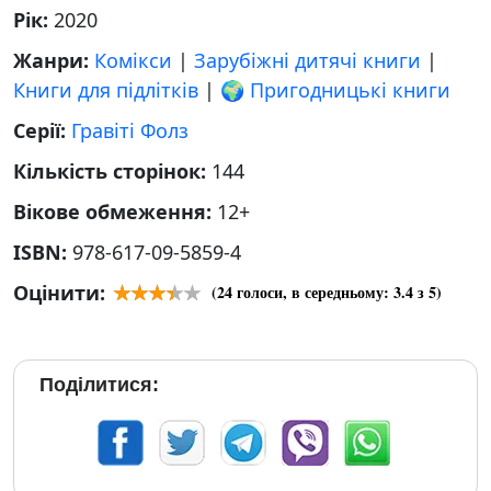
Рік:
2020
Жанри:
Комікси
|
Зарубіжні дитячі книги
|
Книги для підлітків
|
🌍 Пригодницькі книги
Серії:
Гравіті Фолз
Кількість сторінок:
144
Вікове обмеження:
12+
ISBN:
978-617-09-5859-4
Оцінити:
(
24
голоси, в середньому:
3.4
з 5)
Поділитися: