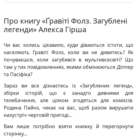
Про книгу «Ґравіті Фолз. Загублені
легенди» Алекса Гірша
Чи вас колись цікавило, куди діваються істоти, що
населяють Гравіті Фолз, коли ви не дивитесь? Як
почуваєшся, коли загубився в мультивсесвіті? Що
там у тих повідомленнях, якими обмінюються Діппер
та Пасіфіка?
Зараз ви все дізнаєтесь із «Загублених легенд»,
збірки історій, що є занадто дивними для
телебачення, але цілком згодяться для коміксів.
Родина Пайнз, чекає на вас, щоб разом вирушити
назустріч черговій пригоді…
Вам лише потрібно взяти книжку й перегорнути
сторінку…