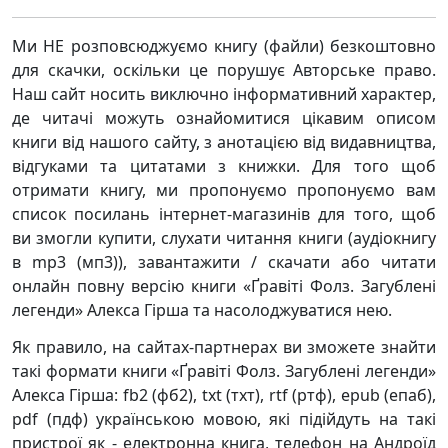
Ми НЕ розповсюджуємо книгу (файли) безкоштовно
для скачки, оскільки це порушує Авторське право.
Наш сайт носить виключно інформативний характер,
де читачі можуть ознайомитися цікавим описом
книги від нашого сайту, з анотацією від видавництва,
відгуками та цитатами з книжки. Для того щоб
отримати книгу, ми пропонуємо пропонуємо вам
список посилань інтернет-магазинів для того, щоб
ви змогли купити, слухати читання книги (аудіокнигу
в mp3 (мп3)), завантажити / скачати або читати
онлайн повну версію книги «Ґравіті Фолз. Загублені
легенди» Алекса Гірша та насолоджуватися нею.
Як правило, на сайтах-партнерах ви зможете знайти
такі формати книги «Ґравіті Фолз. Загублені легенди»
Алекса Гірша: fb2 (фб2), txt (тхт), rtf (ртф), epub (епаб),
pdf (пдф) українською мовою, які підійдуть на такі
пристрої як - електронна книга, телефон на Андроїд