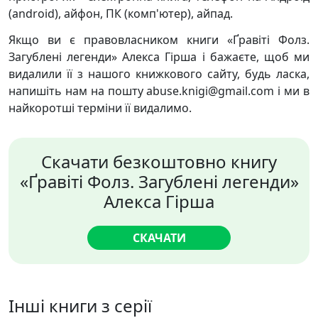
(android), айфон, ПК (комп'ютер), айпад.
Якщо ви є правовласником книги «Ґравіті Фолз.
Загублені легенди» Алекса Гірша і бажаєте, щоб ми
видалили її з нашого книжкового сайту, будь ласка,
напишіть нам на пошту abuse.knigi@gmail.com і ми в
найкоротші терміни її видалимо.
Скачати безкоштовно книгу
«Ґравіті Фолз. Загублені легенди»
Алекса Гірша
СКАЧАТИ
Інші книги з серії