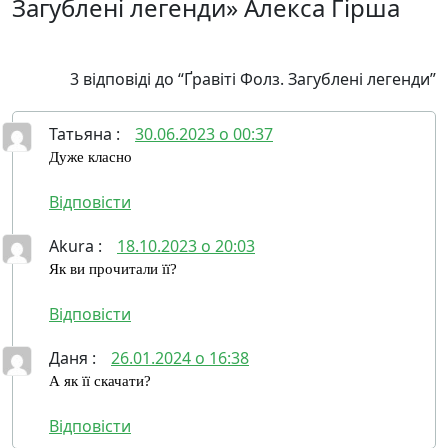
Загублені легенди» Алекса Гірша
3 відповіді до “Ґравіті Фолз. Загублені легенди”
Татьяна
:
30.06.2023 о 00:37
Дуже класно
Відповіcти
Akura
:
18.10.2023 о 20:03
Як ви прочитали її?
Відповіcти
Даня
:
26.01.2024 о 16:38
А як її скачати?
Відповіcти