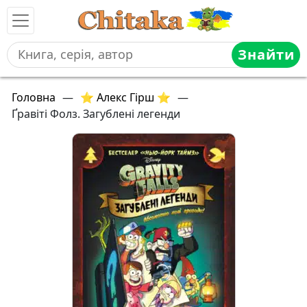
Знайти
Головна
—
⭐ Алекс Гірш ⭐
—
Ґравіті Фолз. Загублені легенди