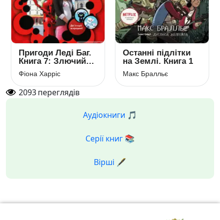
Пригоди Леді Баг.
Останні підлітки
Книга 7: Злючий
на Землі. Книга 1
Ведмедик.
Фіона Харріс
Макс Бралльє
Контратака
2093
переглядів
Аудіокниги 🎵
Серії книг 📚
Вірші 🖋️