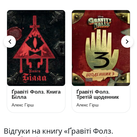
Ґравіті Фолз. Книга
Ґравіті Фолз.
Білла
Третій щоденник
Алекс Гірш
Алекс Гірш
Відгуки на книгу «Ґравіті Фолз.