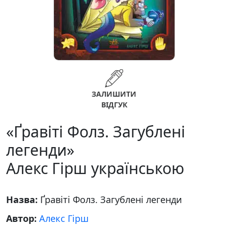
ЗАЛИШИТИ
ВІДГУК
«Ґравіті Фолз. Загублені
легенди»
Алекс Гірш українською
Назва:
Ґравіті Фолз. Загублені легенди
Автор:
Алекс Гірш