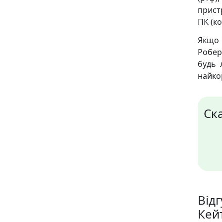
пристр
ПК (ко
Якщо 
Робер
будь 
найко
Ск
Відг
Кей