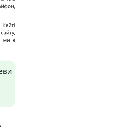
 айфон,
 Кейті
сайту,
і ми в
еви
»