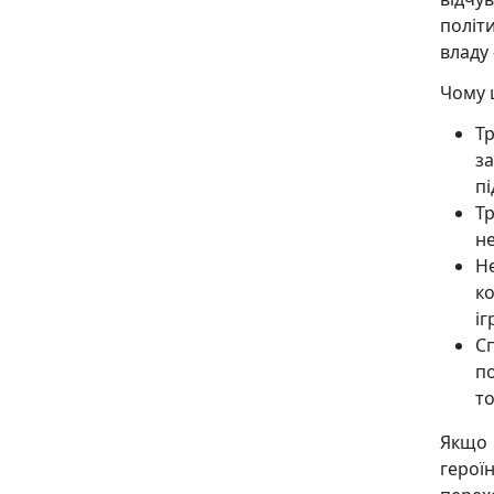
політ
владу 
Чому 
Т
з
пі
Тр
н
Н
к
іг
С
п
то
Якщо 
герої