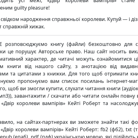
одить усі межі, «Двір королеви вампірів» стане
ним guilty pleasure!
 свідком народження справжньої королеви. Купуй — і діз
т справжній хижак.
 розповсюджуємо книгу (файли) безкоштовно для с
ьки це порушує Авторське право. Наш сайт носить ви
мативний характер, де читачі можуть ознайомитися ц
м книги від нашого сайту, з анотацією від видавн
ками та цитатами з книжки. Для того щоб отримати кни
нуємо пропонуємо вам список посилань інтернет-маг
го, щоб ви змогли купити, слухати читання книги (аудіо
мп3)), завантажити / скачати або читати онлайн повну 
 «Двір королеви вампірів» Кейті Роберт та насолоджу
авило, на сайтах-партнерах ви зможете знайти такі ф
«Двір королеви вампірів» Кейті Роберт: fb2 (фб2), txt (тх
 epub (епаб), pdf (пдф) українською мовою, які підійдуть 