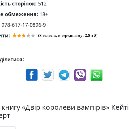
ість сторінок:
512
ве обмеження:
18+
:
978-617-17-0896-9
ити:
(
8
голосів, в середньому:
2.8
з 5)
ділитися:
 книгу «Двір королеви вампірів» Кейті
ерт