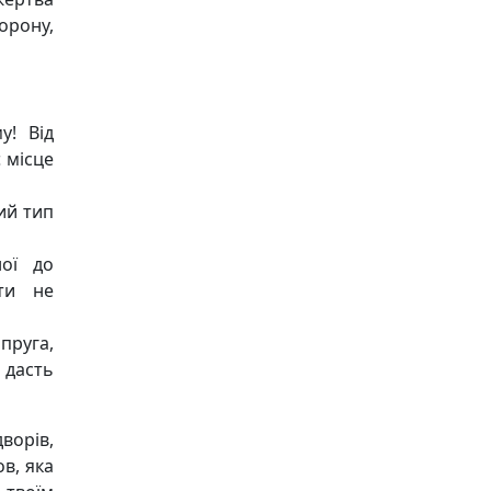
орону,
у! Від
 місце
ий тип
ної до
ути не
пруга,
 дасть
ворів,
в, яка