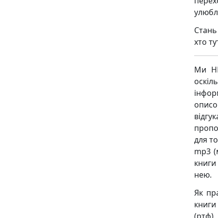
перех
улюбле
Стань
хто ту
Ми НЕ
оскіл
інфор
описо
відгу
пропо
для то
mp3 (
книги
нею.
Як пр
книги 
(ртф),