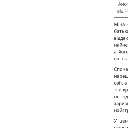
Ано
від 
Міна 
батька
відда
найне
а йог
він ст
Споча
нареш
світ, 
тіні 
не од
хари
найст
У цен
відчу