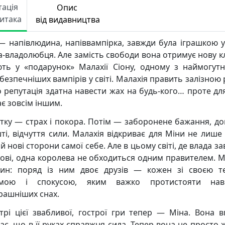
тація
Опис
Читака
від видавництва
— напівлюдина, напіввампірка, завжди була іграшкою у
-владолюбця. Але замість свободи вона отримує нову клі
ють у «подарунок» Малахії Сіону, одному з наймогутн
безпечніших вампірів у світі. Малахія править залізною 
о репутація здатна навести жах на будь-кого… проте дл
ає зовсім іншим.
тку — страх і покора. Потім — заборонене бажання, дов
ті, відчуття сили. Малахія відкриває для Міни не лише
а й нові сторони самої себе. Але в цьому світі, де влада з
крові, одна королева не обходиться одним правителем. М
ин: поряд із ним двоє друзів — кожен зі своєю 
змою і спокусою, яким важко протистояти нав
рашніших снах.
трі цієї звабливої, гострої гри тепер — Міна. Вона 
ває, що в її руках справжня сила. Тепер вона не просто 