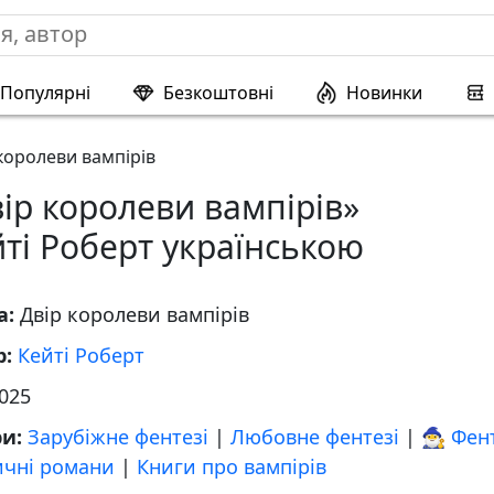
Популярні
Безкоштовні
Новинки
королеви вампірів
ір королеви вампірів»
ті Роберт українською
а:
Двір королеви вампірів
р:
Кейті Роберт
025
ри:
Зарубіжне фентезі
|
Любовне фентезі
|
🧙‍♂️ Фен
ичні романи
|
Книги про вампірів