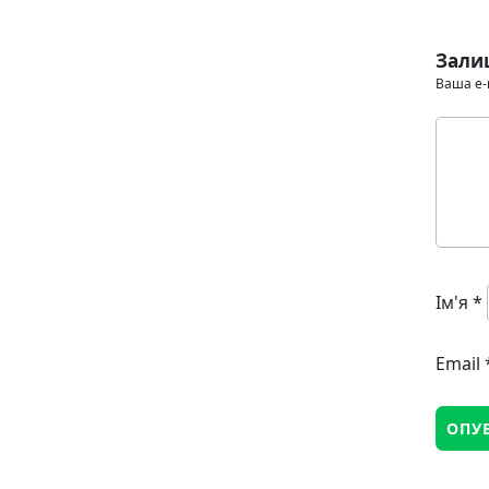
Зали
Ваша e-
Ім'я
*
Email