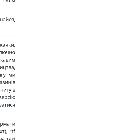
 твоїм
найся,
качки,
ключно
ікавим
ицтва,
гу, ми
азинів
книгу в
версію
ватися
ормати
т), rtf
на такі