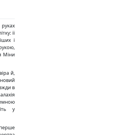
 руках
тку: її
іших і
рукою,
я Міни
іра й,
 новий
авжди в
алахія
темною
іть у
вперше
жертва