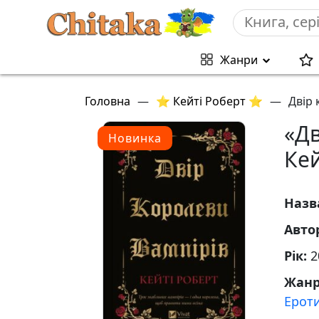
Жанри
Головна
—
⭐ Кейті Роберт ⭐
—
Двір 
«Дв
Новинка
Кей
Назв
Авто
Рік:
2
Жан
Ерот