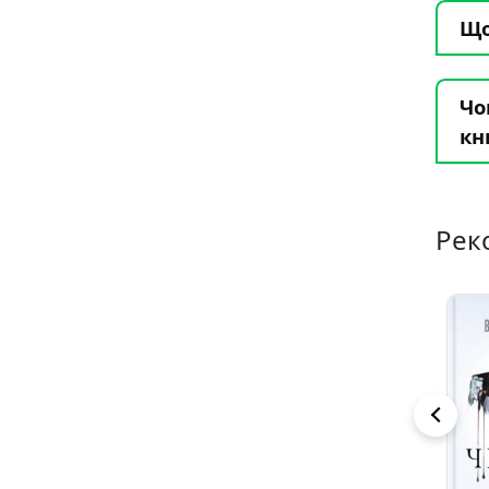
Що
Чо
кн
Рек