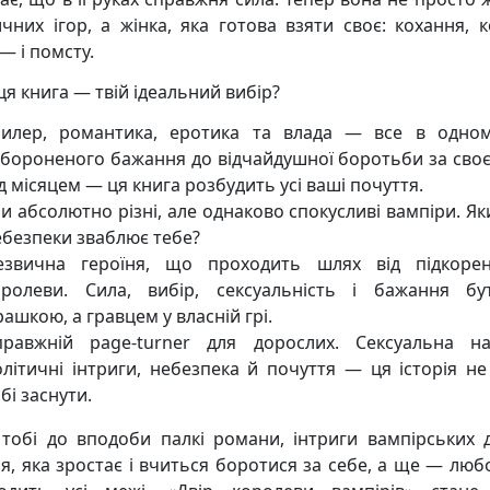
ичних ігор, а жінка, яка готова взяти своє: кохання, к
— і помсту.
ця книга — твій ідеальний вибір?
рилер, романтика, еротика та влада — все в одном
абороненого бажання до відчайдушної боротьби за своє
д місяцем — ця книга розбудить усі ваші почуття.
и абсолютно різні, але однаково спокусливі вампіри. Як
ебезпеки зваблює тебе?
езвична героїня, що проходить шлях від підкоре
оролеви. Сила, вибір, сексуальність і бажання б
рашкою, а гравцем у власній грі.
правжній page-turner для дорослих. Сексуальна на
олітичні інтриги, небезпека й почуття — ця історія не
бі заснути.
тобі до вподоби палкі романи, інтриги вампірських д
ня, яка зростає і вчиться боротися за себе, а ще — любо