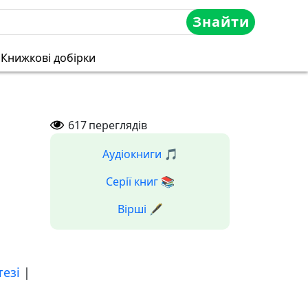
Знайти
Книжкові добірки
617
переглядів
Аудіокниги 🎵
Серії книг 📚
Вірші 🖋️
тезі
|