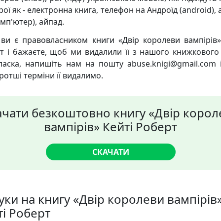
ої як - електронна книга, телефон на Андроїд (android),
мп'ютер), айпад.
ви є правовласником книги «Двір королеви вампірів»
т і бажаєте, щоб ми видалили її з нашого книжкового 
ласка, напишіть нам на пошту abuse.knigi@gmail.com 
ротші терміни її видалимо.
ачати безкоштовно книгу «Двір корол
вампірів» Кейті Роберт
СКАЧАТИ
уки на книгу «Двір королеви вампірів
ті Роберт