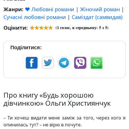
Жанри:
❤️ Любовні романи
|
Жіночий роман
|
Сучасні любовні романи
|
Саміздат (самвидав)
Оцінити:
(
1
голос, в середньому:
5
з 5)
Поділитися:
Про книгу «Будь хорошою
дівчинкою» Ольги Християнчук
– Ти хочеш видати мене заміж за того, через кого я
опинилась тут? – не вірю в почуте.