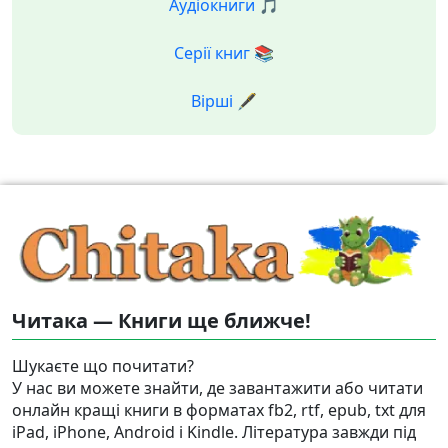
Аудіокниги 🎵
Серії книг 📚
Вірші 🖋️
Читака — Книги ще ближче!
Шукаєте що почитати?
У нас ви можете знайти, де завантажити або читати
онлайн кращі книги в форматах fb2, rtf, epub, txt для
iPad, iPhone, Android і Kindle. Література завжди під