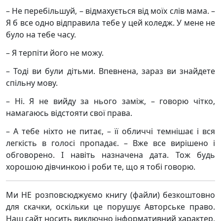
– Не перебільшуй, – відмахується від моїх слів мама. –
Я б все одно відправила тебе у цей коледж. У мене не
було на тебе часу.
– Я терпіти його не можу.
– Тоді ви були дітьми. Впевнена, зараз ви знайдете
спільну мову.
– Ні. Я не вийду за нього заміж, – говорю чітко,
намагаюсь відстояти свої права.
– А тебе ніхто не питає, – її обличчі темнішає і вся
легкість в голосі пропадає. – Вже все вирішено і
обговорено. І навіть назначена дата. Тож будь
хорошою дівчинкою і роби те, що я тобі говорю.
Ми НЕ розповсюджуємо книгу (файли) безкоштовно
для скачки, оскільки це порушує Авторське право.
Наш сайт носить виключно інформативний характер,