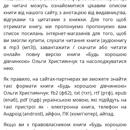
де читачі можуть ознайомитися цікавим описом
книги від нашого сайту, з анотацією від видавництва,
відгуками та цитатами з книжки. Для того щоб
отримати книгу, ми пропонуємо пропонуємо вам
список посилань інтернет-магазинів для того, щоб
ви змогли купити, слухати читання книги (аудіокнигу
в mp3 (мп3)), завантажити / скачати або читати
онлайн повну версію книги «Будь хорошою
дівчинкою» Ольги Християнчук та насолоджуватися
нею.
Як правило, на сайтах-партнерах ви зможете знайти
такі формати книги «Будь хорошою дівчинкою»
Ольги Християнчук: fb2 (фб2), txt (тхт), rtf (ртф), epub
(епаб), pdf (пдф) українською мовою, які підійдуть на
такі пристрої як - електронна книга, телефон на
Андроїд (android), айфон, ПК (комп'ютер), айпад.
Якщо ви є правовласником книги «Будь хорошою