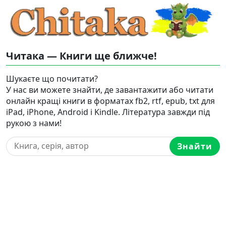
Читака — Книги ще ближче!
Шукаєте що почитати?
У нас ви можете знайти, де завантажити або читати
онлайн кращі книги в форматах fb2, rtf, epub, txt для
iPad, iPhone, Android і Kindle. Література завжди під
рукою з нами!
Знайти
Карта сайту
Авторське право
Цікаві статті
Ⓒ 2021 — 2026 Ⓒ Chitaka.com.ua — Онлайн
бібліотека електронних книг. Усі права захищено