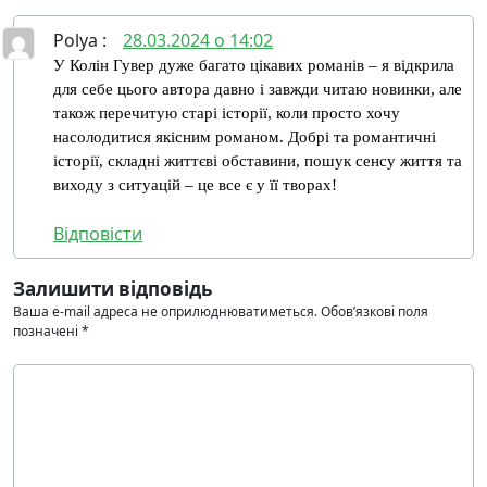
Polya
:
28.03.2024 о 14:02
У Колін Гувер дуже багато цікавих романів – я відкрила
для себе цього автора давно і завжди читаю новинки, але
також перечитую старі історії, коли просто хочу
насолодитися якісним романом. Добрі та романтичні
історії, складні життєві обставини, пошук сенсу життя та
виходу з ситуацій – це все є у її творах!
Відповіcти
Залишити відповідь
Ваша e-mail адреса не оприлюднюватиметься.
Обов’язкові поля
позначені
*