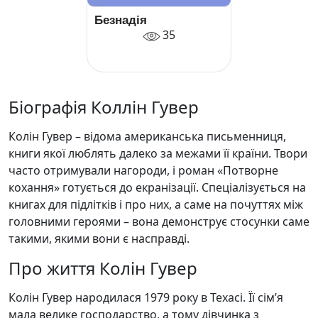
Безнадія
35
Біографія Коллін Гувер
Колін Гувер – відома американська письменниця,
книги якої люблять далеко за межами її країни. Твори
часто отримували нагороди, і роман «Потворне
кохання» готується до екранізації. Спеціалізується на
книгах для підлітків і про них, а саме на почуттях між
головними героями – вона демонструє стосунки саме
такими, якими вони є насправді.
Про життя Колін Гувер
Колін Гувер народилася 1979 року в Техасі. Її сім’я
мала велике господарство, а тому дівчинка з