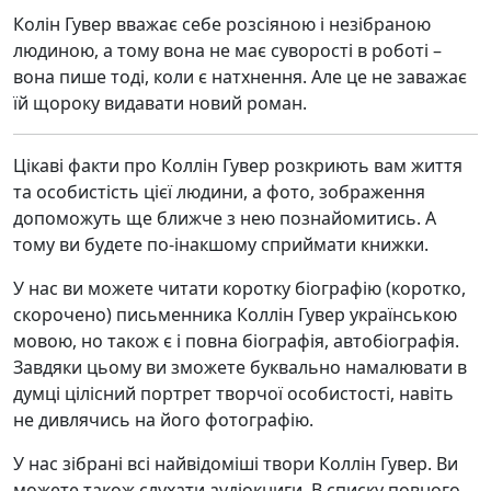
Колін Гувер вважає себе розсіяною і незібраною
людиною, а тому вона не має суворості в роботі –
вона пише тоді, коли є натхнення. Але це не заважає
їй щороку видавати новий роман.
Цікаві факти про Коллін Гувер розкриють вам життя
та особистість цієї людини, а фото, зображення
допоможуть ще ближче з нею познайомитись. А
тому ви будете по-інакшому сприймати книжки.
У нас ви можете читати коротку біографію (коротко,
скорочено) письменника Коллін Гувер українською
мовою, но також є і повна біографія, автобіографія.
Завдяки цьому ви зможете буквально намалювати в
думці цілісний портрет творчої особистості, навіть
не дивлячись на його фотографію.
У нас зібрані всі найвідоміші твори Коллін Гувер. Ви
можете також слухати аудіокниги. В списку повного