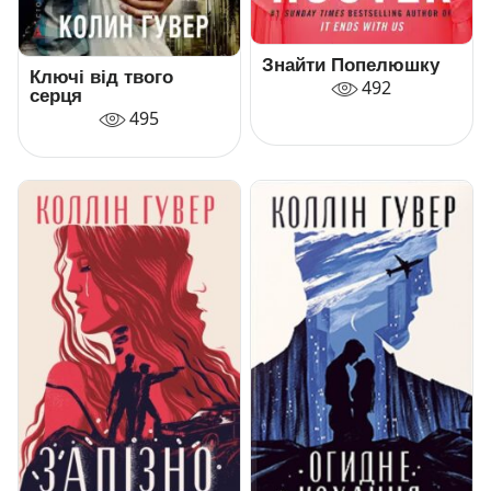
Знайти Попелюшку
Ключі від твого
492
серця
495