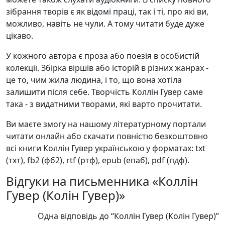
зібрання творів є як відомі праці, так і ті, про які ви,
можливо, навіть не чули. А тому читати буде дуже
цікаво.
У кожного автора є проза або поезія в особистій
колекції. Збірка віршів або історій в різних жанрах -
це то, чим жила людина, і то, що вона хотіла
залишити після себе. Творчість Коллін Гувер саме
така - з видатними творами, які варто прочитати.
Ви маєте змогу на нашому літературному портали
читати онлайн або скачати повністю безкоштовно
всі книги Коллін Гувер українською у форматах: txt
(тхт), fb2 (фб2), rtf (ртф), epub (епаб), pdf (пдф).
Відгуки на письменника «Коллін
Гувер (Колін Гувер)»
Одна відповідь до “Коллін Гувер (Колін Гувер)”