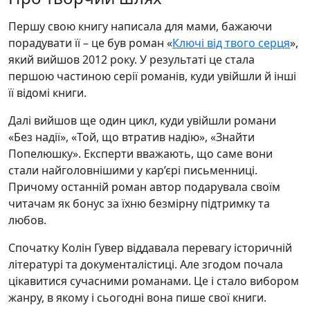
Першу свою книгу написала для мами, бажаючи
порадувати її – це був роман «
Ключі від твого серця
»,
який вийшов 2012 року. У результаті це стала
першою частиною серії романів, куди увійшли й інші
її відомі книги.
Далі вийшов ще один цикл, куди увійшли романи
«Без надії», «Той, що втратив надію», «Знайти
Попелюшку». Експерти вважають, що саме вони
стали найголовнішими у кар’єрі письменниці.
Причому останній роман автор подарувала своїм
читачам як бонус за їхню безмірну підтримку та
любов.
Спочатку Колін Гувер віддавала перевагу історичній
літературі та документалістиці. Але згодом почала
цікавитися сучасними романами. Це і стало вибором
жанру, в якому і сьогодні вона пише свої книги.