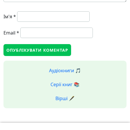
Ім'я
*
Email
*
Аудіокниги 🎵
Серії книг 📚
Вірші 🖋️