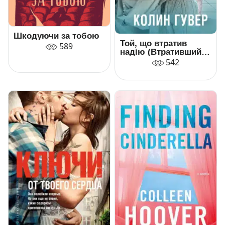
Шкодуючи за тобою
Той, що втратив
589
надію (Втративший
надію)
542