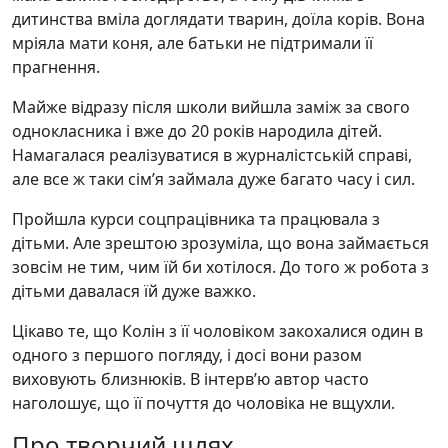
дитинства вміла доглядати тварин, доїла корів. Вона
мріяла мати коня, але батьки не підтримали її
прагнення.
Майже відразу після школи вийшла заміж за свого
однокласника і вже до 20 років народила дітей.
Намагалася реалізуватися в журналістській справі,
але все ж таки сім’я займала дуже багато часу і сил.
Пройшла курси соцпрацівника та працювала з
дітьми. Але зрештою зрозуміла, що вона займається
зовсім не тим, чим їй би хотілося. До того ж робота з
дітьми давалася їй дуже важко.
Цікаво те, що Колін з її чоловіком закохалися один в
одного з першого погляду, і досі вони разом
виховують близнюків. В інтерв’ю автор часто
наголошує, що її почуття до чоловіка не вщухли.
Про творчий шлях