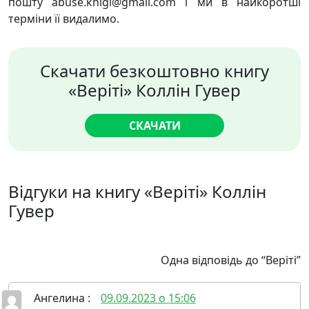
пошту abuse.knigi@gmail.com і ми в найкоротші
терміни її видалимо.
Скачати безкоштовно книгу
«Веріті» Коллін Гувер
СКАЧАТИ
Відгуки на книгу «Веріті» Коллін
Гувер
Одна відповідь до “Веріті”
Ангелина
:
09.09.2023 о 15:06