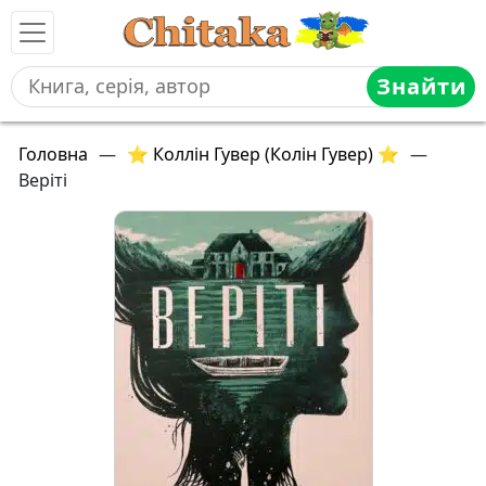
Знайти
Головна
—
⭐ Коллін Гувер (Колін Гувер) ⭐
—
Веріті