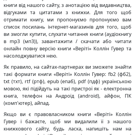
книги від нашого сайту, з анотацією від видавництва,
відгуками та цитатами з книжки. Для того щоб
отримати книгу, ми пропонуємо пропонуємо вам
список посилань інтернет-магазинів для того, щоб
ви змогли купити, слухати читання книги (аудіокнигу
в mp3 (мп3)), завантажити / скачати або читати
онлайн повну версію книги «Веріті» Коллін Гувер та
насолоджуватися нею.
Як правило, на сайтах-партнерах ви зможете знайти
такі формати книги «Веріті» Коллін Гувер: fb2 (фб2),
txt (тхт), rtf (ртф), epub (епаб), pdf (пдф) українською
мовою, які підійдуть на такі пристрої як - електронна
книга, телефон на Андроїд (android), айфон, ПК
(комп'ютер), айпад.
Якщо ви є правовласником книги «Веріті» Коллін
Гувер і бажаєте, щоб ми видалили її з нашого
книжкового сайту, будь ласка, напишіть нам на