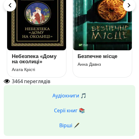
Небезпека «Дому
Безпечне місце
на околиці»
Анна Давнз
Агата Крісті
3464
переглядів
Аудіокниги 🎵
Серії книг 📚
Вірші 🖋️