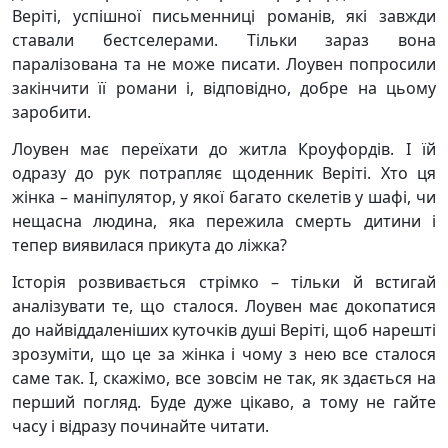
Веріті, успішної письменниці романів, які завжди
ставали бестселерами. Тільки зараз вона
паралізована та не може писати. Лоувен попросили
закінчити її романи і, відповідно, добре на цьому
заробити.
Лоувен має переїхати до житла Кроуфордів. І їй
одразу до рук потрапляє щоденник Веріті. Хто ця
жінка – маніпулятор, у якої багато скелетів у шафі, чи
нещасна людина, яка пережила смерть дитини і
тепер виявилася прикута до ліжка?
Історія розвивається стрімко – тільки й встигай
аналізувати те, що сталося. Лоувен має докопатися
до найвіддаленіших куточків душі Веріті, щоб нарешті
зрозуміти, що це за жінка і чому з нею все сталося
саме так. І, скажімо, все зовсім не так, як здається на
перший погляд. Буде дуже цікаво, а тому не гайте
часу і відразу починайте читати.