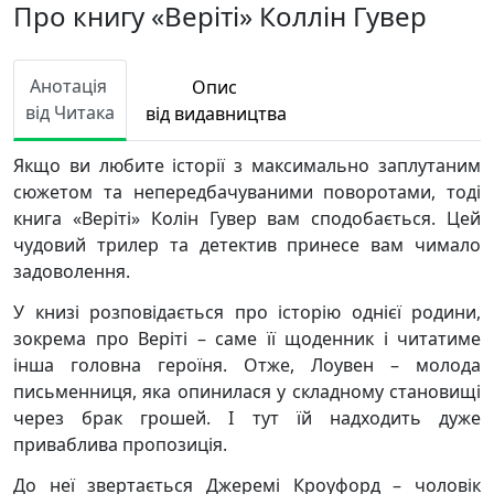
Про книгу «Веріті» Коллін Гувер
Анотація
Опис
від Читака
від видавництва
Якщо ви любите історії з максимально заплутаним
сюжетом та непередбачуваними поворотами, тоді
книга «Веріті» Колін Гувер вам сподобається. Цей
чудовий трилер та детектив принесе вам чимало
задоволення.
У книзі розповідається про історію однієї родини,
зокрема про Веріті – саме її щоденник і читатиме
інша головна героїня. Отже, Лоувен – молода
письменниця, яка опинилася у складному становищі
через брак грошей. І тут їй надходить дуже
приваблива пропозиція.
До неї звертається Джеремі Кроуфорд – чоловік