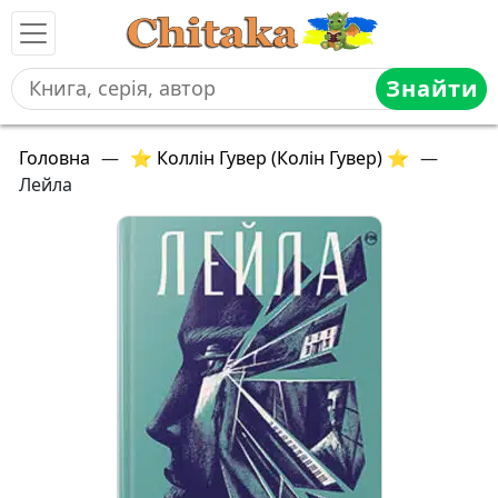
Знайти
Головна
—
⭐ Коллін Гувер (Колін Гувер) ⭐
—
Лейла