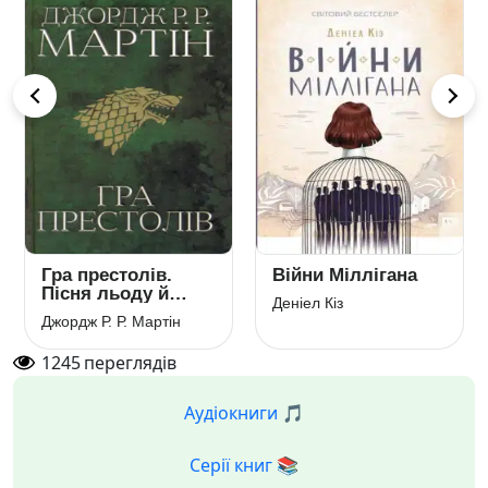
Гра престолів.
Війни Міллігана
Пісня льоду й
Деніел Кіз
полум’я. Книга 1
Джордж Р. Р. Мартін
1245
переглядів
Аудіокниги 🎵
Серії книг 📚