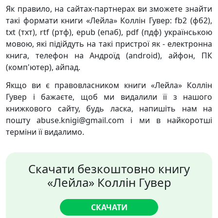
Як правило, на сайтах-партнерах ви зможете знайти
такі формати книги «Лейла» Коллін Гувер: fb2 (фб2),
txt (тхт), rtf (ртф), epub (епаб), pdf (пдф) українською
мовою, які підійдуть на такі пристрої як - електронна
книга, телефон на Андроїд (android), айфон, ПК
(комп'ютер), айпад.
Якщо ви є правовласником книги «Лейла» Коллін
Гувер і бажаєте, щоб ми видалили її з нашого
книжкового сайту, будь ласка, напишіть нам на
пошту abuse.knigi@gmail.com і ми в найкоротші
терміни її видалимо.
Скачати безкоштовно книгу
«Лейла» Коллін Гувер
СКАЧАТИ