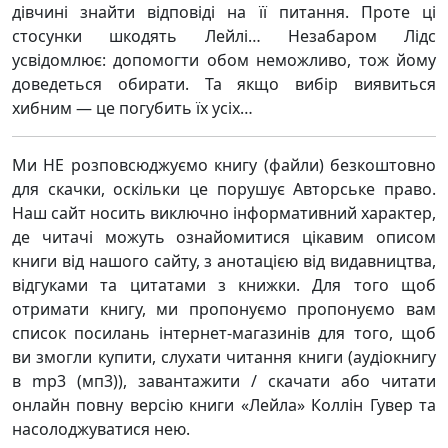
дівчині знайти відповіді на її питання. Проте ці
стосунки шкодять Лейлі… Незабаром Лідс
усвідомлює: допомогти обом неможливо, тож йому
доведеться обирати. Та якщо вибір виявиться
хибним — це погубить їх усіх…
Ми НЕ розповсюджуємо книгу (файли) безкоштовно
для скачки, оскільки це порушує Авторське право.
Наш сайт носить виключно інформативний характер,
де читачі можуть ознайомитися цікавим описом
книги від нашого сайту, з анотацією від видавництва,
відгуками та цитатами з книжки. Для того щоб
отримати книгу, ми пропонуємо пропонуємо вам
список посилань інтернет-магазинів для того, щоб
ви змогли купити, слухати читання книги (аудіокнигу
в mp3 (мп3)), завантажити / скачати або читати
онлайн повну версію книги «Лейла» Коллін Гувер та
насолоджуватися нею.