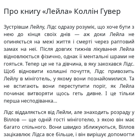
Про книгу «Лейла» Коллін Гувер
Зустрівши Лейлу, Лідс одразу розуміє, що хоче бути з
нею до кінця своїх днів — аж доки Лейла не
опиняється на межі життя і смерті через раптовий
замах на неї. Після довгих тижнів лікування Лейла
відновлюється фізично, однак її ментальні шрами не
гояться. Тепер це не та дівчина, в яку закохався Лідс.
Щоб відновити колишні почуття, Лідс привозить
Лейлу в мініготель, у якому вони познайомилися. Та
не встигають вони переступити поріг, як Лейла
починає витворяти щось геть дивне. І це тільки
перша несподіванка…
Лідс віддаляється від Лейли, але знаходить розраду у
Віллов — ще одній гості мініготелю, з якою він має
багато спільного. Вони швидко зближуються, Віллов
зацікавлює Лідса все більше, і він вирішує допомогти