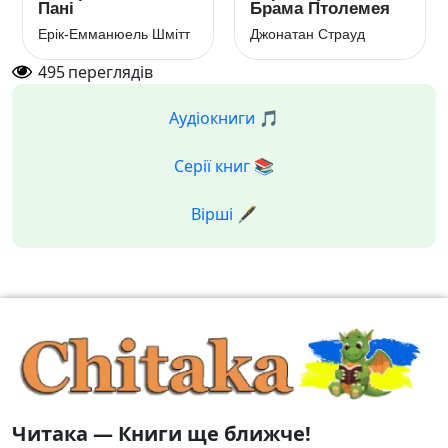
Пані
Брама Птолемея
Ерік-Емманюель Шмітт
Джонатан Страуд
495
переглядів
Аудіокниги 🎵
Серії книг 📚
Вірші 🖋️
Читака — Книги ще ближче!