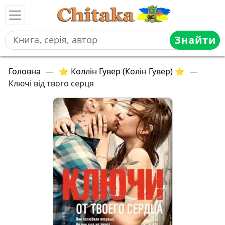
Знайти
Головна
—
⭐ Коллін Гувер (Колін Гувер) ⭐
—
Ключі від твого серця