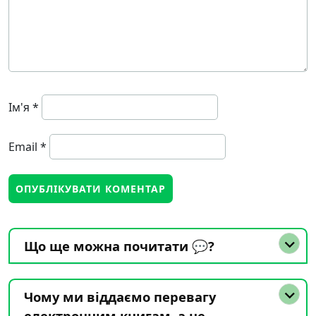
Ім'я
*
Email
*
Що ще можна почитати 💬?
Чому ми віддаємо перевагу
електронним книгам, а не