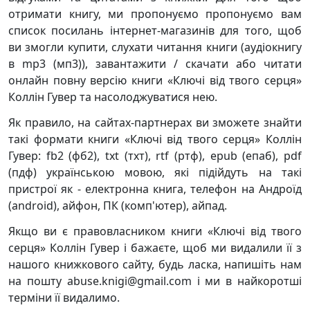
отримати книгу, ми пропонуємо пропонуємо вам
список посилань інтернет-магазинів для того, щоб
ви змогли купити, слухати читання книги (аудіокнигу
в mp3 (мп3)), завантажити / скачати або читати
онлайн повну версію книги «Ключі від твого серця»
Коллін Гувер та насолоджуватися нею.
Як правило, на сайтах-партнерах ви зможете знайти
такі формати книги «Ключі від твого серця» Коллін
Гувер: fb2 (фб2), txt (тхт), rtf (ртф), epub (епаб), pdf
(пдф) українською мовою, які підійдуть на такі
пристрої як - електронна книга, телефон на Андроїд
(android), айфон, ПК (комп'ютер), айпад.
Якщо ви є правовласником книги «Ключі від твого
серця» Коллін Гувер і бажаєте, щоб ми видалили її з
нашого книжкового сайту, будь ласка, напишіть нам
на пошту abuse.knigi@gmail.com і ми в найкоротші
терміни її видалимо.