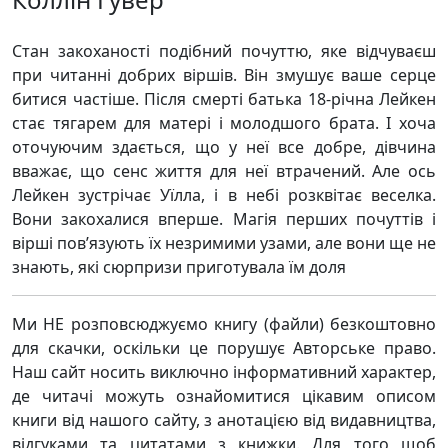
Стан закоханості подібний почуттю, яке відчуваєш
при читанні добрих віршів. Він змушує ваше серце
битися частіше. Після смерті батька 18-річна Лейкен
стає тягарем для матері і молодшого брата. І хоча
оточуючим здається, що у неї все добре, дівчина
вважає, що сенс життя для неї втрачений. Але ось
Лейкен зустрічає Уїлла, і в небі розквітає веселка.
Вони закохалися вперше. Магія перших почуттів і
вірші пов’язують їх незримими узами, але вони ще не
знають, які сюрпризи приготувала їм доля
Ми НЕ розповсюджуємо книгу (файли) безкоштовно
для скачки, оскільки це порушує Авторське право.
Наш сайт носить виключно інформативний характер,
де читачі можуть ознайомитися цікавим описом
книги від нашого сайту, з анотацією від видавництва,
відгуками та цитатами з книжки. Для того щоб