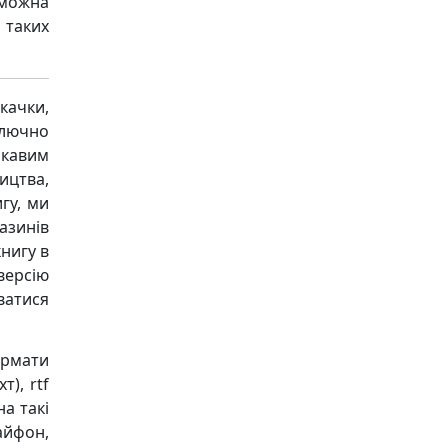
 можна
 таких
качки,
ключно
ікавим
ицтва,
гу, ми
азинів
книгу в
версію
ватися
ормати
т), rtf
на такі
 айфон,