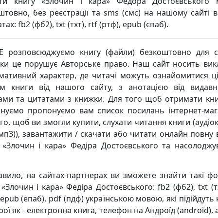
ти книгу «Злочин і кара» Федора Достоєвського
штовно, без реєстрації та sms (смс) на нашому сайті в
ах: fb2 (фб2), txt (тхт), rtf (ртф), epub (єпаб).
 розповсюджуємо книгу (файли) безкоштовно для с
ьки це порушує Авторське право. Наш сайт носить ви
мативний характер, де читачі можуть ознайомитися ц
м книги від нашого сайту, з анотацією від видавн
ками та цитатами з книжки. Для того щоб отримати кни
нуємо пропонуємо вам список посилань інтернет-маг
го, щоб ви змогли купити, слухати читання книги (аудіо
мп3)), завантажити / скачати або читати онлайн повну 
 «Злочин і кара» Федіра Достоєвського та насолоджу
авило, на сайтах-партнерах ви зможете знайти такі ф
«Злочин і кара» Федіра Достоєвського: fb2 (фб2), txt (тх
 epub (епаб), pdf (пдф) українською мовою, які підійдуть 
ої як - електронна книга, телефон на Андроїд (android),