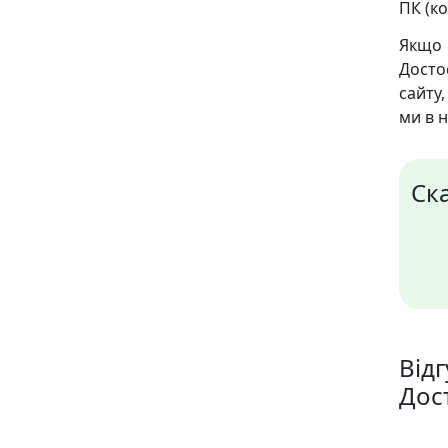
ПК (ко
Якщо
Досто
сайту
ми в 
Ск
Відг
Дос