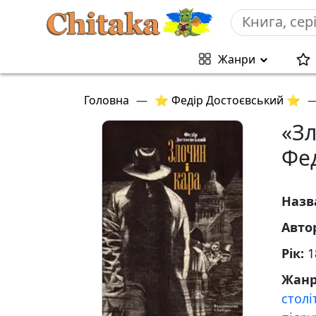
Жанри
Головна
—
⭐ Федір Достоєвський ⭐
«Зл
Фед
Назв
Авто
Рік:
1
Жан
столі