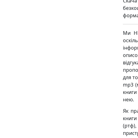
Скача
безко
формат
Ми НЕ
оскіл
інфор
описо
відгу
пропо
для то
mp3 (
книги
нею.
Як пр
книги 
(ртф),
пристр