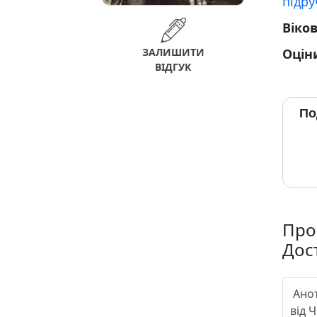
підр
Віко
ЗАЛИШИТИ
Оцін
ВІДГУК
По
Про
Дос
Ано
від 