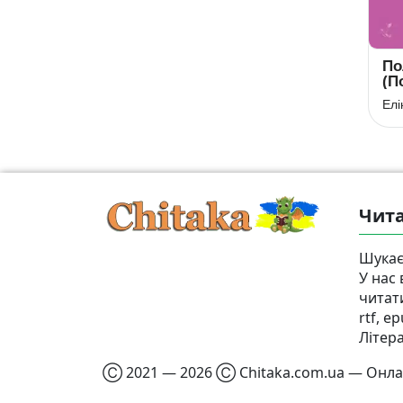
Борис Годунов
Скорочено
По
Божественна
(П
Олександр Пушкін
комедія
Данте Аліг’єрі
Елі
Чита
Шукає
У нас
читат
rtf, e
Літер
Ⓒ 2021 — 2026 Ⓒ Chitaka.com.ua — Онлай