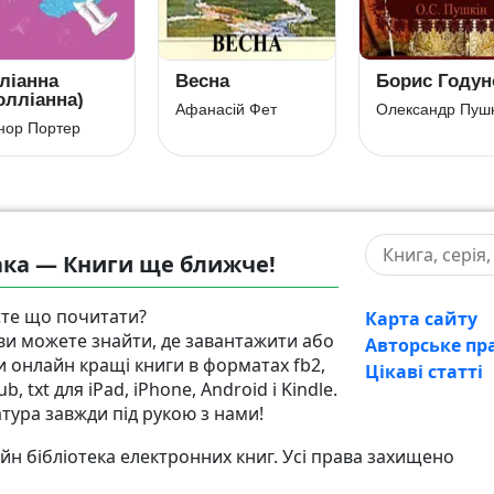
ліанна
Весна
Борис Годун
олліанна)
Афанасій Фет
Олександр Пушк
нор Портер
ка — Книги ще ближче!
те що почитати?
Карта сайту
 ви можете знайти, де завантажити або
Авторське пр
и онлайн кращі книги в форматах fb2,
Цікаві статті
pub, txt для iPad, iPhone, Android і Kindle.
атура завжди під рукою з нами!
н бібліотека електронних книг. Усі права захищено