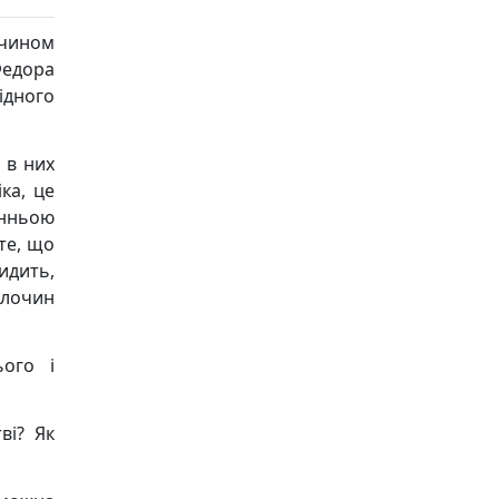
чином
Федора
ідного
 в них
ка, це
анньою
те, що
идить,
Злочин
ього і
ві? Як