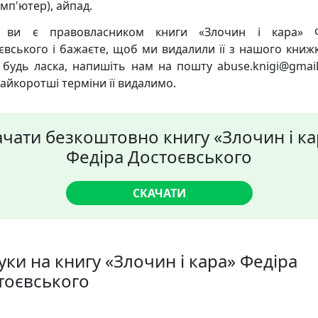
мп'ютер), айпад.
 ви є правовласником книги «Злочин і кара» Ф
євського і бажаєте, щоб ми видалили її з нашого книж
, будь ласка, напишіть нам на пошту abuse.knigi@gmail
найкоротші терміни її видалимо.
ачати безкоштовно книгу «Злочин і ка
Федіра Достоєвського
СКАЧАТИ
уки на книгу «Злочин і кара» Федіра
тоєвського