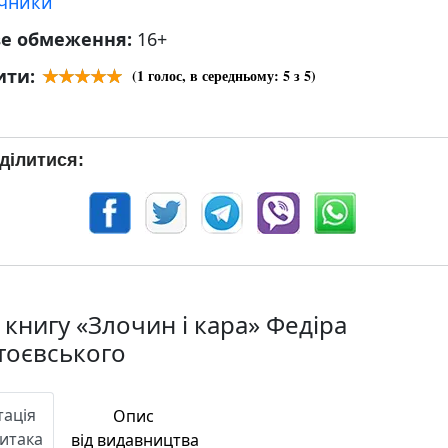
учники
ве обмеження:
16+
ити:
(
1
голос, в середньому:
5
з 5)
ділитися:
 книгу «Злочин і кара» Федіра
тоєвського
тація
Опис
Читака
від видавництва