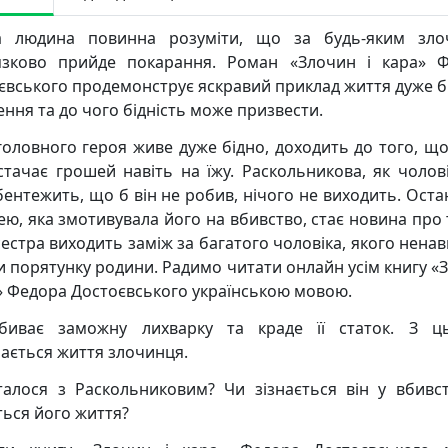
а людина повинна розуміти, що за будь-яким зло
язково прийде покарання. Роман «Злочин і кара» 
євського продемонструє яскравий приклад життя дуже б
ення та до чого бідність може призвести.
 головного героя живе дуже бідно, доходить до того, що
стачає грошей навіть на їжу. Раскольникова, як чолові
бентежить, що б він не робив, нічого не виходить. Ост
ею, яка змотивувала його на вбивство, стає новина про 
сестра виходить заміж за багатого чоловіка, якого ненав
и порятунку родини. Радимо читати онлайн усім книгу «
а» Федора Достоєвського українською мовою.
биває заможну лихварку та краде її статок. З ц
ається життя злочинця.
алося з Раскольниковим? Чи зізнається він у вбивст
ться його життя?