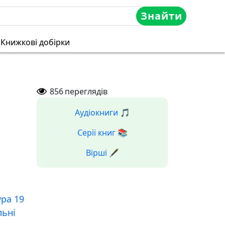
Знайти
Книжкові добірки
856
переглядів
Аудіокниги 🎵
Серії книг 📚
Вірші 🖋️
ура 19
льні