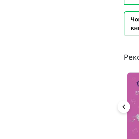
Чо
кн
Рек