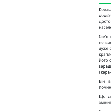
Кожн
обов’
Досто
насел
Сім’я
не ви
дуже 
крапл
його 
зарад
і кар
Він в
почин
Що ст
зміни