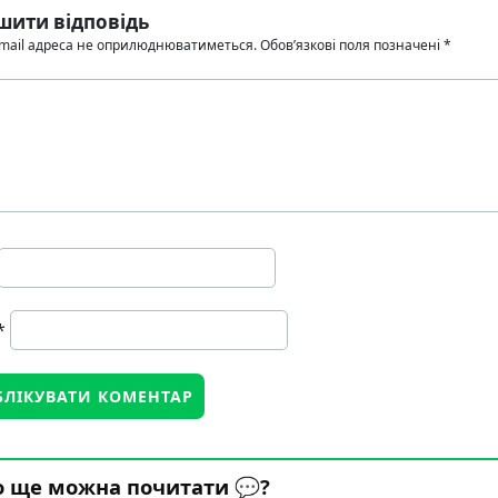
шити відповідь
mail адреса не оприлюднюватиметься.
Обов’язкові поля позначені
*
*
 ще можна почитати 💬?