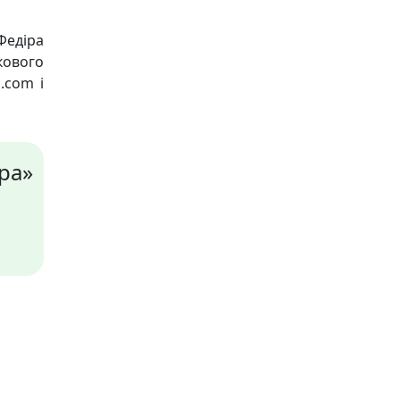
едіра
кового
.com і
ра»