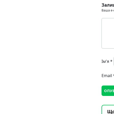
Зали
Ваша e-
Ім'я
*
Email
Що