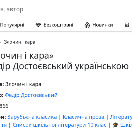
Популярні
Безкоштовні
Новинки
—
Злочин і кара
очин і кара»
ір Достоєвський українською
а:
Злочин і кара
р:
Федір Достоєвський
866
ри:
Зарубіжна класика
|
Класична проза
|
Літерат
ття
|
Список шкільної літератури 10 клас
|
🎓 Шкі