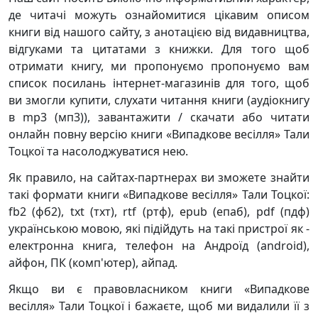
де читачі можуть ознайомитися цікавим описом
книги від нашого сайту, з анотацією від видавництва,
відгуками та цитатами з книжки. Для того щоб
отримати книгу, ми пропонуємо пропонуємо вам
список посилань інтернет-магазинів для того, щоб
ви змогли купити, слухати читання книги (аудіокнигу
в mp3 (мп3)), завантажити / скачати або читати
онлайн повну версію книги «Випадкове весілля» Тали
Тоцкої та насолоджуватися нею.
Як правило, на сайтах-партнерах ви зможете знайти
такі формати книги «Випадкове весілля» Тали Тоцкої:
fb2 (фб2), txt (тхт), rtf (ртф), epub (епаб), pdf (пдф)
українською мовою, які підійдуть на такі пристрої як -
електронна книга, телефон на Андроїд (android),
айфон, ПК (комп'ютер), айпад.
Якщо ви є правовласником книги «Випадкове
весілля» Тали Тоцкої і бажаєте, щоб ми видалили її з