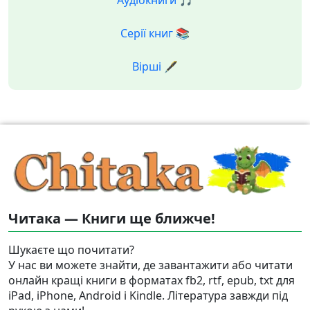
Аудіокниги 🎵
Серії книг 📚
Вірші 🖋️
Читака — Книги ще ближче!
Шукаєте що почитати?
У нас ви можете знайти, де завантажити або читати
онлайн кращі книги в форматах fb2, rtf, epub, txt для
iPad, iPhone, Android і Kindle. Література завжди під