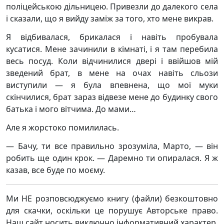
поліцейською дільницею. Привезли до далекого села
і сказали, що я вийду заміж за того, хто мене викрав.
Я відбивалася, брикалася і навіть пробувала
кусатися. Мене зачинили в кімнаті, і я там перебила
весь посуд. Коли відчинилися двері і ввійшов мій
зведений брат, в мене на очах навіть сльози
виступили — я була впевнена, що мої муки
скінчилися, брат зараз відвезе мене до будинку свого
батька і мого вітчима. До мами…
Але я жорстоко помилилась.
— Бачу, ти все правильно зрозуміла, Марто, — він
робить ще один крок. — Даремно ти опиралася. Я ж
казав, все буде по моєму.
Ми НЕ розповсюджуємо книгу (файли) безкоштовно
для скачки, оскільки це порушує Авторське право.
Наш сайт носить виключно інформативний характер,