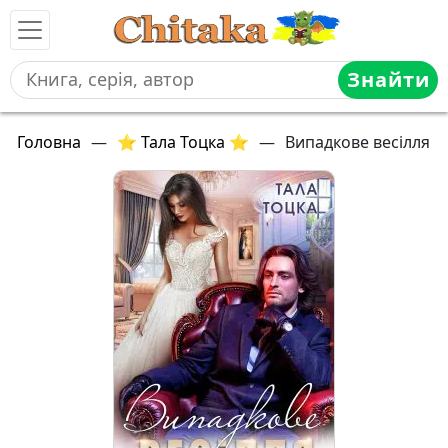
Знайти
Головна
—
⭐ Тала Тоцка ⭐
—
Випадкове весілля