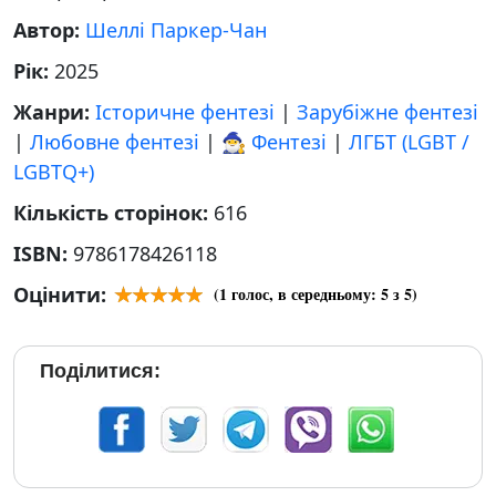
Автор:
Шеллі Паркер-Чан
Рік:
2025
Жанри:
Історичне фентезі
|
Зарубіжне фентезі
|
Любовне фентезі
|
🧙‍♂️ Фентезі
|
ЛГБТ (LGBT /
LGBTQ+)
Кількість сторінок:
616
ISBN:
9786178426118
Оцінити:
(
1
голос, в середньому:
5
з 5)
Поділитися: