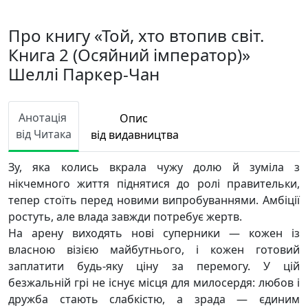
Про книгу «Той, хто втопив світ.
Книга 2 (Осяйний імператор)»
Шеллі Паркер-Чан
Анотація
Опис
від Читака
від видавництва
Зу, яка колись вкрала чужу долю й зуміла з
нікчемного життя піднятися до ролі правительки,
тепер стоїть перед новими випробуваннями. Амбіції
ростуть, але влада завжди потребує жертв.
На арену виходять нові суперники — кожен із
власною візією майбутнього, і кожен готовий
заплатити будь-яку ціну за перемогу. У цій
безжальній грі не існує місця для милосердя: любов і
дружба стають слабкістю, а зрада — єдиним