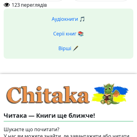
123
переглядів
Аудіокниги 🎵
Серії книг 📚
Вірші 🖋️
Читака — Книги ще ближче!
Шукаєте що почитати?
У нас ви можете знайти, де завантажити або читати