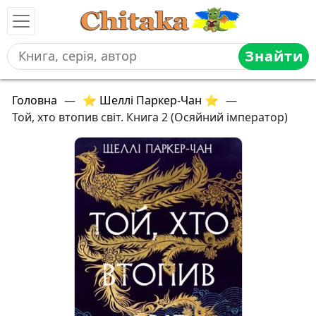
Знайти
Головна
—
⭐ Шеллі Паркер-Чан ⭐
—
Той, хто втопив світ. Книга 2 (Осяйний імператор)