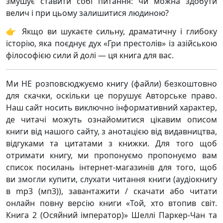
змушує ставити собі питання: чи можна здобути
велич і при цьому залишитися людиною?
👉 Якщо ви шукаєте сильну, драматичну і глибоку
історію, яка поєднує дух «Гри престолів» із азійською
філософією сили й долі — ця книга для вас.
Ми НЕ розповсюджуємо книгу (файли) безкоштовно
для скачки, оскільки це порушує Авторське право.
Наш сайт носить виключно інформативний характер,
де читачі можуть ознайомитися цікавим описом
книги від нашого сайту, з анотацією від видавництва,
відгуками та цитатами з книжки. Для того щоб
отримати книгу, ми пропонуємо пропонуємо вам
список посилань інтернет-магазинів для того, щоб
ви змогли купити, слухати читання книги (аудіокнигу
в mp3 (мп3)), завантажити / скачати або читати
онлайн повну версію книги «Той, хто втопив світ.
Книга 2 (Осяйний імператор)» Шеллі Паркер-Чан та