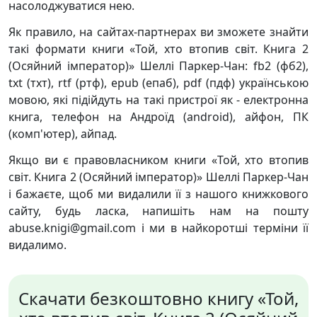
насолоджуватися нею.
Як правило, на сайтах-партнерах ви зможете знайти
такі формати книги «Той, хто втопив світ. Книга 2
(Осяйний імператор)» Шеллі Паркер-Чан: fb2 (фб2),
txt (тхт), rtf (ртф), epub (епаб), pdf (пдф) українською
мовою, які підійдуть на такі пристрої як - електронна
книга, телефон на Андроїд (android), айфон, ПК
(комп'ютер), айпад.
Якщо ви є правовласником книги «Той, хто втопив
світ. Книга 2 (Осяйний імператор)» Шеллі Паркер-Чан
і бажаєте, щоб ми видалили її з нашого книжкового
сайту, будь ласка, напишіть нам на пошту
abuse.knigi@gmail.com і ми в найкоротші терміни її
видалимо.
Скачати безкоштовно книгу «Той,