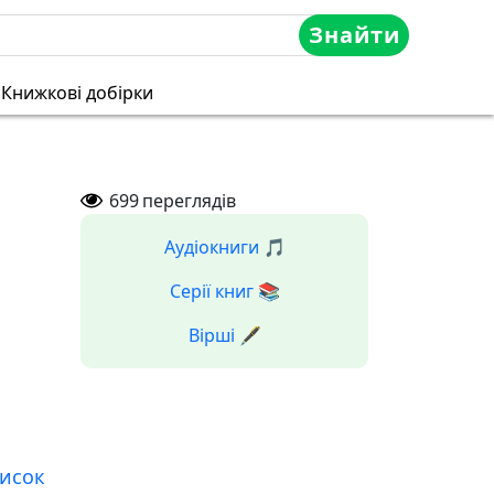
Знайти
Книжкові добірки
699
переглядів
Аудіокниги 🎵
Серії книг 📚
Вірші 🖋️
исок