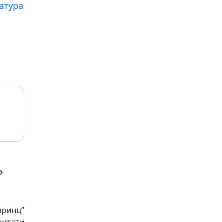
атура
»
принц”
читати