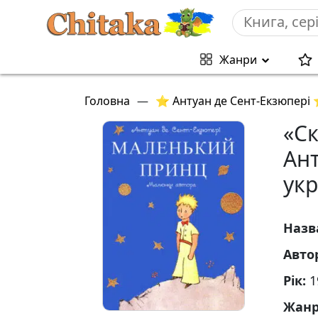
Жанри
Головна
—
⭐ Антуан де Сент-Екзюпері
«С
Ант
ук
Назв
Авто
Рік:
1
Жан