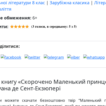
ної літератури 8 клас
|
Зарубіжна класика
|
Літер
оліття
ве обмеження:
6+
ити:
(
3
голоси, в середньому:
5
з 5)
ділитися:
 книгу «Скорочено Маленький принц
уана де Сент-Екзюпері
и можете скачати безкоштовно твір “Маленький 
очено) Антуана де Сент-Екзюпері, який ви можете про