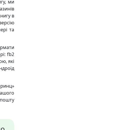
гу, ми
азинів
книгу в
версію
ері та
ормати
і: fb2
ою, які
Андроїд
принц»
нашого
пошту
но