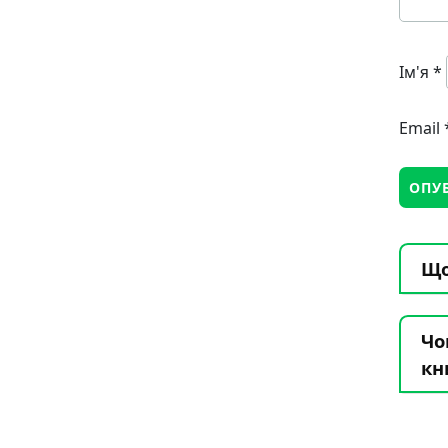
Ім'я
*
Email
Що
Чо
кн