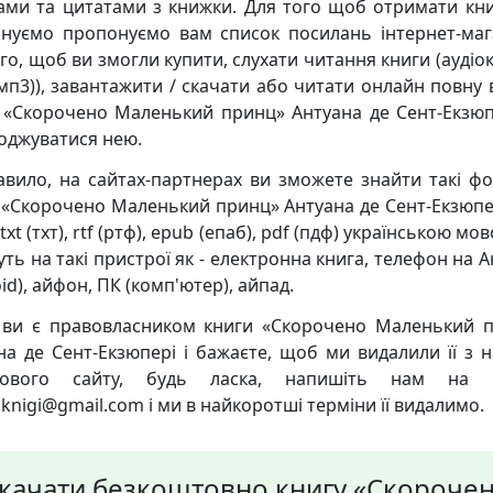
ками та цитатами з книжки. Для того щоб отримати кни
нуємо пропонуємо вам список посилань інтернет-маг
го, щоб ви змогли купити, слухати читання книги (аудіо
мп3)), завантажити / скачати або читати онлайн повну 
 «Скорочено Маленький принц» Антуана де Сент-Екзюп
оджуватися нею.
авило, на сайтах-партнерах ви зможете знайти такі ф
 «Скорочено Маленький принц» Антуана де Сент-Екзюпер
 txt (тхт), rtf (ртф), epub (епаб), pdf (пдф) українською мов
уть на такі пристрої як - електронна книга, телефон на 
id), айфон, ПК (комп'ютер), айпад.
ви є правовласником книги «Скорочено Маленький 
на де Сент-Екзюпері і бажаєте, щоб ми видалили її з 
кового сайту, будь ласка, напишіть нам на 
knigi@gmail.com і ми в найкоротші терміни її видалимо.
качати безкоштовно книгу «Скороче