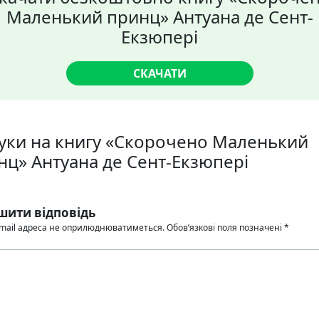
Маленький принц» Антуана де Сент-
Екзюпері
СКАЧАТИ
гуки на книгу «Скорочено Маленький
нц» Антуана де Сент-Екзюпері
шити відповідь
mail адреса не оприлюднюватиметься.
Обов’язкові поля позначені
*