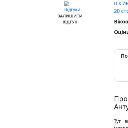
шкіль
20 ст
ЗАЛИШИТИ
Віко
ВІДГУК
Оцін
По
Про
Ант
Тут в
(скор