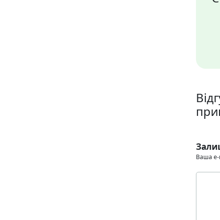
Від
при
Зали
Ваша e-