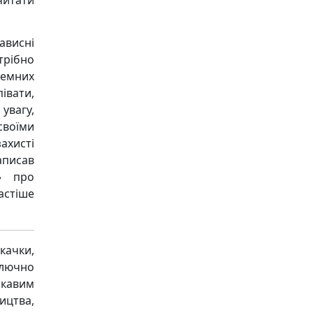
нависні
трібно
земних
івати,
увагу,
своїми
хисті
аписав
» про
астіше
качки,
ключно
ікавим
ицтва,