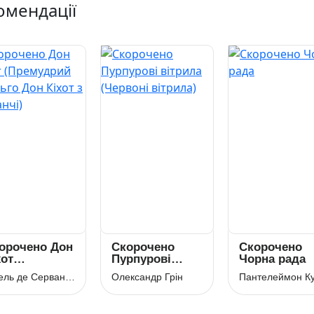
омендації
орочено Дон
Скорочено
Скорочено
хот
Пурпурові
Чорна рада
ремудрий
вітрила
Мігель де Сервантес
Олександр Грін
дальго Дон
(Червоні
хот з
вітрила)
манчі)