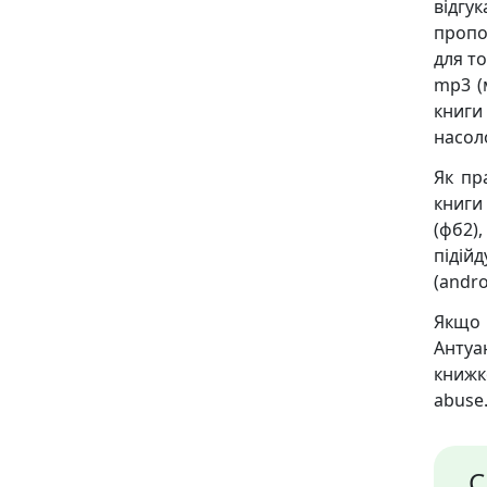
відгу
пропо
для то
mp3 (
книги
насол
Як пр
книги
(фб2),
підійд
(andro
Якщо 
Антуа
книж
abuse.
С