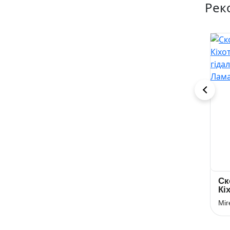
Рек
Скорочено
Скорочено
Ск
Чорна рада
Дорогою ціною
Кі
(П
Пантелеймон Куліш
Михайло Коцюбинський
гі
Кі
Ла