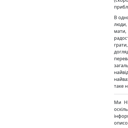
прибл
В одно
люди,
мати,
радос
грати
догля
пере
загал
найв
найва
таке н
Ми НЕ
оскіл
інфор
описо