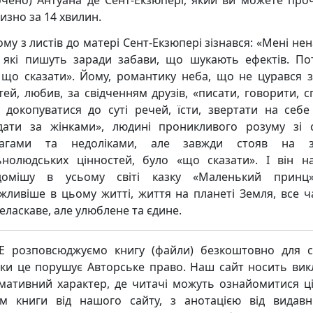
изно за 14 хвилин.
му з листів до матері Сент-Екзюпері зізнався: «Мені не
 які пишуть заради забави, що шукають ефектів. По
 що сказати». Йому, романтику неба, що не цурався 
тей, любив, за свідченням друзів, «писати, говорити, сп
, докопуватися до суті речей, їсти, звертати на себе 
дати за жінками», людині проникливого розуму зі 
вагами та недоліками, але завжди стояв на за
ьнолюдських цінностей, було «що сказати». І він н
ідомішу в усьому світі казку «Маленький принц
жливіше в цьому житті, життя на планеті Земля, все ч
еласкаве, але улюблене та єдине.
 розповсюджуємо книгу (файли) безкоштовно для с
ьки це порушує Авторське право. Наш сайт носить ви
мативний характер, де читачі можуть ознайомитися ц
м книги від нашого сайту, з анотацією від видавн