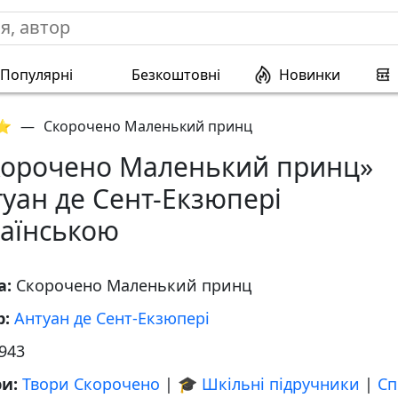
Популярні
Безкоштовні
Новинки
 ⭐
—
Скорочено Маленький принц
корочено Маленький принц»
уан де Сент-Екзюпері
раїнською
а:
Скорочено Маленький принц
р:
Антуан де Сент-Екзюпері
943
ри:
Твори Скорочено
|
🎓 Шкільні підручники
|
Сп