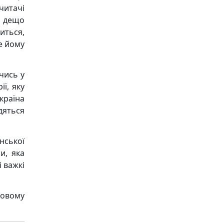
читачі
о дещо
диться,
е йому
чись у
ії, яку
країна
дяться
нської
и, яка
 важкі
ковому