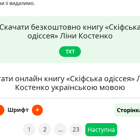
и її видалимо.
Скачати безкоштовно книгу «Скіфськ
одіссея» Ліни Костенко
TXT
ати онлайн книгу «Скіфська одіссея» 
Костенко українською мовою
+
Шрифт
Сторінк
1
2
…
23
Наступна