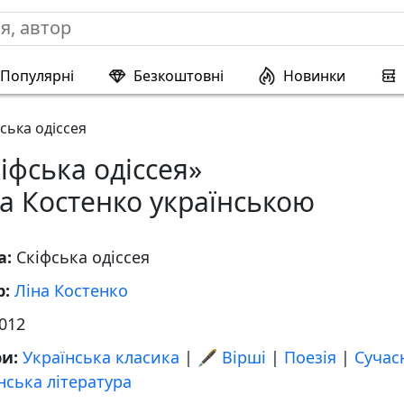
Популярні
Безкоштовні
Новинки
ська одіссея
іфська одіссея»
а Костенко українською
а:
Скіфська одіссея
р:
Ліна Костенко
012
ри:
Українська класика
|
🖋️ Вірші
|
Поезія
|
Сучас
нська література