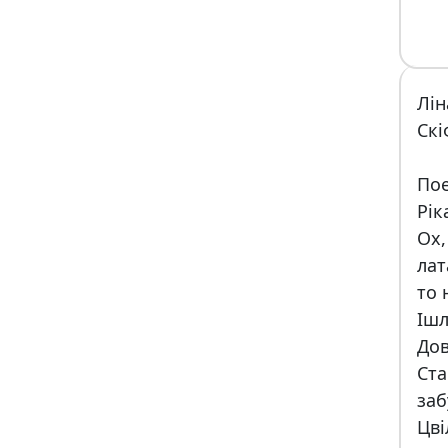
Лін
Скі
Пое
Рік
Ох,
лат
то 
Ішл
Дов
Ста
заб
Цві