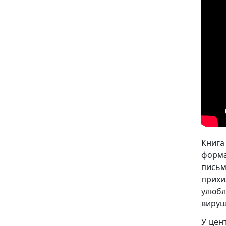
Книга
форма
письм
прихи
улюбл
вируш
У цен