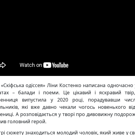
 «Скіфська одіссея» Ліни Костенко написана одночасно 
тах – балади і поеми. Це цікавий і яскравий твір
енниця випустила у 2020 році, порадувавши чис
льників, які вже давно чекали чогось новенького від
ениці. А розповідається у творі про дивовижну подорож,
ив головний герой.
трі сюжету знаходиться молодий чоловік, який живе у сві