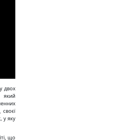
у двох
, який
ленних
 своєї
 у яку
ті, що