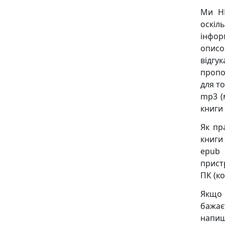
Ми НЕ
оскіл
інфор
описо
відгу
пропо
для то
mp3 (
книги
Як пр
книги 
epub 
пристр
ПК (ко
Якщо 
бажає
напиш