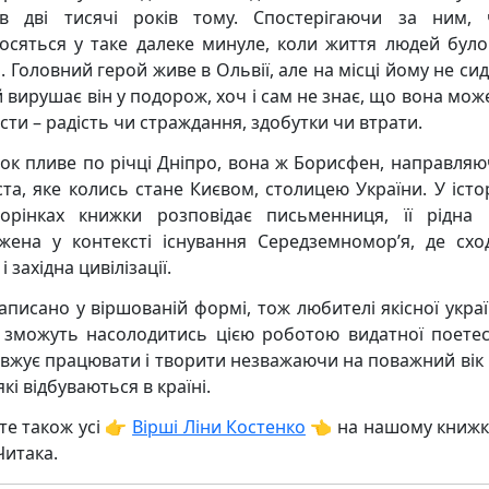
ав дві тисячі років тому. Спостерігаючи за ним, 
осяться у таке далеке минуле, коли життя людей бул
 Головний герой живе в Ольвії, але на місці йому не си
й вирушає він у подорож, хоч і сам не знає, що вона мож
сти – радість чи страждання, здобутки чи втрати.
ок пливе по річці Дніпро, вона ж Борисфен, направляю
ста, яке колись стане Києвом, столицею України. У істор
орінках книжки розповідає письменниця, її рідна 
жена у контексті існування Середземномор’я, де схо
 і західна цивілізації.
написано у віршованій формі, тож любителі якісної украї
ї зможуть насолодитись цією роботою видатної поетес
вжує працювати і творити незважаючи на поважний вік і
 які відбуваються в країні.
те також усі 👉
Вірші Ліни Костенко
👈 на нашому книж
Читака.