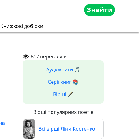
Знайти
Книжкові добірки
817
переглядів
Аудіокниги 🎵
Серії книг 📚
Вірші 🖋️
Вірші популярних поетів
на
Всі вірші Ліни Костенко