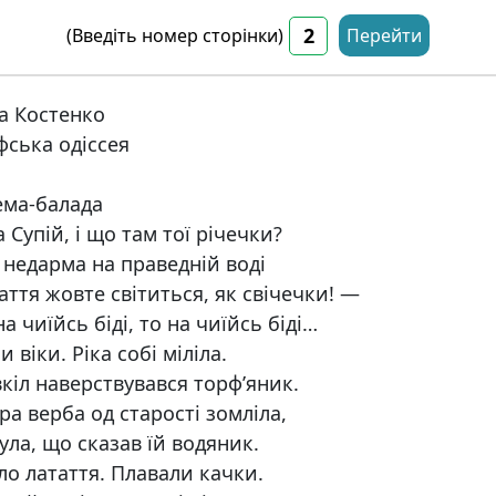
(Введіть номер сторінки)
Перейти
а Костенко
фська одіссея
ма-балада
а Супій, і що там тої річечки?
 недарма на праведній воді
аття жовте світиться, як свічечки! —
на чиїйсь біді, то на чиїйсь біді…
и віки. Ріка собі міліла.
кіл наверствувався торф’яник.
ра верба од старості зомліла,
ула, що сказав їй водяник.
ло латаття. Плавали качки.