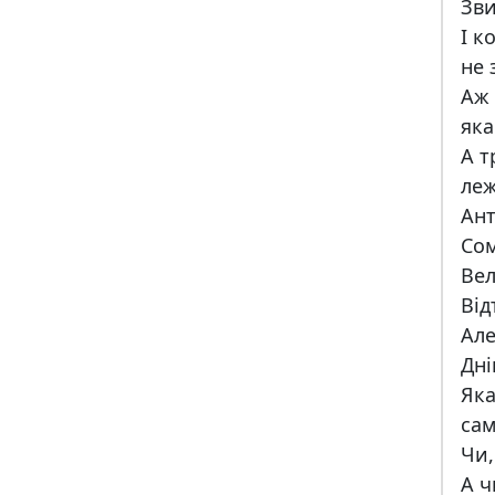
Зви
І к
не 
Аж 
яка
А т
леж
Ант
Сом
Вел
Від
Але
Дні
Яка
сам
Чи,
А ч