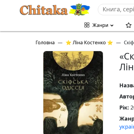
Жанри
Головна
—
⭐ Ліна Костенко ⭐
—
Скіф
«Ск
Лін
Назв
Авто
Рік:
2
Жан
украї