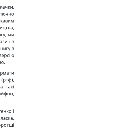
качки,
ключно
ікавим
ицтва,
гу, ми
азинів
книгу в
версію
ею.
ормати
 (ртф),
а такі
 айфон,
енко і
ласка,
оротші