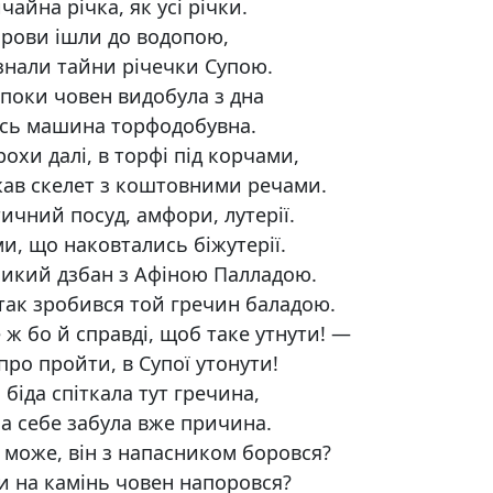
чайна річка, як усі річки.
орови ішли до водопою,
знали тайни річечки Супою.
поки човен видобула з дна
сь машина торфодобувна.
рохи далі, в торфі під корчами,
ав скелет з коштовними речами.
ичний посуд, амфори, лутерії.
и, що наковтались біжутерії.
икий дзбан з Афіною Палладою.
так зробився той гречин баладою.
 ж бо й справді, щоб таке утнути! —
про пройти, в Супої утонути!
 біда спіткала тут гречина,
а себе забула вже причина.
 може, він з напасником боровся?
и на камінь човен напоровся?