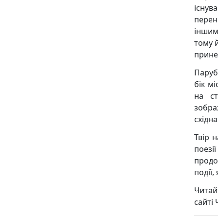
існув
перен
іншим.
тому 
прине
Паруб
бік мі
на ст
зобра
східна
Твір 
поезі
продо
події,
Читай
сайті 