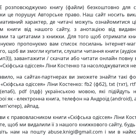
 розповсюджуємо книгу (файли) безкоштовно для с
ьки це порушує Авторське право. Наш сайт носить ви
мативний характер, де читачі можуть ознайомитися ц
м книги від нашого сайту, з анотацією від видавн
ками та цитатами з книжки. Для того щоб отримати кни
нуємо пропонуємо вам список посилань інтернет-маг
го, щоб ви змогли купити, слухати читання книги (аудіо
мп3)), завантажити / скачати або читати онлайн повну 
 «Скіфська одіссея» Ліни Костенко та насолоджуватися н
авило, на сайтах-партнерах ви зможете знайти такі ф
«Скіфська одіссея» Ліни Костенко: fb2 (фб2), txt (тхт), rtf
(епаб), pdf (пдф) українською мовою, які підійдуть н
ої як - електронна книга, телефон на Андроїд (android),
мп'ютер), айпад.
ви є правовласником книги «Скіфська одіссея» Ліни Кост
те, щоб ми видалили її з нашого книжкового сайту, будь 
іть нам на пошту abuse.knigi@gmail.com і ми в найк