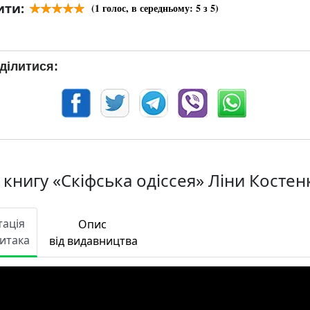
ити:
(
1
голос, в середньому:
5
з 5)
ділитися:
 книгу «Скіфська одіссея» Ліни Костен
тація
Опис
Читака
від видавництва