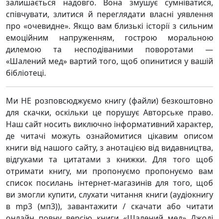
залишається надовго. Вона змушує сумніватися,
співчувати, злитися й переглядати власні уявлення
про «очевидне». Якщо вам близькі історії з сильним
емоційним напруженням, гострою моральною
дилемою та несподіваними поворотами —
«Шалений мед» вартий того, щоб опинитися у вашій
бібліотеці.
Ми НЕ розповсюджуємо книгу (файли) безкоштовно
для скачки, оскільки це порушує Авторське право.
Наш сайт носить виключно інформативний характер,
де читачі можуть ознайомитися цікавим описом
книги від нашого сайту, з анотацією від видавництва,
відгуками та цитатами з книжки. Для того щоб
отримати книгу, ми пропонуємо пропонуємо вам
список посилань інтернет-магазинів для того, щоб
ви змогли купити, слухати читання книги (аудіокнигу
в mp3 (мп3)), завантажити / скачати або читати
онлайн повну версію книги «Шалений мед» Джоді