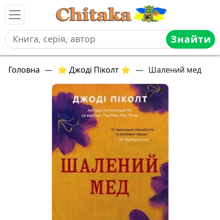
Знайти
Головна
—
⭐ Джоді Піколт ⭐
—
Шалений мед