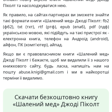
Піколт та насолоджуватися нею.
Як правило, на сайтах-партнерах ви зможете знайти
такі формати книги «Шалений мед» Джоді Піколт: fb2
(фб2), txt (тхт), rtf (ртф), epub (епаб), pdf (пдф)
українською мовою, які підійдуть на такі пристрої як -
електронна книга, телефон на Андроїд (android),
айфон, ПК (комп'ютер), айпад.
Якщо ви є правовласником книги «Шалений мед»
Джоді Піколт і бажаєте, щоб ми видалили її з нашого
книжкового сайту, будь ласка, напишіть нам на
пошту abuse.knigi@gmail.com і ми в найкоротші
терміни її видалимо.
Скачати безкоштовно книгу
«Шалений мед» Джоді Піколт