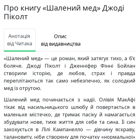
Про книгу «Шалений мед» Джоді
Піколт
Анотація
Опис
від Читака
від видавництва
«Шалений мед» — це роман, який затягує тихо, а б’є
боляче. Джоді Піколт і Дженніфер Фінні Бойлан
створили історію, де любов, страх і правда
переплітаються так само небезпечно, як солодкий
мед із отрутою.
Шалений мед починається з надії. Олівія МакАфі
тікає від насильницького шлюбу й повертається в
маленьке містечко, де тримає пасіку й намагається
збудувати нове, тихе життя для себе та сина. Її син
закохується в Лілі Кампанелло — дівчину яскраву,
талановиту, ніби створену для початку «нормальної»