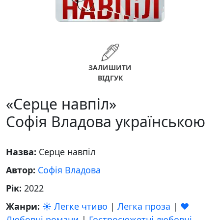
ЗАЛИШИТИ
ВІДГУК
«Серце навпіл»
Софія Владова українською
Назва:
Серце навпіл
Автор:
Софія Владова
Рік:
2022
Жанри:
☀️ Легке чтиво
|
Легка проза
|
❤️
Любовні романи
|
Гостросюжетні любовні