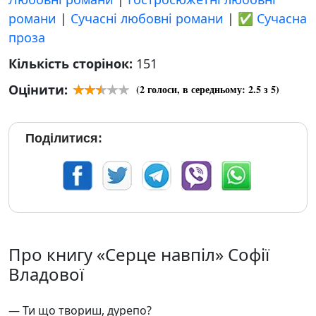
романи
|
Сучасні любовні романи
|
✅ Сучасна
проза
Кількість сторінок:
151
Оцінити:
(
2
голоси, в середньому:
2.5
з 5)
Поділитися:
Про книгу «Серце навпіл» Софії
Владової
— Ти що твориш, дурепо?