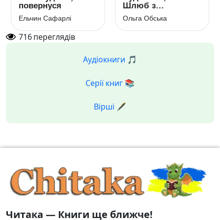
повернуся
Шлюб з
розрахунку
Ельчин Сафарлі
Ольга Обська
716
переглядів
Аудіокниги 🎵
Серії книг 📚
Вірші 🖋️
Читака — Книги ще ближче!