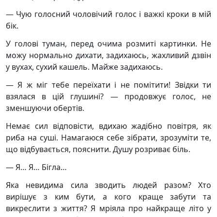
— Чую голосний чоловічий голос і важкі кроки в мій
бік.
У голові туман, перед очима розмиті картинки. Не
можу нормально дихати, задихаюсь, жахливий дзвін
у вухах, сухий кашель. Майже задихаюсь.
— Я ж міг тебе переїхати і не помітити! Звідки ти
взялася в цій глушині? — продовжує голос, не
зменшуючи обертів.
Немає сил відповісти, вдихаю жадібно повітря, як
риба на суші. Намагаюся себе зібрати, зрозуміти те,
що відбувається, пояснити. Душу розриває біль.
— Я… Я… Бігла…
Яка невидима сила зводить людей разом? Хто
вирішує з ким бути, а кого краще забути та
викреслити з життя? Я мріяла про найкраще літо у