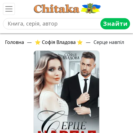
Знайти
Головна
—
⭐ Софія Владова ⭐
—
Серце навпіл