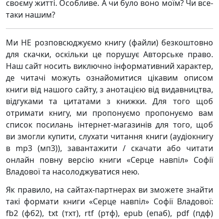
своєму житті. Особливе. А чи було воно моїм? Чи все-
таки нашим?
Ми НЕ розповсюджуємо книгу (файли) безкоштовно
для скачки, оскільки це порушує Авторське право.
Наш сайт носить виключно інформативний характер,
де читачі можуть ознайомитися цікавим описом
книги від нашого сайту, з анотацією від видавництва,
відгуками та цитатами з книжки. Для того щоб
отримати книгу, ми пропонуємо пропонуємо вам
список посилань інтернет-магазинів для того, щоб
ви змогли купити, слухати читання книги (аудіокнигу
в mp3 (мп3)), завантажити / скачати або читати
онлайн повну версію книги «Серце навпіл» Софії
Владової та насолоджуватися нею.
Як правило, на сайтах-партнерах ви зможете знайти
такі формати книги «Серце навпіл» Софії Владової:
fb2 (фб2), txt (тхт), rtf (ртф), epub (епаб), pdf (пдф)