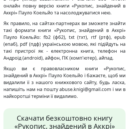
онлайн повну версію книги «Рукопис, знайдений в
Аккрі» Пауло Коельйо та насолоджуватися нею.
Як правило, на сайтах-партнерах ви зможете знайти
такі формати книги «Рукопис, знайдений в Аккрі»
Пауло Коельйо: fb2 (фб2), txt (тхт), rtf (ртф), epub
(епаб), pdf (пдф) українською мовою, які підійдуть на
такі пристрої як - електронна книга, телефон на
Андроїд (android), айфон, ПК (комп'ютер), айпад.
Якщо ви є правовласником книги «Рукопис,
знайдений в Аккрі» Пауло Коельйо і бажаєте, щоб ми
видалили її з нашого книжкового сайту, будь ласка,
напишіть нам на пошту abuse.knigi@gmail.com і ми в
найкоротші терміни її видалимо.
Скачати безкоштовно книгу
«Рукопис, знайдений в Аккрі»