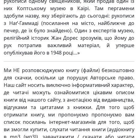
рукописи одному священикові, який продав один із
них Коптському музею в Каїрі. Там пергамени
здобули назву, яку зберігають до сьогодні: рукописи
з Наґ-Гаммаді (посилання на місто, найближче до
печер, де їх було знайдено). Один з експертів музею,
релігійний історик Жан Дорес зрозумів, що йому до
рук потрапив важливий матеріал, й уперше
опублікував його в 1948 році…»
Ми НЕ розповсюджуємо книгу (файли) безкоштовно
для скачки, оскільки це порушує Авторське право.
Наш сайт носить виключно інформативний характер,
де читачі можуть ознайомитися цікавим описом
книги від нашого сайту, з анотацією від видавництва,
відгуками та цитатами з книжки. Для того щоб
отримати книгу, ми пропонуємо пропонуємо вам
список посилань інтернет-магазинів для того, щоб
ви змогли купити, слухати читання книги (аудіокнигу
в mp3 (мп3)), завантажити / скачати або читати