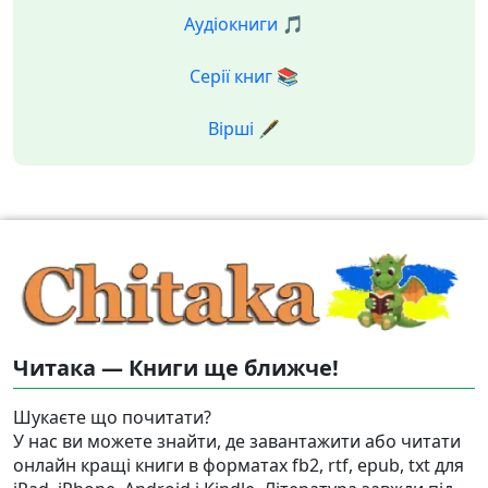
Аудіокниги 🎵
Серії книг 📚
Вірші 🖋️
Читака — Книги ще ближче!
Шукаєте що почитати?
У нас ви можете знайти, де завантажити або читати
онлайн кращі книги в форматах fb2, rtf, epub, txt для