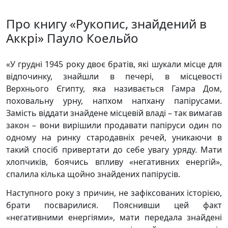
Про книгу «Рукопис, знайдений в
Аккрі» Пауло Коельйо
«У грудні 1945 року двоє братів, які шукали місце для
відпочинку, знайшли в печері, в місцевості
Верхнього Єгипту, яка називається Гамра Дом,
поховальну урну, напхом напхану папірусами.
Замість віддати знайдене місцевій владі – так вимагав
закон – вони вирішили продавати папіруси один по
одному на ринку стародавніх речей, уникаючи в
такий спосіб привертати до себе увагу уряду. Мати
хлопчиків, боячись впливу «негативних енергій»,
спалила кілька щойно знайдених папірусів.
Наступного року з причин, не зафіксованих історією,
брати посварилися. Пояснивши цей факт
«негативними енергіями», мати передала знайдені