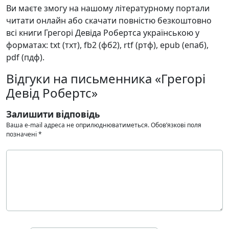
Ви маєте змогу на нашому літературному портали
читати онлайн або скачати повністю безкоштовно
всі книги Грегорі Девіда Робертса українською у
форматах: txt (тхт), fb2 (фб2), rtf (ртф), epub (епаб),
pdf (пдф).
Відгуки на письменника «Грегорі
Девід Робертс»
Залишити відповідь
Ваша e-mail адреса не оприлюднюватиметься.
Обов’язкові поля
позначені
*