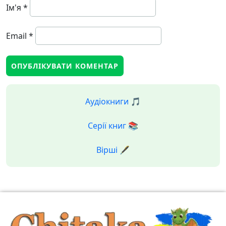
Ім'я
*
Email
*
Аудіокниги 🎵
Серії книг 📚
Вірші 🖋️