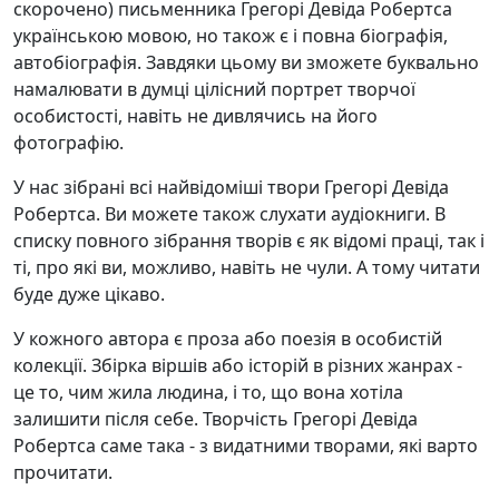
скорочено) письменника Грегорі Девіда Робертса
українською мовою, но також є і повна біографія,
автобіографія. Завдяки цьому ви зможете буквально
намалювати в думці цілісний портрет творчої
особистості, навіть не дивлячись на його
фотографію.
У нас зібрані всі найвідоміші твори Грегорі Девіда
Робертса. Ви можете також слухати аудіокниги. В
списку повного зібрання творів є як відомі праці, так і
ті, про які ви, можливо, навіть не чули. А тому читати
буде дуже цікаво.
У кожного автора є проза або поезія в особистій
колекції. Збірка віршів або історій в різних жанрах -
це то, чим жила людина, і то, що вона хотіла
залишити після себе. Творчість Грегорі Девіда
Робертса саме така - з видатними творами, які варто
прочитати.