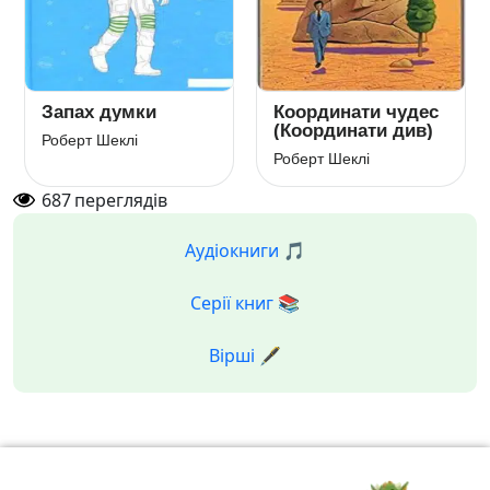
Запах думки
Координати чудес
(Координати див)
Роберт Шеклі
Роберт Шеклі
687
переглядів
Аудіокниги 🎵
Серії книг 📚
Вірші 🖋️