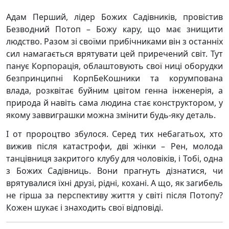
Адам Перший, лідер Божих Садівників, провістив
Безводний Потоп – Божу кару, що має знищити
людство. Разом зі своїми прибічниками він з останніх
сил намагається врятувати цей приречений світ. Тут
панує Корпорація, облаштовують свої ниці оборудки
безпринципні КорпБеКошники та корумпована
влада, розквітає буйним цвітом генна інженерія, а
природа й навіть сама людина стає конструктором, у
якому заввиграшки можна змінити будь-яку деталь.
І от пророцтво збулося. Серед тих небагатьох, хто
вижив після катастрофи, дві жінки – Рен, молода
танцівниця закритого клубу для чоловіків, і Тобі, одна
з Божих Садівниць. Вони прагнуть дізнатися, чи
врятувалися їхні друзі, рідні, кохані. А що, як загибель
не гірша за перспективу життя у світі після Потопу?
Кожен шукає і знаходить свої відповіді.