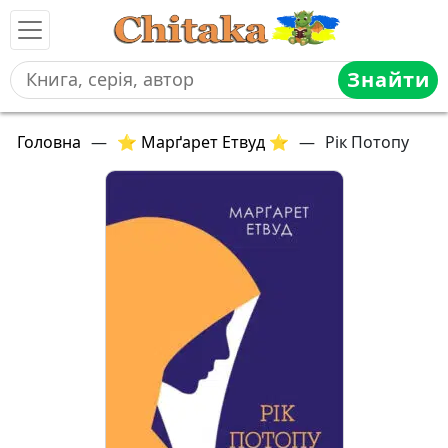
Знайти
Головна
—
⭐ Марґарет Етвуд ⭐
—
Рік Потопу