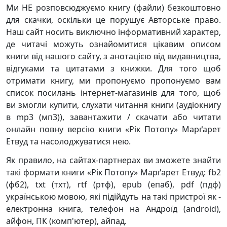
Ми НЕ розповсюджуємо книгу (файли) безкоштовно
для скачки, оскільки це порушує Авторське право.
Наш сайт носить виключно інформативний характер,
де читачі можуть ознайомитися цікавим описом
книги від нашого сайту, з анотацією від видавництва,
відгуками та цитатами з книжки. Для того щоб
отримати книгу, ми пропонуємо пропонуємо вам
список посилань інтернет-магазинів для того, щоб
ви змогли купити, слухати читання книги (аудіокнигу
в mp3 (мп3)), завантажити / скачати або читати
онлайн повну версію книги «Рік Потопу» Марґарет
Етвуд та насолоджуватися нею.
Як правило, на сайтах-партнерах ви зможете знайти
такі формати книги «Рік Потопу» Марґарет Етвуд: fb2
(фб2), txt (тхт), rtf (ртф), epub (епаб), pdf (пдф)
українською мовою, які підійдуть на такі пристрої як -
електронна книга, телефон на Андроїд (android),
айфон, ПК (комп'ютер), айпад.