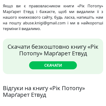
Якщо ви є правовласником книги «Рік Потопу»
Марґарет Етвуд і бажаєте, щоб ми видалили її з
нашого книжкового сайту, будь ласка, напишіть нам
на пошту abuse.knigi@gmail.com і ми в найкоротші
терміни її видалимо.
Скачати безкоштовно книгу «Рік
Потопу» Марґарет Етвуд
СКАЧАТИ
Відгуки на книгу «Рік Потопу»
Марґарет Етвуд