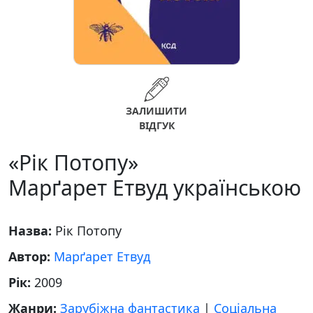
ЗАЛИШИТИ
ВІДГУК
«Рік Потопу»
Марґарет Етвуд українською
Назва:
Рік Потопу
Автор:
Марґарет Етвуд
Рік:
2009
Жанри:
Зарубіжна фантастика
|
Соціальна