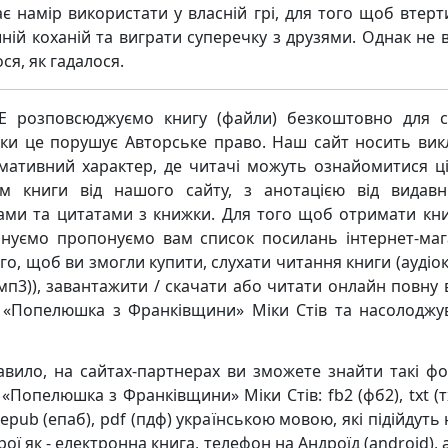
ає намір використати у власній грі, для того щоб втерт
ній коханій та виграти суперечку з друзями. Однак не в
ся, як гадалося.
 розповсюджуємо книгу (файли) безкоштовно для с
ьки це порушує Авторське право. Наш сайт носить ви
мативний характер, де читачі можуть ознайомитися ц
м книги від нашого сайту, з анотацією від видавн
ками та цитатами з книжки. Для того щоб отримати кни
нуємо пропонуємо вам список посилань інтернет-маг
го, щоб ви змогли купити, слухати читання книги (аудіо
мп3)), завантажити / скачати або читати онлайн повну 
 «Попелюшка з Франківщини» Міки Стів та насолоджу
авило, на сайтах-партнерах ви зможете знайти такі ф
«Попелюшка з Франківщини» Міки Стів: fb2 (фб2), txt (тх
 epub (епаб), pdf (пдф) українською мовою, які підійдуть 
ої як - електронна книга, телефон на Андроїд (android),