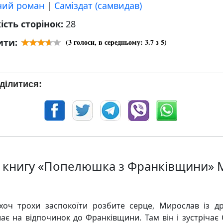
чий роман
|
Саміздат (самвидав)
ість сторінок:
28
ити:
(
3
голоси, в середньому:
3.7
з 5)
ділитися:
 книгу «Попелюшка з Франківщини» 
оч трохи заспокоїти розбите серце, Мирослав із д
ає на відпочинок до Франківщини. Там він і зустрічає 