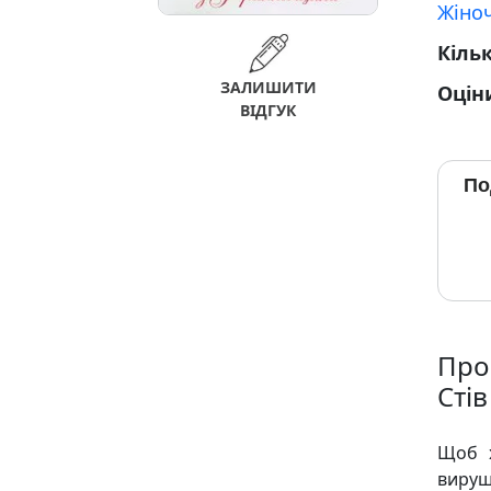
Жіно
Кільк
ЗАЛИШИТИ
Оцін
ВІДГУК
По
Про
Стів
Щоб х
вируш