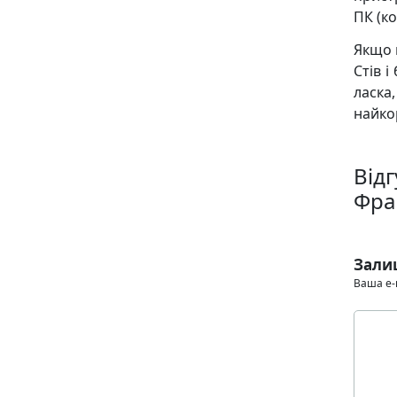
ПК (ко
Якщо 
Стів 
ласка
найко
Від
Фра
Зали
Ваша e-