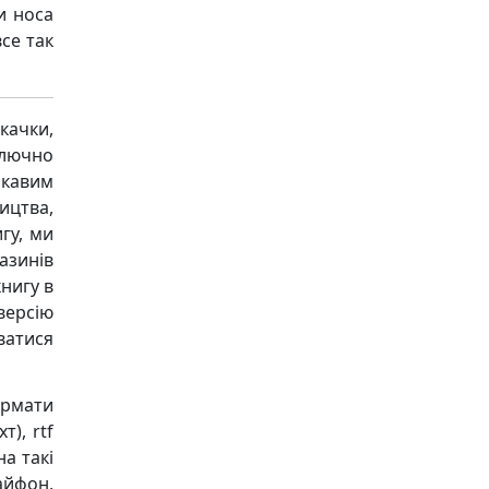
и носа
се так
качки,
ключно
ікавим
ицтва,
гу, ми
азинів
книгу в
версію
ватися
ормати
т), rtf
на такі
 айфон,