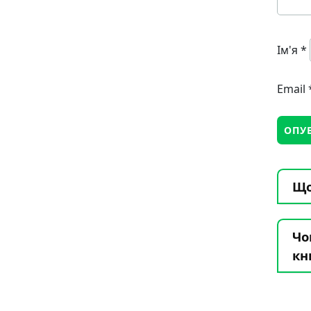
Ім'я
*
Email
Що
Чо
кн