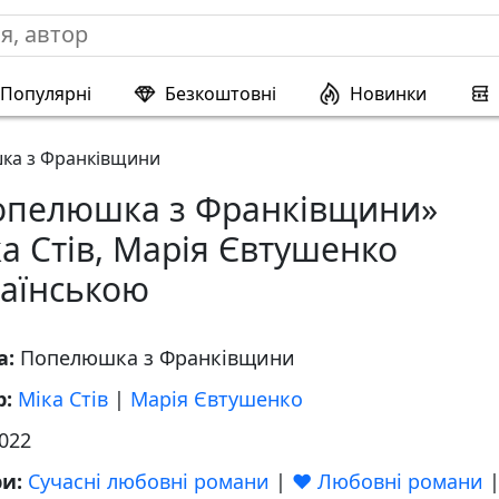
Популярні
Безкоштовні
Новинки
ка з Франківщини
опелюшка з Франківщини»
а Стів, Марія Євтушенко
раїнською
а:
Попелюшка з Франківщини
р:
Міка Стів
|
Марія Євтушенко
022
ри:
Сучасні любовні романи
|
❤️ Любовні романи