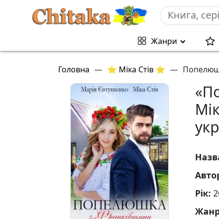
Жанри
Головна
—
⭐ Міка Стів ⭐
—
Попелюш
«П
Мік
ук
Назв
Авто
Рік:
2
Жан