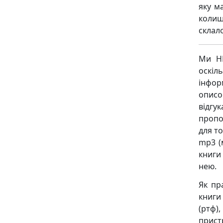
яку м
колиш
склало
Ми НЕ
оскіл
інфор
описо
відгу
пропо
для то
mp3 (
книги
нею.
Як пр
книги 
(ртф),
пристр