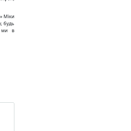
» Міки
, будь
і ми в