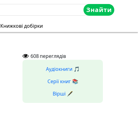
Знайти
Книжкові добірки
608
переглядів
Аудіокниги 🎵
Серії книг 📚
Вірші 🖋️
|