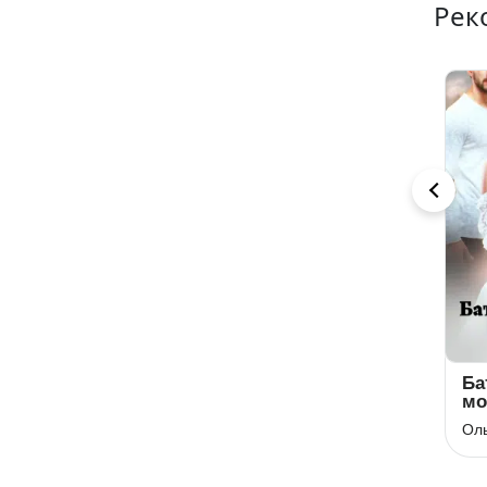
Рек
Світанок
Найкраща
Ба
помічниця для
мо
Стефені Маєр (Стефані Майєр)
крихіток боса
Астра Вєєр
Оль