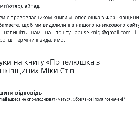
мп'ютер), айпад.
ви є правовласником книги «Попелюшка з Франківщини
і бажаєте, щоб ми видалили її з нашого книжкового сайту
, напишіть нам на пошту abuse.knigi@gmail.com 
ротші терміни її видалимо.
гуки на книгу «Попелюшка з
нківщини» Міки Стів
шити відповідь
mail адреса не оприлюднюватиметься.
Обов’язкові поля позначені
*