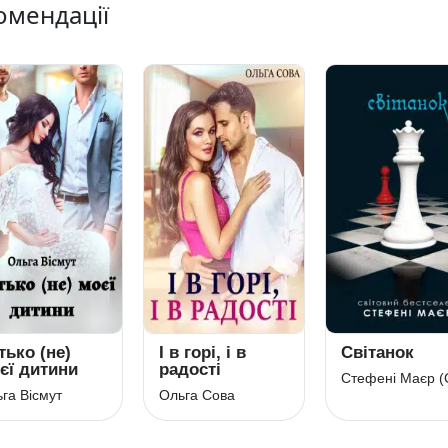
омендації
тько (не)
І в горі, і в
Світанок
єї дитини
радості
га Вісмут
Ольга Сова