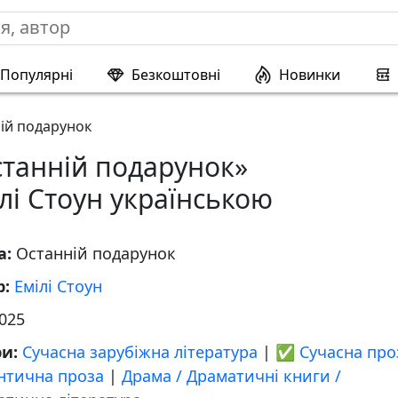
Популярні
Безкоштовні
Новинки
ій подарунок
станній подарунок»
лі Стоун українською
а:
Останній подарунок
р:
Емілі Стоун
025
ри:
Сучасна зарубіжна література
|
✅ Сучасна про
нтична проза
|
Драма / Драматичні книги /