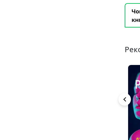
Чо
кн
Рек