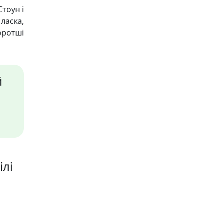
тоун і
ласка,
оротші
й
ілі