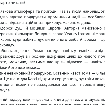
варто читати?
вяткова атмосфера та пригоди. Навіть після найбільшог
іздво здатне подарувати промінчики надії — особлив
жна підказка в цій книзі приховує маленьке диво.
одорож душі й місцями Європи. Авторка майстерно 
рехтливі ярмарки Лондона, серце Уельсу і затишні фран
екарні, куди вабить дух випеченого хліба й аромат га
околаду.
бов та зцілення. Роман нагадує: навіть у темні часи пі
равжніх друзів і родини відкриває шлях до нового поча
ехто, можливо, вестиме вас крізь підказки — навіть з
відки його вже немає…
дин невимовний подарунок. Останній квест Тома — біль
а. Це шанс для Кассі відкрити серце знову, зустріти коха
ке вона ніколи не наважувалася раніше, і нарешті відп
инуле.
нній подарунок» — ідеальна книга для тих, хто шукає ні