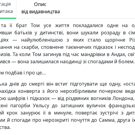
тація
Опис
Читака
від видавництва
 та її брат Том усе життя покладалися одне на о
ивши батьків у дитинстві, вони шукали розраду в сі
ціях — найулюбленішою з яких стало щорічне Рі
ання на скарби, сповнене таємничих підказок і неспод
зів. Та коли Том загинув під час мандрівки в Андах, сві
ився — вона залишилася наодинці зі спогадами й болем.
ом подбав і про це…
лька днів до смерті він встиг підготувати ще одну, «ост
Знахідка конверта з його нерозбірливим почерком веде
ою шифрів і підказок — від різдвяних вогників Лондона,
жені пагорби Уельсу до затишних вуличок французьки
й крок занурює її в минуле, повертає зустрічі з ди
ми й спогади про нерозкриті почуття до Самма, друга ї
ства.