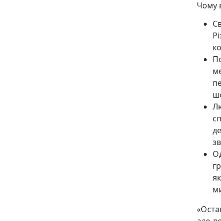
Чому 
С
Р
ко
П
ме
п
ш
Лю
сп
д
з
О
гр
я
м
«Оста