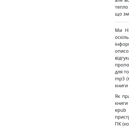
але в
тепло 
що зм
Ми НЕ
оскіл
інфор
описо
відгу
пропо
для то
mp3 (
книги
Як пр
книги 
epub 
пристр
ПК (ко