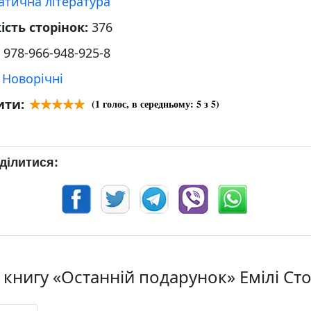
атична література
ість сторінок:
376
:
978-966-948-925-8
:
Новорічні
ити:
(
1
голос, в середньому:
5
з 5)
ділитися:
 книгу «Останній подарунок» Емілі Ст