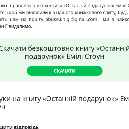
ви є правовласником книги «Останній подарунок» Емілі С
те, щоб ми видалили її з нашого книжкового сайту, будь 
іть нам на пошту abuse.knigi@gmail.com і ми в найк
и її видалимо.
Скачати безкоштовно книгу «Останні
подарунок» Емілі Стоун
СКАЧАТИ
уки на книгу «Останній подарунок» Ем
ун
шити відповідь