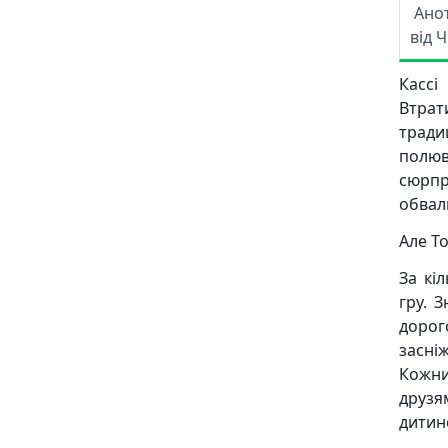
Ано
від 
Кассі
Втрат
тради
полюв
сюрпри
обвал
Але Т
За кі
гру. 
дорог
засні
Кожни
друзя
дитин