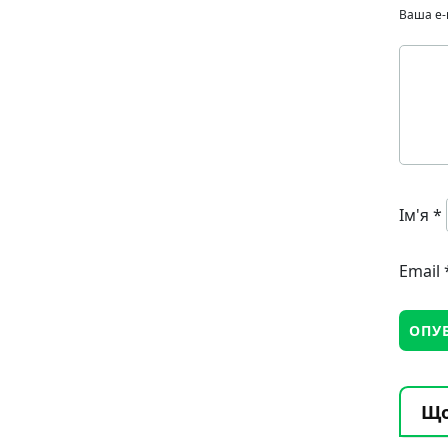
Ваша e-
Ім'я
*
Email
Що