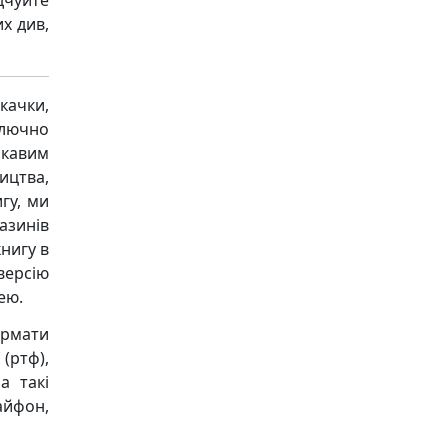
дчуйте
их див,
качки,
ключно
ікавим
ицтва,
гу, ми
азинів
книгу в
версію
ею.
ормати
 (ртф),
а такі
 айфон,