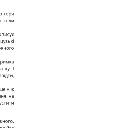
о горя
о коли
описує
цузькі
рячого
дтримка
тку. І
відти,
ше ніж
ння, на
устити
жного,