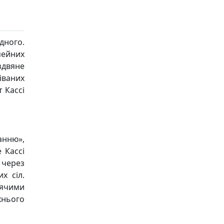
дного.
мейних
здвяне
іваних
т Кассі
анню»,
 Кассі
 через
х сіл.
тячими
хнього