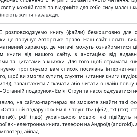
одночас сповненого інтриги романтичного читання. Ві
свят у кожній главі та відкрийте для себе силу маленьк
інюють життя назавжди.
 розповсюджуємо книгу (файли) безкоштовно для с
ьки це порушує Авторське право. Наш сайт носить ви
мативний характер, де читачі можуть ознайомитися ц
м книги від нашого сайту, з анотацією від видавн
ками та цитатами з книжки. Для того щоб отримати кни
нуємо пропонуємо вам список посилань інтернет-маг
го, щоб ви змогли купити, слухати читання книги (аудіо
мп3)), завантажити / скачати або читати онлайн повну 
 «Останній подарунок» Емілі Стоун та насолоджуватися н
авило, на сайтах-партнерах ви зможете знайти такі ф
«Останній подарунок» Емілі Стоун: fb2 (фб2), txt (тхт), rtf
(епаб), pdf (пдф) українською мовою, які підійдуть н
ої як - електронна книга, телефон на Андроїд (android),
мп'ютер), айпад.