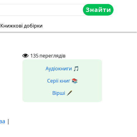
Знайти
Книжкові добірки
135
переглядів
Аудіокниги 🎵
Серії книг 📚
Вірші 🖋️
за
|