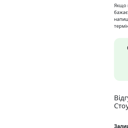
Якщо 
бажає
напиш
термін
Відг
Сто
Зали