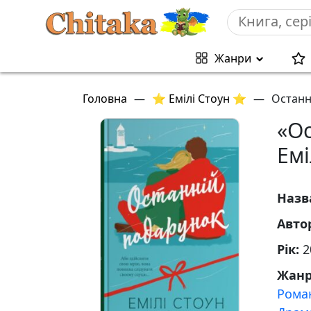
Жанри
Головна
—
⭐ Емілі Стоун ⭐
—
Останн
«О
Емі
Назв
Авто
Рік:
2
Жан
Рома