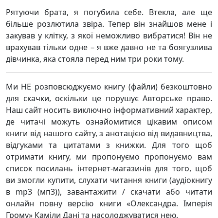
Рятуючи брата, я погубила себе. Втекла, але ще
більше розлютила звіра. Тепер він знайшов мене і
закував у клітку, з якої неможливо вибратися! Він не
врахував тільки одне – я вже давно не та боягузлива
дівчинка, яка стояла перед ним три роки тому.
Ми НЕ розповсюджуємо книгу (файли) безкоштовно
для скачки, оскільки це порушує Авторське право.
Наш сайт носить виключно інформативний характер,
де читачі можуть ознайомитися цікавим описом
книги від нашого сайту, з анотацією від видавництва,
відгуками та цитатами з книжки. Для того щоб
отримати книгу, ми пропонуємо пропонуємо вам
список посилань інтернет-магазинів для того, щоб
ви змогли купити, слухати читання книги (аудіокнигу
в mp3 (мп3)), завантажити / скачати або читати
онлайн повну версію книги «Олександра. Імперія
Грому» Каміли Дані та насолоджуватися нею.