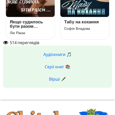
Якщо судилось
Табу на кохання
бути разом…
Софія Владова
Лія Рімак
514
переглядів
Аудіокниги 🎵
Серії книг 📚
Вірші 🖋️