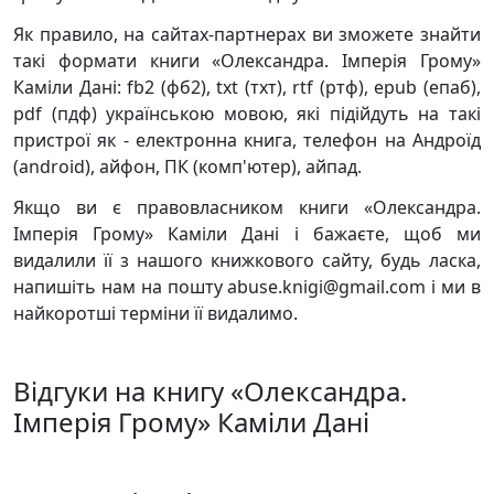
Як правило, на сайтах-партнерах ви зможете знайти
такі формати книги «Олександра. Імперія Грому»
Каміли Дані: fb2 (фб2), txt (тхт), rtf (ртф), epub (епаб),
pdf (пдф) українською мовою, які підійдуть на такі
пристрої як - електронна книга, телефон на Андроїд
(android), айфон, ПК (комп'ютер), айпад.
Якщо ви є правовласником книги «Олександра.
Імперія Грому» Каміли Дані і бажаєте, щоб ми
видалили її з нашого книжкового сайту, будь ласка,
напишіть нам на пошту abuse.knigi@gmail.com і ми в
найкоротші терміни її видалимо.
Відгуки на книгу «Олександра.
Імперія Грому» Каміли Дані