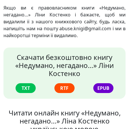
Якщо ви є правовласником книги «Недумано,
негадано…» Ліни Костенко і бажаєте, щоб ми
видалили її з нашого книжкового сайту, будь ласка,
напишіть нам на пошту abuse.knigi@gmail.com і ми в
найкоротші терміни її видалимо.
Скачати безкоштовно книгу
«Недумано, негадано…» Ліни
Костенко
TXT
RTF
EPUB
Читати онлайн книгу «Недумано,
негадано…» Ліна Костенко
українською мовою