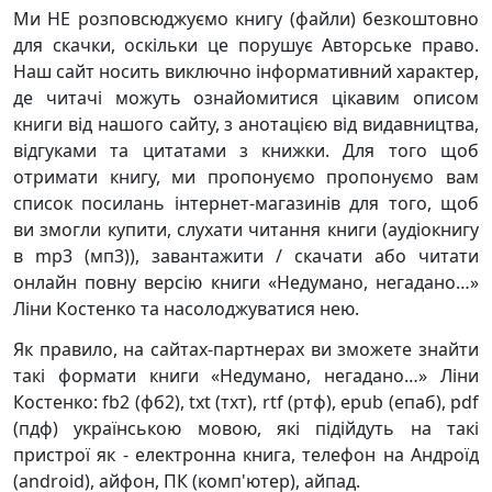
Ми НЕ розповсюджуємо книгу (файли) безкоштовно
для скачки, оскільки це порушує Авторське право.
Наш сайт носить виключно інформативний характер,
де читачі можуть ознайомитися цікавим описом
книги від нашого сайту, з анотацією від видавництва,
відгуками та цитатами з книжки. Для того щоб
отримати книгу, ми пропонуємо пропонуємо вам
список посилань інтернет-магазинів для того, щоб
ви змогли купити, слухати читання книги (аудіокнигу
в mp3 (мп3)), завантажити / скачати або читати
онлайн повну версію книги «Недумано, негадано…»
Ліни Костенко та насолоджуватися нею.
Як правило, на сайтах-партнерах ви зможете знайти
такі формати книги «Недумано, негадано…» Ліни
Костенко: fb2 (фб2), txt (тхт), rtf (ртф), epub (епаб), pdf
(пдф) українською мовою, які підійдуть на такі
пристрої як - електронна книга, телефон на Андроїд
(android), айфон, ПК (комп'ютер), айпад.