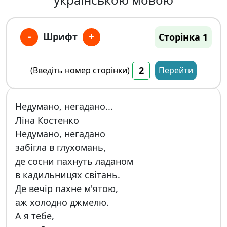
-
+
Шрифт
Сторінка 1
(Введіть номер сторінки)
Перейти
Недумано, негадано...
Ліна Костенко
Недумано, негадано
забігла в глухомань,
де сосни пахнуть ладаном
в кадильницях світань.
Де вечір пахне м'ятою,
аж холодно джмелю.
А я тебе,