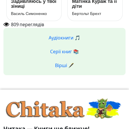
Задивляюсь у твої
Матінка Кураж та її
зіниці
діти
Василь Симоненко
Бертольт Брехт
809
переглядів
Аудіокниги 🎵
Серії книг 📚
Вірші 🖋️
Читака — Книги ще ближче!