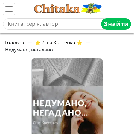
Знайти
Головна
—
⭐ Ліна Костенко ⭐
—
Недумано, негадано…