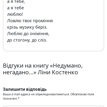
а я тебе,
а я тебе
люблю!
Ловлю твоє проміння
крізь музику беріз.
Люблю до оніміння,
до стогону, до сліз.
Відгуки на книгу «Недумано,
негадано…» Ліни Костенко
Залишити відповідь
Ваша e-mail адреса не оприлюднюватиметься.
Обов’язкові поля
позначені
*