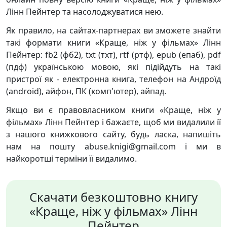
Лінн Пейнтер та насолоджуватися нею.
Як правило, на сайтах-партнерах ви зможете знайти
такі формати книги «Краще, ніж у фільмах» Лінн
Пейнтер: fb2 (фб2), txt (тхт), rtf (ртф), epub (епаб), pdf
(пдф) українською мовою, які підійдуть на такі
пристрої як - електронна книга, телефон на Андроїд
(android), айфон, ПК (комп'ютер), айпад.
Якщо ви є правовласником книги «Краще, ніж у
фільмах» Лінн Пейнтер і бажаєте, щоб ми видалили її
з нашого книжкового сайту, будь ласка, напишіть
нам на пошту abuse.knigi@gmail.com і ми в
найкоротші терміни її видалимо.
Скачати безкоштовно книгу
«Краще, ніж у фільмах» Лінн
Пейнтер