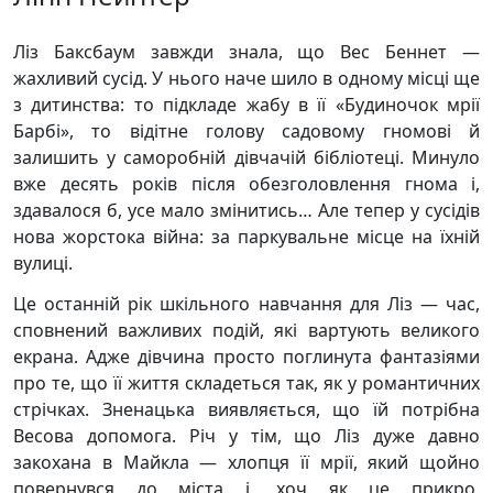
Ліз Баксбаум завжди знала, що Вес Беннет —
жахливий сусід. У нього наче шило в одному місці ще
з дитинства: то підкладе жабу в її «Будиночок мрії
Барбі», то відітне голову садовому гномові й
залишить у саморобній дівчачій бібліотеці. Минуло
вже десять років після обезголовлення гнома і,
здавалося б, усе мало змінитись… Але тепер у сусідів
нова жорстока війна: за паркувальне місце на їхній
вулиці.
Це останній рік шкільного навчання для Ліз — час,
сповнений важливих подій, які вартують великого
екрана. Адже дівчина просто поглинута фантазіями
про те, що її життя складеться так, як у романтичних
стрічках. Зненацька виявляється, що їй потрібна
Весова допомога. Річ у тім, що Ліз дуже давно
закохана в Майкла — хлопця її мрії, який щойно
повернувся до міста і, хоч як це прикро,