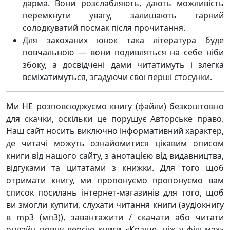
дарма. Вони розслабляють, дають можливість
перемкнути увагу, залишають гарний
солодкуватий посмак після прочитання.
Для закоханих юнок така література буде
повчальною — вони подивляться на себе ніби
збоку, а досвідчені дами читатимуть і злегка
всміхатимуться, згадуючи свої перші стосунки.
Ми НЕ розповсюджуємо книгу (файли) безкоштовно
для скачки, оскільки це порушує Авторське право.
Наш сайт носить виключно інформативний характер,
де читачі можуть ознайомитися цікавим описом
книги від нашого сайту, з анотацією від видавництва,
відгуками та цитатами з книжки. Для того щоб
отримати книгу, ми пропонуємо пропонуємо вам
список посилань інтернет-магазинів для того, щоб
ви змогли купити, слухати читання книги (аудіокнигу
в mp3 (мп3)), завантажити / скачати або читати
онлайн повну версію книги «Краще, ніж у фільмах»