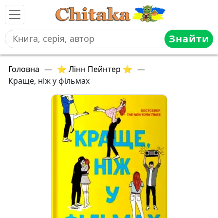
Знайти
Головна
—
⭐ Лінн Пейнтер ⭐
—
Краще, ніж у фільмах