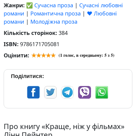
Жанри:
✅ Сучасна проза
|
Сучасні любовні
романи
|
Романтична проза
|
❤️ Любовні
романи
|
Молодіжна проза
Кількість сторінок:
384
ISBN:
9786171705081
Оцінити:
(
1
голос, в середньому:
5
з 5)
Поділитися:
Про книгу «Краще, ніж у фільмах»
Лінн Пейнтер