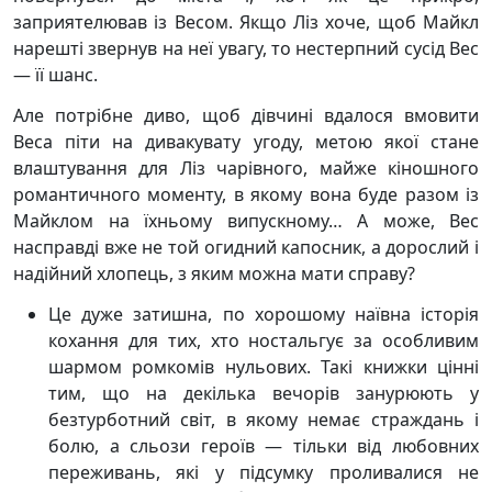
заприятелював із Весом. Якщо Ліз хоче, щоб Майкл
нарешті звернув на неї увагу, то нестерпний сусід Вес
— її шанс.
Але потрібне диво, щоб дівчині вдалося вмовити
Веса піти на дивакувату угоду, метою якої стане
влаштування для Ліз чарівного, майже кіношного
романтичного моменту, в якому вона буде разом із
Майклом на їхньому випускному… А може, Вес
насправді вже не той огидний капосник, а дорослий і
надійний хлопець, з яким можна мати справу?
Це дуже затишна, по хорошому наївна історія
кохання для тих, хто ностальгує за особливим
шармом ромкомів нульових. Такі книжки цінні
тим, що на декілька вечорів занурюють у
безтурботний світ, в якому немає страждань і
болю, а сльози героїв — тільки від любовних
переживань, які у підсумку проливалися не