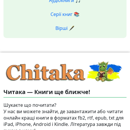
Аудіокниги 🎵
Серії книг 📚
Вірші 🖋️
Читака — Книги ще ближче!
Шукаєте що почитати?
У нас ви можете знайти, де завантажити або читати
онлайн кращі книги в форматах fb2, rtf, epub, txt для
iPad, iPhone, Android і Kindle. Література завжди під