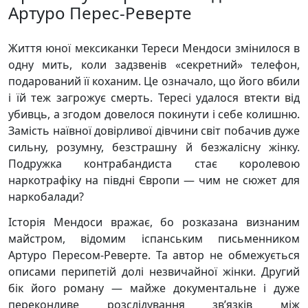
Артуро Перес-Реверте
Життя юної мексиканки Тереси Мендоси змінилося в
одну мить, коли задзвенів «секретний» телефон,
подарований її коханим. Це означало, що його вбили
і їй теж загрожує смерть. Тересі удалося втекти від
убивць, а згодом довелося покинути і себе колишню.
Замість наївної довірливої дівчини світ побачив дуже
сильну, розумну, безстрашну й безжалісну жінку.
Подружка контрабандиста стає королевою
наркотрафіку на півдні Європи — чим не сюжет для
наркобалади?
Історія Мендоси вражає, бо розказана визнаним
майстром, відомим іспанським письменником
Артуро Пересом-Реверте. Та автор не обмежує­ться
описами перипетій долі незвичайної жінки. Другий
бік його роману — майже документальне і дуже
переконливе розслідування зв’язків між