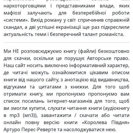
наркоторговцями і представниками влади, яких
мафіозі залучають для безперебійної роботи
«системи». Вихід роману у світ спричинив справжній
скандал, а дві успішні екранізації ще раз підкреслили
актуальність теми і безперечний талант романіста.
Ми НЕ розповсюджуємо книгу (файли) безкоштовно
для скачки, оскільки це порушує Авторське право.
Наш сайт носить виключно інформативний характер,
де читачі можуть ознайомитися цікавим описом
книги від нашого сайту, з анотацією від видавництва,
відгуками та цитатами з книжки. Для того щоб
отримати книгу, ми пропонуємо пропонуємо вам
список посилань інтернет-магазинів для того, щоб
ви змогли купити, слухати читання книги (аудіокнигу
в mp3 (мп3)), завантажити / скачати або читати
онлайн повну версію книги «Королева Півдня»
Артуро Перес-Реверте та насолоджуватися нею.