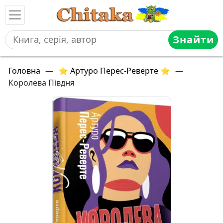
Знайти
Головна
—
⭐ Артуро Перес-Реверте ⭐
—
Королева Півдня