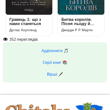
Гравець 1: що з
Битва королів.
нами станеться
Пісня льоду й
полум’я. Книга 2
Дуглас Коупленд
Джордж Р. Р. Мартін
352
переглядів
Аудіокниги 🎵
Серії книг 📚
Вірші 🖋️