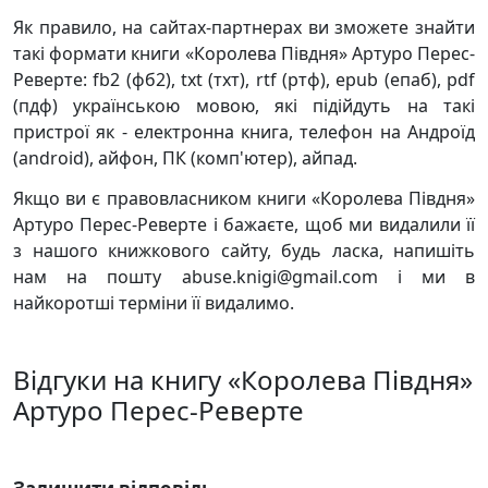
Як правило, на сайтах-партнерах ви зможете знайти
такі формати книги «Королева Півдня» Артуро Перес-
Реверте: fb2 (фб2), txt (тхт), rtf (ртф), epub (епаб), pdf
(пдф) українською мовою, які підійдуть на такі
пристрої як - електронна книга, телефон на Андроїд
(android), айфон, ПК (комп'ютер), айпад.
Якщо ви є правовласником книги «Королева Півдня»
Артуро Перес-Реверте і бажаєте, щоб ми видалили її
з нашого книжкового сайту, будь ласка, напишіть
нам на пошту abuse.knigi@gmail.com і ми в
найкоротші терміни її видалимо.
Відгуки на книгу «Королева Півдня»
Артуро Перес-Реверте