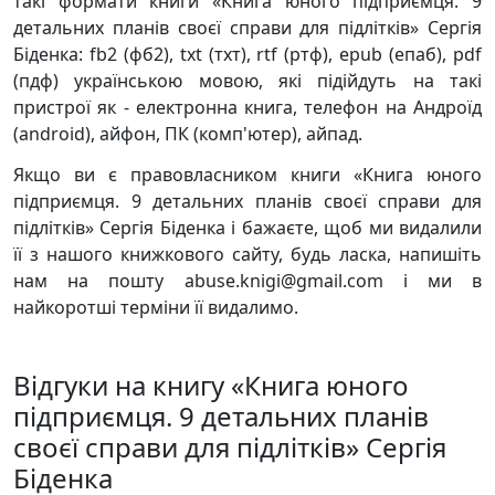
такі формати книги «Книга юного підприємця. 9
детальних планів своєї справи для підлітків» Сергія
Біденка: fb2 (фб2), txt (тхт), rtf (ртф), epub (епаб), pdf
(пдф) українською мовою, які підійдуть на такі
пристрої як - електронна книга, телефон на Андроїд
(android), айфон, ПК (комп'ютер), айпад.
Якщо ви є правовласником книги «Книга юного
підприємця. 9 детальних планів своєї справи для
підлітків» Сергія Біденка і бажаєте, щоб ми видалили
її з нашого книжкового сайту, будь ласка, напишіть
нам на пошту abuse.knigi@gmail.com і ми в
найкоротші терміни її видалимо.
Відгуки на книгу «Книга юного
підприємця. 9 детальних планів
своєї справи для підлітків» Сергія
Біденка