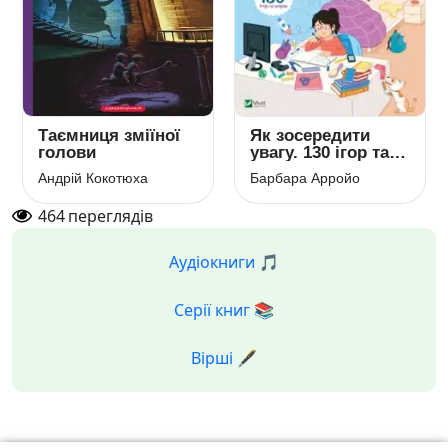
Таємниця зміїної
Як зосередити
голови
увагу. 130 ігор та
вправ
Андрій Кокотюха
Барбара Арройо
464
переглядів
Аудіокниги 🎵
Серії книг 📚
Вірші 🖋️