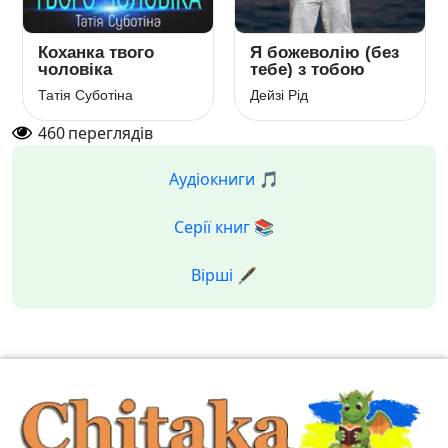
Коханка твого
Я божеволію (без
чоловіка
тебе) з тобою
Татія Суботіна
Дейзі Рід
460
переглядів
Аудіокниги 🎵
Серії книг 📚
Вірші 🖋️