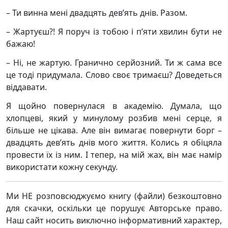
– Ти винна мені двадцять дев’ять днів. Разом.
– Жартуєш?! Я поруч із тобою і п’яти хвилин бути не
бажаю!
– Ні, не жартую. Гранично серйозний. Ти ж сама все
це тоді придумала. Слово своє тримаєш? Доведеться
віддавати.
Я щойно повернулася в академію. Думала, що
хлопцеві, який у минулому розбив мені серце, я
більше не цікава. Але він вимагає повернути борг –
двадцять дев’ять днів мого життя. Колись я обіцяла
провести їх із ним. І тепер, на мій жах, він має намір
використати кожну секунду.
Ми НЕ розповсюджуємо книгу (файли) безкоштовно
для скачки, оскільки це порушує Авторське право.
Наш сайт носить виключно інформативний характер,