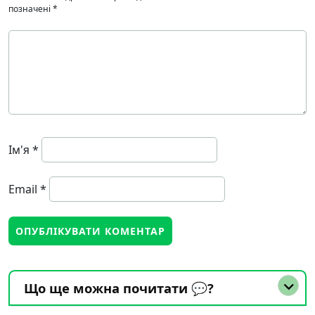
позначені
*
Ім'я
*
Email
*
Що ще можна почитати 💬?