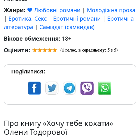
Жанри:
❤️ Любовні романи
|
Молодіжна проза
|
Еротика, Секс
|
Еротичні романи
|
Еротична
література
|
Саміздат (самвидав)
Вікове обмеження:
18+
Оцінити:
(
1
голос, в середньому:
5
з 5)
Поділитися:
Про книгу «Хочу тебе кохати»
Олени Тодорової