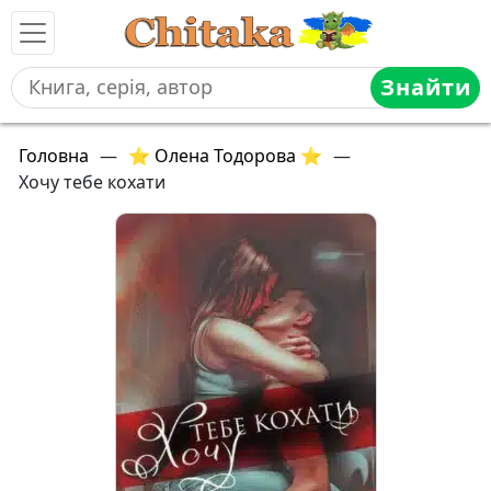
Знайти
Головна
—
⭐ Олена Тодорова ⭐
—
Хочу тебе кохати