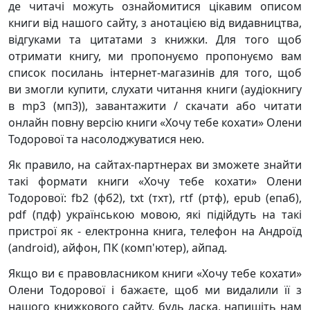
де читачі можуть ознайомитися цікавим описом
книги від нашого сайту, з анотацією від видавництва,
відгуками та цитатами з книжки. Для того щоб
отримати книгу, ми пропонуємо пропонуємо вам
список посилань інтернет-магазинів для того, щоб
ви змогли купити, слухати читання книги (аудіокнигу
в mp3 (мп3)), завантажити / скачати або читати
онлайн повну версію книги «Хочу тебе кохати» Олени
Тодорової та насолоджуватися нею.
Як правило, на сайтах-партнерах ви зможете знайти
такі формати книги «Хочу тебе кохати» Олени
Тодорової: fb2 (фб2), txt (тхт), rtf (ртф), epub (епаб),
pdf (пдф) українською мовою, які підійдуть на такі
пристрої як - електронна книга, телефон на Андроїд
(android), айфон, ПК (комп'ютер), айпад.
Якщо ви є правовласником книги «Хочу тебе кохати»
Олени Тодорової і бажаєте, щоб ми видалили її з
нашого книжкового сайту, будь ласка, напишіть нам