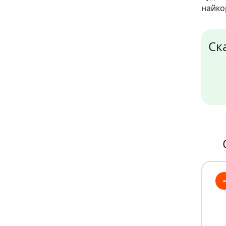
найко
Ск
-