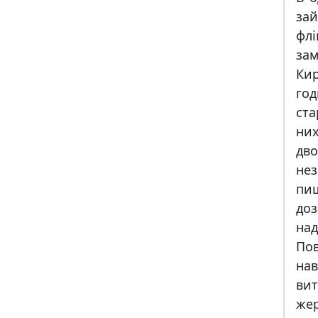
зай
флі
за
Ки
год
ста
них
дв
не
пиш
доз
над
Пов
нав
ви
же