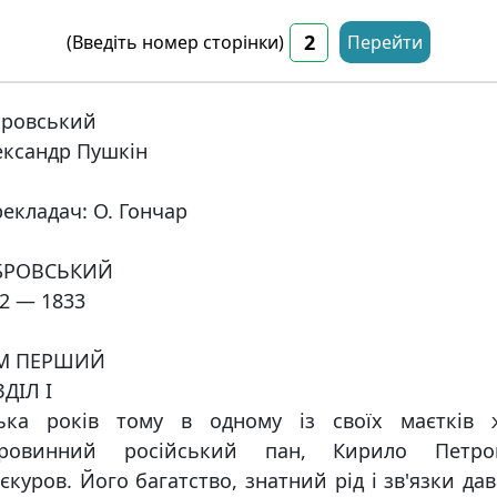
(Введіть номер сторінки)
Перейти
бровський
ксандр Пушкін
екладач: О. Гончар
БРОВСЬКИЙ
2 — 1833
М ПЕРШИЙ
ДІЛ І
лька років тому в одному із своїх маєтків 
аровинний російський пан, Кирило Петро
єкуров. Його багатство, знатний рід і зв'язки да