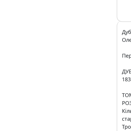
Ду
Оле
Пер
ДУ
183
ТО
РОЗ
Кі
ст
Тро