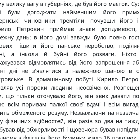
у велику вагу в губерніях, де був його маєток. Су
ді були догоджати найменшим його примх
бернські чиновники тремтіли, почувши його ім
рило Петрович приймав знаки догідливості,
ежну дань; в його домі завжди було повно гос
тових тішити його панське неробство, поділя
чні, а інколи й буйні його розваги. Ніхто
ажувався відмовлятись від його запрошення а
вні дні не з'являтися з належною шаною в с
кровське. В домашньому побуті Кирило Петро
являв усі пороки людини неосвіченої. Розпеще
м, що тільки оточувало його, він звик давати п
ю всім поривам палкої своєї вдачі і всім вига
ить обмеженого розуму. Незважаючи на незвич
у фізичних здібностей, він разів зо два на тиж
бував від обжерливості і щовечора бував напідпи
дному з флігелів його будинку жило 16 покоївок