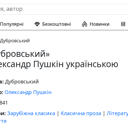
Популярні
Безкоштовні
Новинки
Дубровський
убровський»
ександр Пушкін українською
а:
Дубровський
р:
Олександр Пушкін
841
ри:
Зарубіжна класика
|
Класична проза
|
Літерат
ття