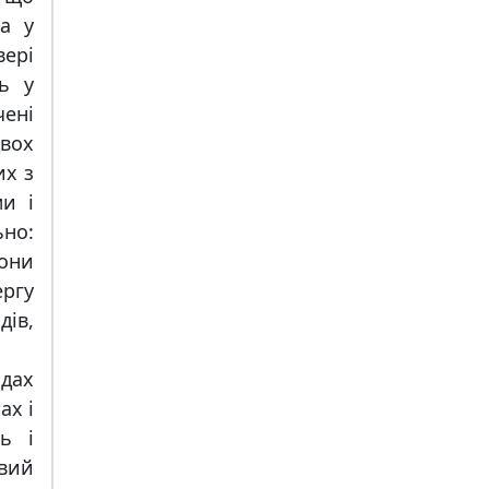
на у
вері
ь у
ені
двох
их з
ми і
но:
они
ергу
дів,
здах
ах і
ь і
вий