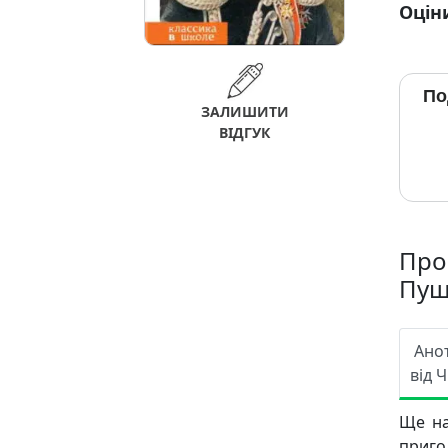
Оцін
По
ЗАЛИШИТИ
ВІДГУК
Про
Пуш
Ано
від 
Ще на
приго