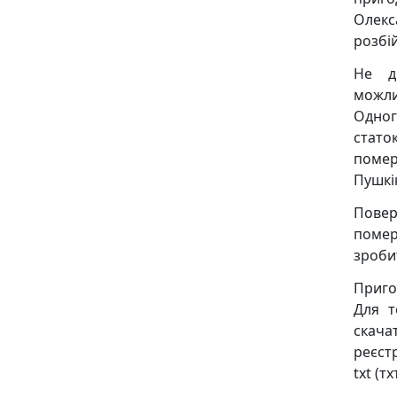
Олекс
розбі
Не д
можли
Одног
статок
помер
Пушкі
Повер
помер
зроби
Приго
Для т
скача
реєстр
txt (тх