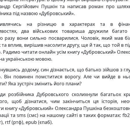
андр Сергійович Пушкін та написав роман про шлях
йника під назвою «Дубровський».
ивлячись на різницю в характерах та в фінан
востях, два військових товариша дружили багато 
о разу вони сильно посварилися. Чоловік, який мав б
 та вплив, вирішив насолити другу, ще й так, що той в п
. Радимо читати онлайн усім книгу «Дубровський» Олек
на українською мовою.
нувшись додому, син дізнається, що батько зійшов з глу
. Він повинен помститися ворогу. Але чи вийде в нь
ти? Яка зустріч змінить його плани?
ди розбійника Дубровського сколихнули багатьох кри
ого, щоб дізнатися, чим закінчиться ця історія, нео
ти книгу «Дубровський» Олександра Пушкіна безкоштовн
ації та sms (смс) на нашому сайті в таких форматах: fb2
т), rtf (ртф), epub (єпаб).