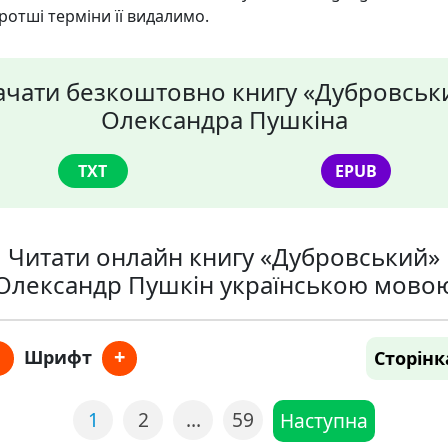
ротші терміни її видалимо.
ачати безкоштовно книгу «Дубровськ
Олександра Пушкіна
TXT
EPUB
Читати онлайн книгу «Дубровський»
Олександр Пушкін українською мово
+
Шрифт
Сторінк
1
2
…
59
Наступна