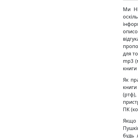
Ми НЕ
оскіл
інфор
описо
відгу
пропо
для то
mp3 (
книги
Як пр
книги
(ртф),
пристр
ПК (ко
Якщо
Пушкі
будь 