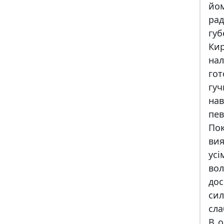
йом
ра
гу
Ки
нал
го
гу
нав
пе
По
ви
усі
вол
дос
сил
сла
В о