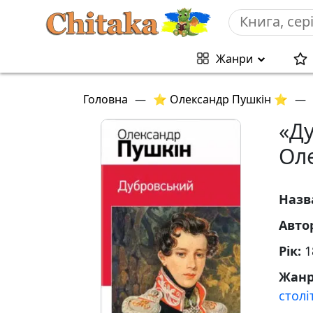
Жанри
Головна
—
⭐ Олександр Пушкін ⭐
—
«Д
Ол
Назв
Авто
Рік:
1
Жан
столі