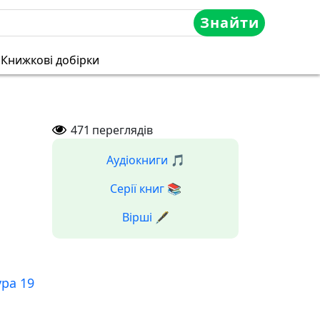
Знайти
Книжкові добірки
471
переглядів
Аудіокниги 🎵
Серії книг 📚
Вірші 🖋️
ура 19