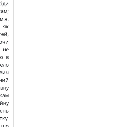
сіди
ам;
'я.
 як
тей,
ючи
 не
бо в
ело
вич
ний
овну
дкам
айну
день
тку.
, що