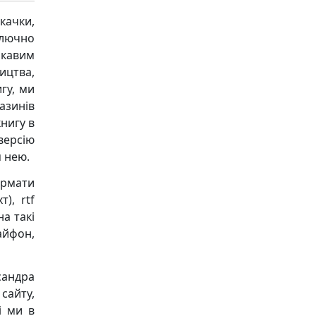
качки,
ключно
ікавим
ицтва,
гу, ми
азинів
книгу в
версію
 нею.
ормати
), rtf
на такі
 айфон,
андра
сайту,
і ми в