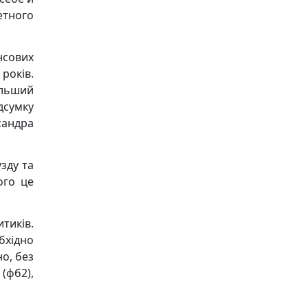
етного
сових
років.
ільший
ідсумку
сандра
зду та
ого це
тиків.
бхідно
о, без
 (фб2),