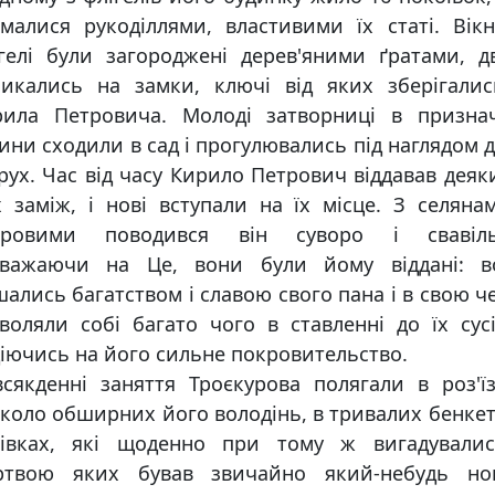
малися рукоділлями, властивими їх статі. Вік
гелі були загороджені дерев'яними ґратами, д
микались на замки, ключі від яких зберігалис
рила Петровича. Молоді затворниці в признач
ини сходили в сад і прогулювались під наглядом 
рух. Час від часу Кирило Петрович віддавав деяк
 заміж, і нові вступали на їх місце. З селяна
оровими поводився він суворо і свавіль
зважаючи на Це, вони були йому віддані: в
ались багатством і славою свого пана і в свою ч
воляли собі багато чого в ставленні до їх сусі
іючись на його сильне покровительство.
сякденні заняття Троєкурова полягали в роз'ї
коло обширних його володінь, в тривалих бенкет
тівках, які щоденно при тому ж вигадувалис
ртвою яких бував звичайно який-небудь но