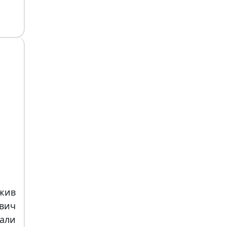
жив
вич
вали