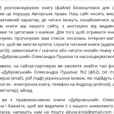
 розповсюджуємо книгу (файли) безкоштовно для с
ьки це порушує Авторське право. Наш сайт носить ви
мативний характер, де читачі можуть ознайомитися ц
м книги від нашого сайту, з анотацією від видавн
ками та цитатами з книжки. Для того щоб отримати кни
нуємо пропонуємо вам список посилань інтернет-маг
го, щоб ви змогли купити, слухати читання книги (аудіо
мп3)), завантажити / скачати або читати онлайн повну 
 «Дубровський» Олександра Пушкіна та насолоджуватися
авило, на сайтах-партнерах ви зможете знайти такі ф
 «Дубровський» Олександра Пушкіна: fb2 (фб2), txt (тхт
 epub (епаб), pdf (пдф) українською мовою, які підійдуть 
ої як - електронна книга, телефон на Андроїд (android),
мп'ютер), айпад.
 ви є правовласником книги «Дубровський» Олекс
на і бажаєте, щоб ми видалили її з нашого книжкового 
ласка, напишіть нам на пошту abuse.knigi@gmail.com 