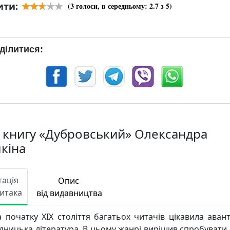
ити:
(
3
голоси, в середньому:
2.7
з 5)
ділитися:
 книгу «Дубровський» Олександра
кіна
тація
Опис
Читака
від видавництва
 початку ХІХ століття багатьох читачів цікавила аван
дницька література. В цьому жанрі вирішив спробувати 