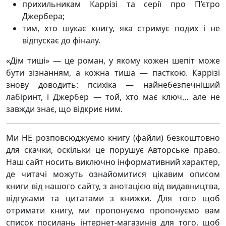
прихильникам Каррізі та серії про П’єтро
Джербера;
тим, хто шукає книгу, яка стримує подих і не
відпускає до фіналу.
«Дім тиші» — це роман, у якому кожен шепіт може
бути зізнанням, а кожна тиша — пасткою. Каррізі
знову доводить: психіка — найнебезпечніший
лабіринт, і Джербер — той, хто має ключ… але не
завжди знає, що відкриє ним.
Ми НЕ розповсюджуємо книгу (файли) безкоштовно
для скачки, оскільки це порушує Авторське право.
Наш сайт носить виключно інформативний характер,
де читачі можуть ознайомитися цікавим описом
книги від нашого сайту, з анотацією від видавництва,
відгуками та цитатами з книжки. Для того щоб
отримати книгу, ми пропонуємо пропонуємо вам
список посилань інтернет-магазинів для того, щоб