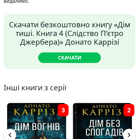
видалимо.
Скачати безкоштовно книгу «Дім
тиші. Книга 4 (Слідство П’єтро
Джербера)» Донато Каррізі
СКАЧАТИ
Інші книги з серії
3
2