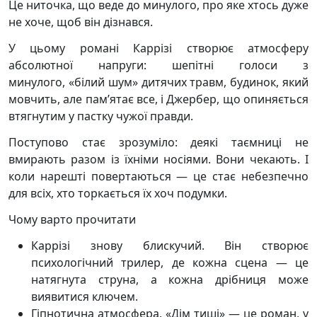
Це ниточка, що веде до минулого, про яке хтось дуже
не хоче, щоб він дізнався.
У цьому романі Каррізі створює атмосферу
абсолютної напруги: шепітні голоси з
минулого, «білий шум» дитячих травм, будинок, який
мовчить, але пам’ятає все, і Джербер, що опиняється
втягнутим у пастку чужої правди.
Поступово стає зрозуміло: деякі таємниці не
вмирають разом із їхніми носіями. Вони чекають. І
коли нарешті повертаються — це стає небезпечно
для всіх, хто торкається їх хоч подумки.
Чому варто прочитати
Каррізі знову блискучий. Він створює
психологічний трилер, де кожна сцена — це
натягнута струна, а кожна дрібниця може
виявитися ключем.
Гіпнотична атмосфера. «Дім тиші» — це роман, у