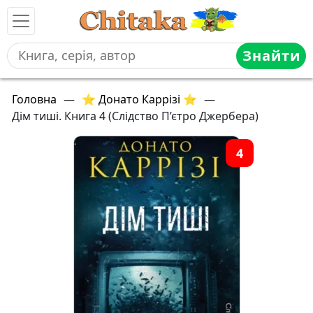
Знайти
Головна
—
⭐ Донато Каррізі ⭐
—
Дім тиші. Книга 4 (Слідство П’єтро Джербера)
4