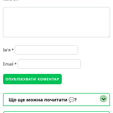
Ім'я
*
Email
*
Що ще можна почитати 💬?