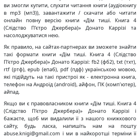
ви змогли купити, слухати читання книги (аудіокнигу
в mp3 (мп3)), завантажити / скачати або читати
онлайн повну версію книги «Дім тиші. Книга 4
(Слідство П’єтро Джербера)» Донато Каррізі та
насолоджуватися нею.
Як правило, на сайтах-партнерах ви зможете знайти
такі формати книги «Дім тиші. Книга 4 (Слідство
П’єтро Джербера)» Донато Каррізі: fb2 (фб2), txt (тхт),
rtf (ртф), epub (епаб), pdf (пдф) українською мовою,
які підійдуть на такі пристрої як - електронна книга,
телефон на Андроїд (android), айфон, ПК (комп'ютер),
айпад.
Якщо ви є правовласником книги «Дім тиші. Книга 4
(Слідство П’єтро Джербера)» Донато Каррізі і
бажаєте, щоб ми видалили її з нашого книжкового
сайту, будь ласка, напишіть нам на пошту
abuse.knigi@gmail.com і ми в найкоротші терміни її