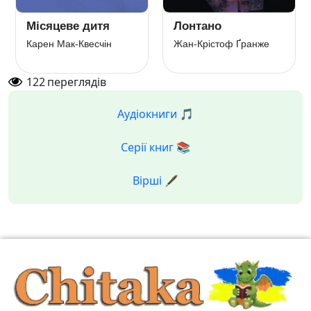
Місяцеве дитя
Лонтано
Карен Мак-Квесчін
Жан-Крістоф Ґранже
122
переглядів
Аудіокниги 🎵
Серії книг 📚
Вірші 🖋️