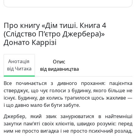
Про книгу «Дім тиші. Книга 4
(Слідство П’єтро Джербера)»
Донато Каррізі
Анотація
Опис
від Читака
від видавництва
Все починається з дивного прохання: пацієнтка
стверджує, що чує голоси з будинку, якого більше не
існує. Будинку, де колись трапилося щось жахливе —
і що давно мало би бути забуте.
Джербер, який звик занурюватися в найтемніші
закутки пам’яті своїх клієнтів, швидко розуміє: перед
ним не просто вигадка і не просто психічний розлад.