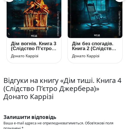
Дім вогнів. Книга 3
Дім без спогадів.
(Слідство П’єтро
Книга 2 (Слідство
Джербера)
П’єтро Джербера)
Донато Каррізі
Донато Каррізі
Відгуки на книгу «Дім тиші. Книга 4
(Слідство П’єтро Джербера)»
Донато Каррізі
Залишити відповідь
Ваша e-mail адреса не оприлюднюватиметься.
Обов’язкові поля
позначені
*