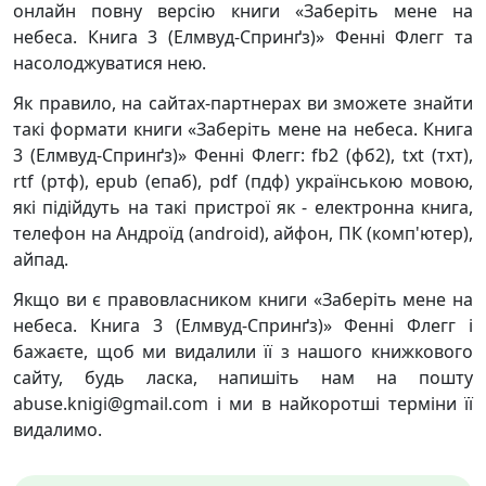
онлайн повну версію книги «Заберіть мене на
небеса. Книга 3 (Елмвуд-Спринґз)» Фенні Флегг та
насолоджуватися нею.
Як правило, на сайтах-партнерах ви зможете знайти
такі формати книги «Заберіть мене на небеса. Книга
3 (Елмвуд-Спринґз)» Фенні Флегг: fb2 (фб2), txt (тхт),
rtf (ртф), epub (епаб), pdf (пдф) українською мовою,
які підійдуть на такі пристрої як - електронна книга,
телефон на Андроїд (android), айфон, ПК (комп'ютер),
айпад.
Якщо ви є правовласником книги «Заберіть мене на
небеса. Книга 3 (Елмвуд-Спринґз)» Фенні Флегг і
бажаєте, щоб ми видалили її з нашого книжкового
сайту, будь ласка, напишіть нам на пошту
abuse.knigi@gmail.com і ми в найкоротші терміни її
видалимо.