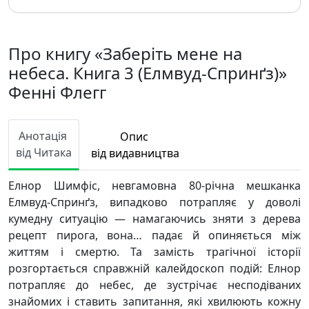
Про книгу «Заберіть мене на
небеса. Книга 3 (Елмвуд-Спринґз)»
Фенні Флегг
Анотація
Опис
від Читака
від видавництва
Елнор Шимфіс, невгамовна 80-річна мешканка
Елмвуд-Спринґз, випадково потрапляє у доволі
кумедну ситуацію — намагаючись зняти з дерева
рецепт пирога, вона… падає й опиняється між
життям і смертю. Та замість трагічної історії
розгортається справжній калейдоскоп подій: Елнор
потрапляє до небес, де зустрічає несподіваних
знайомих і ставить запитання, які хвилюють кожну