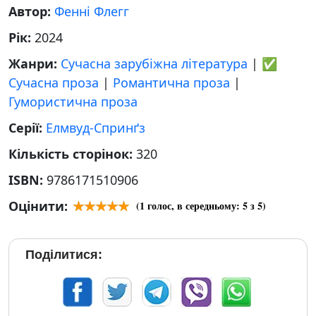
Автор:
Фенні Флегг
Рік:
2024
Жанри:
Сучасна зарубіжна література
|
✅
Сучасна проза
|
Романтична проза
|
Гумористична проза
Серії:
Елмвуд-Спринґз
Кількість сторінок:
320
ISBN:
9786171510906
Оцінити:
(
1
голос, в середньому:
5
з 5)
Поділитися: