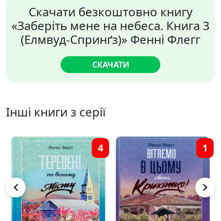
Скачати безкоштовно книгу
«Заберіть мене на небеса. Книга 3
(Елмвуд-Спринґз)» Фенні Флегг
СКАЧАТИ
Інші книги з серії
4
1