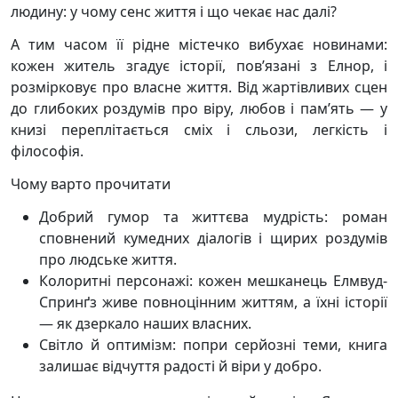
людину: у чому сенс життя і що чекає нас далі?
А тим часом її рідне містечко вибухає новинами:
кожен житель згадує історії, пов’язані з Елнор, і
розмірковує про власне життя. Від жартівливих сцен
до глибоких роздумів про віру, любов і пам’ять — у
книзі переплітається сміх і сльози, легкість і
філософія.
Чому варто прочитати
Добрий гумор та життєва мудрість: роман
сповнений кумедних діалогів і щирих роздумів
про людське життя.
Колоритні персонажі: кожен мешканець Елмвуд-
Спринґз живе повноцінним життям, а їхні історії
— як дзеркало наших власних.
Світло й оптимізм: попри серйозні теми, книга
залишає відчуття радості й віри у добро.