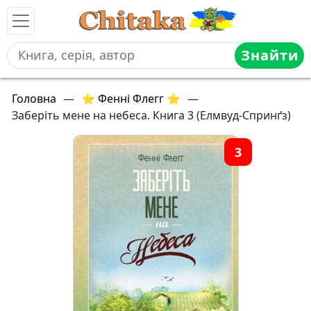
Знайти
Головна
—
⭐ Фенні Флегг ⭐
—
Заберіть мене на небеса. Книга 3 (Елмвуд-Спринґз)
3