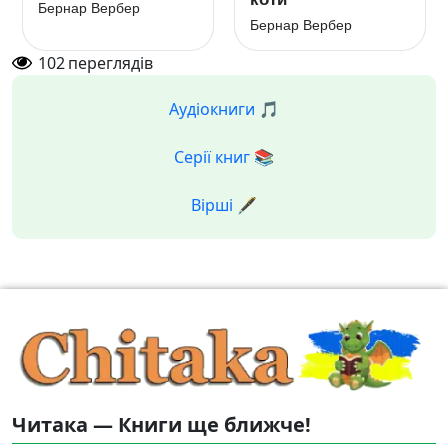
Бернар Вербер
Бернар Вербер
102
переглядів
Аудіокниги 🎵
Серії книг 📚
Вірші 🖋️
Читака — Книги ще ближче!