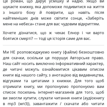
Це роман, що дарує усмішку й надію. Якщо ви
шукаєте книжку, яка допоможе подивитися на життя
з іншого боку й повірити, що навіть після
найтемніших днів може світити сонце, «Заберіть
мене на небеса» стане для вас чудовим відкриттям.
Хочете дізнатися, що ж чекає Елнор і чи варто
боятися смерті? — тоді ця історія саме для вас.
Ми НЕ розповсюджуємо книгу (файли) безкоштовно
для скачки, оскільки це порушує Авторське право.
Наш сайт носить виключно інформативний характер,
де читачі можуть ознайомитися цікавим описом
книги від нашого сайту, з анотацією від видавництва,
відгуками та цитатами з книжки. Для того щоб
отримати книгу, ми пропонуємо пропонуємо вам
список посилань інтернет-магазинів для того, щоб
ви змогли купити, слухати читання книги (аудіокнигу
в mp3 (мп3)), завантажити / скачати або читати