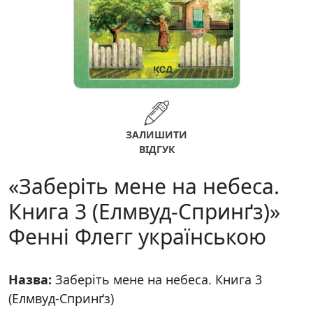
ЗАЛИШИТИ
ВІДГУК
«Заберіть мене на небеса.
Книга 3 (Елмвуд-Спринґз)»
Фенні Флегг українською
Назва:
Заберіть мене на небеса. Книга 3
(Елмвуд-Спринґз)