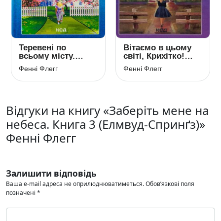
Теревені по
Вітаємо в цьому
всьому місту.
світі, Крихітко!
Книга 4 (Елмвуд-
Книга 1 (Елмвуд-
Фенні Флегг
Фенні Флегг
Спринґз)
Спринґз)
Відгуки на книгу «Заберіть мене на
небеса. Книга 3 (Елмвуд-Спринґз)»
Фенні Флегг
Залишити відповідь
Ваша e-mail адреса не оприлюднюватиметься.
Обов’язкові поля
позначені
*