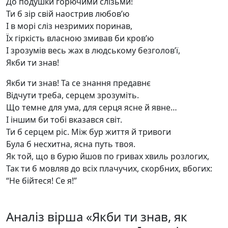
До подушки горючими слізьми!
Ти б зір свій наострив любов’ю
І в морі сліз незримих поринав,
Їх гіркість власною змивав би кров’ю
І зрозумів весь жах в людському безголов’ї,
Якби ти знав!
Якби ти знав! Та се знання предавнє
Відчути треба, серцем зрозуміть.
Що темне для ума, для серця ясне й явне…
І іншим би тобі вказався світ.
Ти б серцем ріс. Між бур життя й тривоги
Була б несхитна, ясна путь твоя.
Як той, що в бурю йшов по гривах хвиль розлогих,
Так ти б мовляв до всіх плачучих, скорбних, вбогих:
“Не бійтеся! Се я!”
Аналіз вірша «Якби ти знав, як