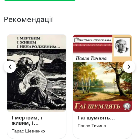
Рекомендації
І мертвим, і
Гаї шумлять…
живим, і
Павло Тичина
ненарожденним…
Тарас Шевченко