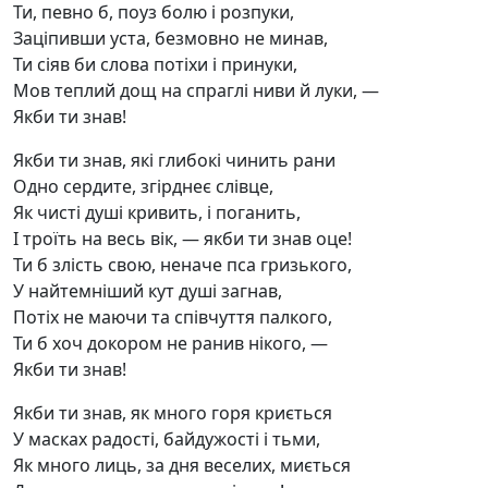
Ти, певно б, поуз болю і розпуки,
Заціпивши уста, безмовно не минав,
Ти сіяв би слова потіхи і принуки,
Мов теплий дощ на спраглі ниви й луки, —
Якби ти знав!
Якби ти знав, які глибокі чинить рани
Одно сердите, згірднеє слівце,
Як чисті душі кривить, і поганить,
І троїть на весь вік, — якби ти знав оце!
Ти б злість свою, неначе пса гризького,
У найтемніший кут душі загнав,
Потіх не маючи та співчуття палкого,
Ти б хоч докором не ранив нікого, —
Якби ти знав!
Якби ти знав, як много горя криється
У масках радості, байдужості і тьми,
Як много лиць, за дня веселих, миється