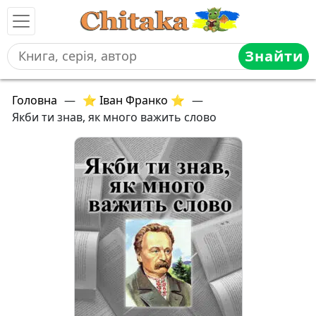
Знайти
Головна
—
⭐ Іван Франко ⭐
—
Якби ти знав, як много важить слово