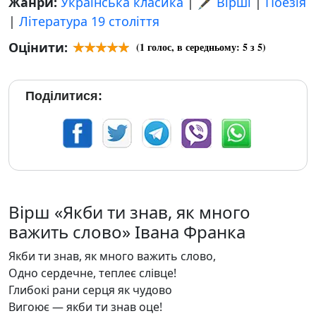
Жанри:
Українська класика
|
🖋️ Вірші
|
Поезія
|
Література 19 століття
Оцінити:
(
1
голос, в середньому:
5
з 5)
Поділитися:
Вірш «Якби ти знав, як много
важить слово» Івана Франка
Якби ти знав, як много важить слово,
Одно сердечне, теплеє слівце!
Глибокі рани серця як чудово
Вигоює — якби ти знав оце!