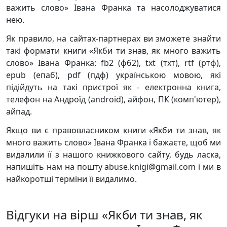
важить слово» Івана Франка та насолоджуватися
нею.
Як правило, на сайтах-партнерах ви зможете знайти
такі формати книги «Якби ти знав, як много важить
слово» Івана Франка: fb2 (фб2), txt (тхт), rtf (ртф),
epub (епаб), pdf (пдф) українською мовою, які
підійдуть на такі пристрої як - електронна книга,
телефон на Андроїд (android), айфон, ПК (комп'ютер),
айпад.
Якщо ви є правовласником книги «Якби ти знав, як
много важить слово» Івана Франка і бажаєте, щоб ми
видалили її з нашого книжкового сайту, будь ласка,
напишіть нам на пошту abuse.knigi@gmail.com і ми в
найкоротші терміни її видалимо.
Відгуки на вірш «Якби ти знав, як