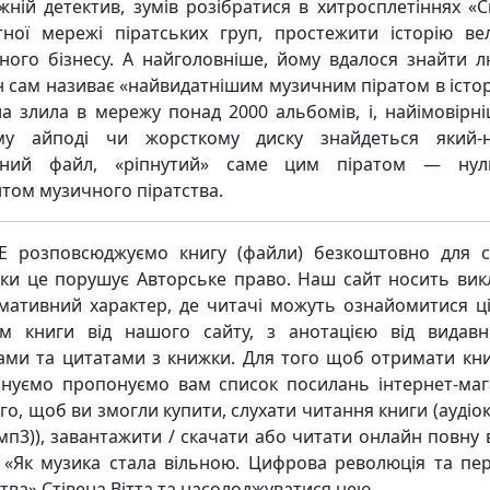
жній детектив, зумів розібратися в хитросплетіннях «С
тної мережі піратських груп, простежити історію ве
ного бізнесу. А найголовніше, йому вдалося знайти л
ін сам називає «найвидатнішим музичним піратом в історі
а злила в мережу понад 2000 альбомів, і, найімовірні
му айподі чи жорсткому диску знайдеться який-н
чний файл, «ріпнутий» саме цим піратом — нул
нтом музичного піратства.
 розповсюджуємо книгу (файли) безкоштовно для с
ьки це порушує Авторське право. Наш сайт носить ви
мативний характер, де читачі можуть ознайомитися ц
м книги від нашого сайту, з анотацією від видавн
ками та цитатами з книжки. Для того щоб отримати кни
нуємо пропонуємо вам список посилань інтернет-маг
го, щоб ви змогли купити, слухати читання книги (аудіо
мп3)), завантажити / скачати або читати онлайн повну 
 «Як музика стала вільною. Цифрова революція та пе
тва» Стівена Вітта та насолоджуватися нею.