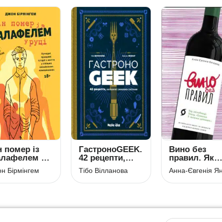
н помер із
ГастроноGEEK.
Вино без
лафелем у
42 рецепти,
правил. Як
ці
натхнені
пити круте
н Бірмінгем
Тібо Вілланова
культурами
вино і не
уяви
залежати від
думки винни
снобів