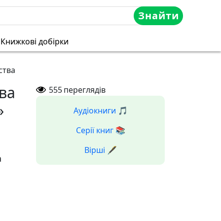
Знайти
Книжкові добірки
ства
ва
555
переглядів
»
Аудіокниги 🎵
Серії книг 📚
Вірші 🖋️
а