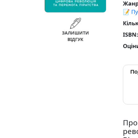
Жан
📝 П
Кільк
ЗАЛИШИТИ
ISBN
ВІДГУК
Оцін
По
Про
рев