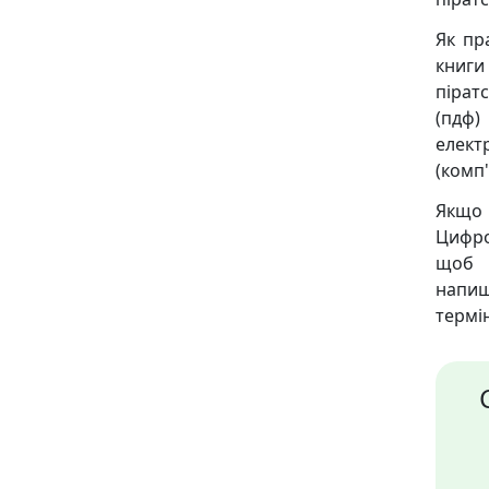
Як пр
книги
піратс
(пдф)
елект
(комп'
Якщо 
Цифро
щоб м
напиш
термін