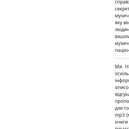
справ
секре
музич
яку в
людин
вашо
музи
паціє
Ми НЕ
оскіл
інфор
описо
відгу
пропо
для то
mp3 (
книги
піратс