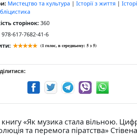
ри:
Мистецтво та культура
|
Історії з життя
|
Істор
убліцистика
ість сторінок:
360
:
978-617-7682-41-6
ити:
(
1
голос, в середньому:
5
з 5)
ділитися:
 книгу «Як музика стала вільною. Циф
олюція та перемога піратства» Стівен