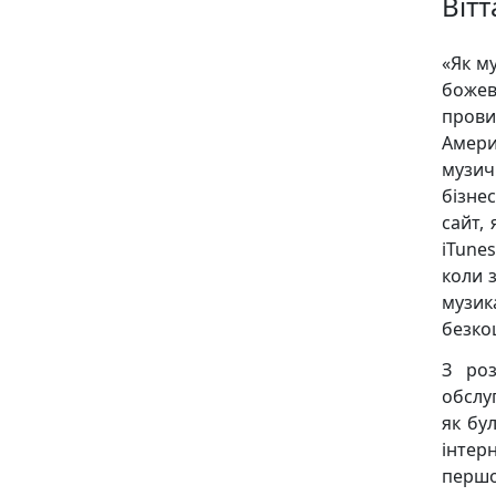
Вітт
«Як м
божев
прови
Амери
музич
бізне
сайт,
iTune
коли 
музик
безко
З роз
обслу
як бу
інтер
першо