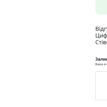
Відг
Циф
Стів
Зали
Ваша e-