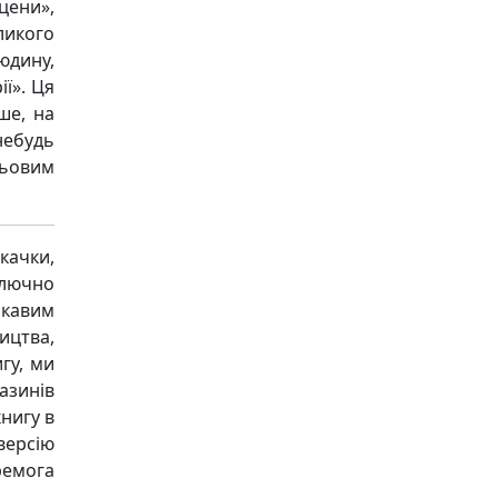
цени»,
ликого
юдину,
ї». Ця
ше, на
ебудь
ьовим
качки,
ключно
ікавим
ицтва,
гу, ми
азинів
книгу в
версію
ремога