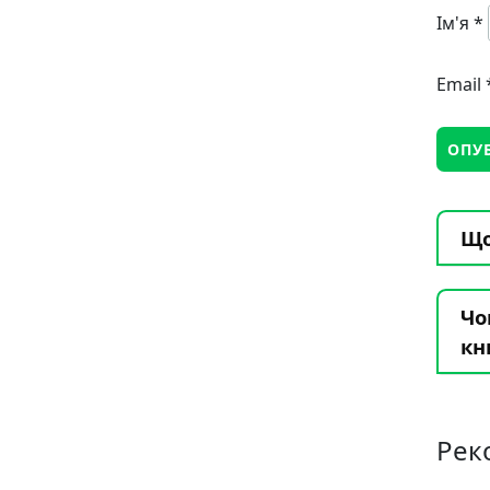
Ім'я
*
Email
Що
Чо
кн
Рек