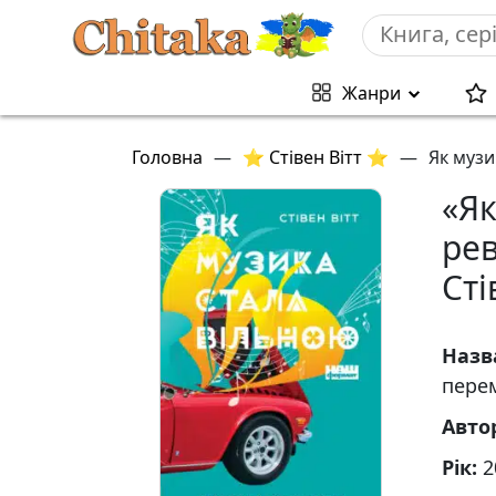
Жанри
Головна
—
⭐ Стівен Вітт ⭐
—
Як музи
«Як
рев
Сті
Назв
перем
Авто
Рік:
2