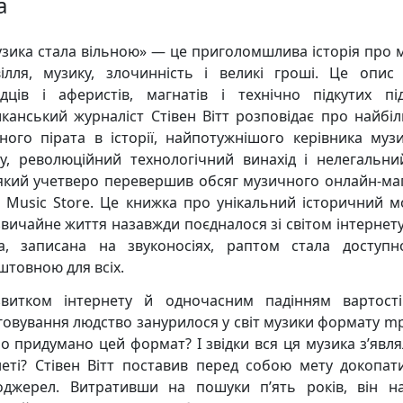
а
узика стала вільною» — це приголомшлива історія про 
ілля, музику, злочинність і великі гроші. Це опис
дців і аферистів, магнатів і технічно підкутих підл
канський журналіст Стівен Вітт розповідає про найбі
ного пірата в історії, найпотужнішого керівника муз
су, революційний технологічний винахід і нелегальни
 який учетверо перевершив обсяг музичного онлайн-ма
s Music Store. Це книжка про унікальний історичний м
звичайне життя назавжди поєдналося зі світом інтернету,
а, записана на звуконосіях, раптом стала доступ
штовною для всіх.
витком інтернету й одночасним падінням вартост
говування людство занурилося у світ музики формату mp
ло придумано цей формат? І звідки вся ця музика з’явля
неті? Стівен Вітт поставив перед собою мету докопат
джерел. Витративши на пошуки п’ять років, він н