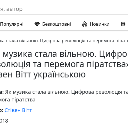
Популярні
Безкоштовні
Новинки
ка стала вільною. Цифрова революція та перемога пірат
 музика стала вільною. Цифро
олюція та перемога піратства
вен Вітт українською
а:
Як музика стала вільною. Цифрова революція т
ога піратства
р:
Стівен Вітт
018