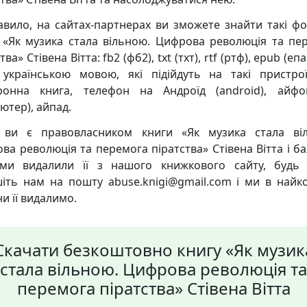
авило, на сайтах-партнерах ви зможете знайти такі ф
 «Як музика стала вільною. Цифрова революція та пе
тва» Стівена Вітта: fb2 (фб2), txt (тхт), rtf (ртф), epub (епа
 українською мовою, які підійдуть на такі пристро
ронна книга, телефон на Андроїд (android), айф
ютер), айпад.
ви є правовласником книги «Як музика стала ві
ва революція та перемога піратства» Стівена Вітта і ба
и видалили її з нашого книжкового сайту, будь 
іть нам на пошту abuse.knigi@gmail.com і ми в найк
и її видалимо.
Скачати безкоштовно книгу «Як музик
стала вільною. Цифрова революція та
перемога піратства» Стівена Вітта