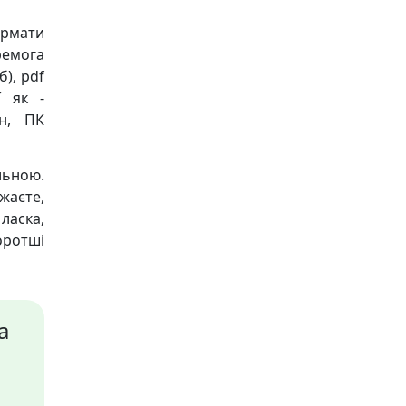
ормати
ремога
б), pdf
ї як -
он, ПК
льною.
жаєте,
ласка,
оротші
а