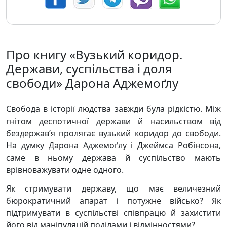
Про книгу «Вузький коридор.
Держави, суспільства і доля
свободи» Дарона Аджемоґлу
Свобода в історії людства завжди була рідкістю. Між
гнітом деспотичної держави й насильством від
бездержав’я пролягає вузький коридор до свободи.
На думку Дарона Аджемоґлу і Джеймса Робінсона,
саме в ньому держава й суспільство мають
врівноважувати одне одного.
Як стримувати державу, що має величезний
бюрократичний апарат і потужне військо? Як
підтримувати в суспільстві співпрацю й захистити
його від маніпуляцій поділами і відмінностями?