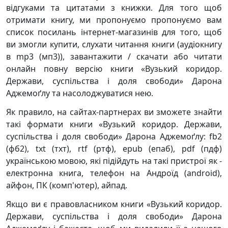
відгуками та цитатами з книжки. Для того щоб
отримати книгу, ми пропонуємо пропонуємо вам
список посилань інтернет-магазинів для того, щоб
ви змогли купити, слухати читання книги (аудіокнигу
в mp3 (мп3)), завантажити / скачати або читати
онлайн повну версію книги «Вузький коридор.
Держави, суспільства і доля свободи» Дарона
Аджемоґлу та насолоджуватися нею.
Як правило, на сайтах-партнерах ви зможете знайти
такі формати книги «Вузький коридор. Держави,
суспільства і доля свободи» Дарона Аджемоґлу: fb2
(фб2), txt (тхт), rtf (ртф), epub (епаб), pdf (пдф)
українською мовою, які підійдуть на такі пристрої як -
електронна книга, телефон на Андроїд (android),
айфон, ПК (комп'ютер), айпад.
Якщо ви є правовласником книги «Вузький коридор.
Держави, суспільства і доля свободи» Дарона