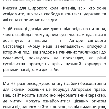
Книжка для широкого кола читачів, всіх, хто хоче
усвідомити, що таке свобода в контексті держави та
які вона спричиняє наслідки.
У цій книжці дослідники дають відповідь на питання,
чим є свобода і чому одним суспільствам вдається її
досягнути, а іншим — ні. Автори світового
бестселера «Чому нації занепадають», описуючи
історичні події від згадок на глиняних табличках і до
сучасності, показують на прикладах, як різні
суспільства проходять крізь вузький коридор з
різними наслідками для себе.
Ми НЕ розповсюджуємо книгу (файли) безкоштовно
для скачки, оскільки це порушує Авторське право.
Наш сайт носить виключно інформативний характер,
де читачі можуть ознайомитися цікавим описом
книги від нашого сайту, з анотацією від видавництва,