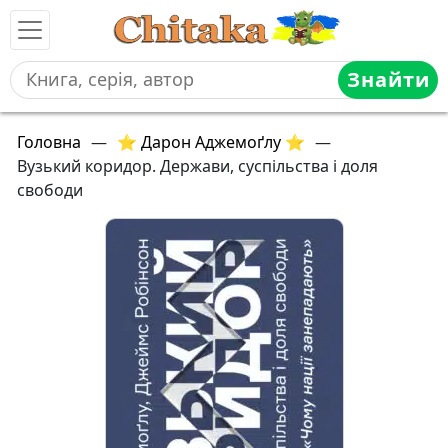
Знайти
Головна
—
⭐ Дарон Аджемоґлу ⭐
—
Вузький коридор. Держави, суспільства і доля
свободи