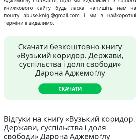
Аджемоґлу і бажаєте, щоб ми видалили її з нашого
книжкового сайту, будь ласка, напишіть нам на
пошту abuse.knigi@gmail.com і ми в найкоротші
терміни її видалимо.
Скачати безкоштовно книгу
«Вузький коридор. Держави,
суспільства і доля свободи»
Дарона Аджемоґлу
СКАЧАТИ
Відгуки на книгу «Вузький коридор.
Держави, суспільства і доля
свободи» Дарона Аджемоґлу