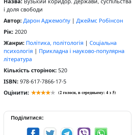
Назва:
Вузький коридор. Держави, суспільства
і доля свободи
Автор:
Дарон Аджемоґлу
|
Джеймс Робінсон
Рік:
2020
Жанри:
Політика, політологія
|
Соціальна
психологія
|
Прикладна і науково-популярна
література
Кількість сторінок:
520
ISBN:
978-617-7866-17-5
Оцінити:
(
2
голоси, в середньому:
4
з 5)
Поділитися: