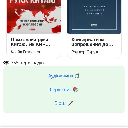
Прихована рука
Консерватизм.
Китаю. Як КНР
Запрошення до
непомітно
великої традиції
Клайв Гамільтон
Роджер Скрутон
захоплює світ
755
переглядів
Аудіокниги 🎵
Серії книг 📚
Вірші 🖋️