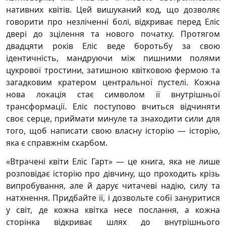
нативних квітів. Цей вишуканий код, що дозволяє
говорити про незліченні болі, відкриває перед Еліс
двері до зцілення та нового початку. Протягом
двадцяти років Еліс веде боротьбу за свою
ідентичність, мандруючи між пишними полями
цукрової тростини, затишною квітковою фермою та
загадковим кратером центральної пустелі. Кожна
нова локація стає символом її внутрішньої
трансформації. Еліс поступово вчиться відчиняти
своє серце, приймати минуле та знаходити сили для
того, щоб написати свою власну історію — історію,
яка є справжнім скарбом.
«Втрачені квіти Еліс Гарт» — це книга, яка не лише
розповідає історію про дівчину, що проходить крізь
випробування, але й дарує читачеві надію, силу та
натхнення. Придбайте її, і дозвольте собі зануритися
у світ, де кожна квітка несе послання, а кожна
сторінка відкриває шлях до внутрішнього