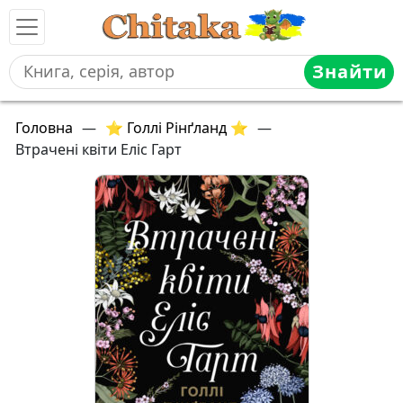
Знайти
Головна
—
⭐ Голлі Рінґланд ⭐
—
Втрачені квіти Еліс Гарт