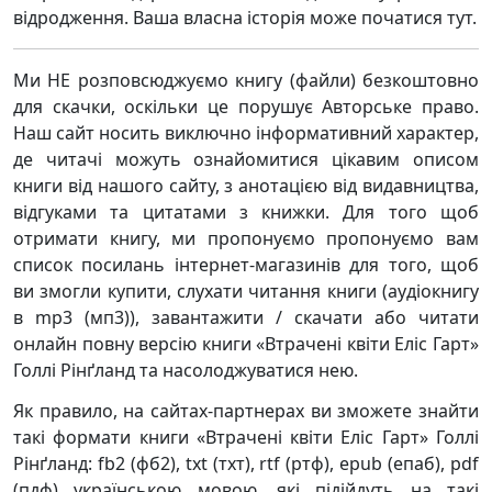
відродження. Ваша власна історія може початися тут.
Ми НЕ розповсюджуємо книгу (файли) безкоштовно
для скачки, оскільки це порушує Авторське право.
Наш сайт носить виключно інформативний характер,
де читачі можуть ознайомитися цікавим описом
книги від нашого сайту, з анотацією від видавництва,
відгуками та цитатами з книжки. Для того щоб
отримати книгу, ми пропонуємо пропонуємо вам
список посилань інтернет-магазинів для того, щоб
ви змогли купити, слухати читання книги (аудіокнигу
в mp3 (мп3)), завантажити / скачати або читати
онлайн повну версію книги «Втрачені квіти Еліс Гарт»
Голлі Рінґланд та насолоджуватися нею.
Як правило, на сайтах-партнерах ви зможете знайти
такі формати книги «Втрачені квіти Еліс Гарт» Голлі
Рінґланд: fb2 (фб2), txt (тхт), rtf (ртф), epub (епаб), pdf
(пдф) українською мовою, які підійдуть на такі