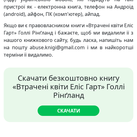
пристрої як - електронна книга, телефон на Андроїд
(android), айфон, ПК (комп'ютер), айпад.
Якщо ви є правовласником книги «Втрачені квіти Еліс
Гарт» Голлі Рінґланд і бажаєте, щоб ми видалили її з
нашого книжкового сайту, будь ласка, напишіть нам
на пошту abuse.knigi@gmail.com і ми в найкоротші
терміни її видалимо.
Скачати безкоштовно книгу
«Втрачені квіти Еліс Гарт» Голлі
Рінґланд
СКАЧАТИ