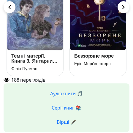
Темні матерії.
Беззоряне море
Книга 3. Янтарний
Ерін Морґенштерн
телескоп
Філіп Пулман
188
переглядів
Аудіокниги 🎵
Серії книг 📚
Вірші 🖋️