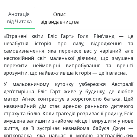
Анотація
Опис
від Читака
від видавництва
«Втрачені квіти Еліс Гарт» Голлі Рінґланд — це
незабутня історія про силу, відродження та
самовизначення, яка перенесе вас у чарівний, але
неспокійний світ маленької дівчини, що змушена
пережити неймовірні випробування та врешті
зрозуміти, що найважливіша історія — це її власна.
У мальовничому куточку узбережжя Австралії
дев’ятирічна Еліс Гарт живе у будинку, де любов
матері Аґнес контрастує з жорстокістю батька. Цей
незвичайний дім стає ареною раннього дитячого
страху та болю. Коли трагедія розриває її родину, Еліс
змушена залишити знайоме місце і вирушити у нове
життя, де її зустрічає незнайома бабуся Джун —
квітковарка, яка навчає її мовою австралійських