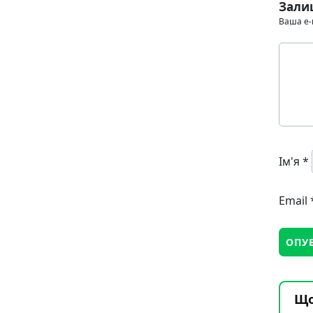
Зали
Ваша e-
Ім'я
*
Email
Що