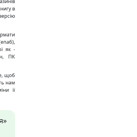
азинів
книгу в
версію
ормати
(епаб),
ї як -
он, ПК
е, щоб
ть нам
іни її
я»