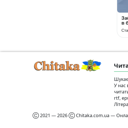
Щука
Стежечка
За
в 
Леонід Глібов
Ігор Калинець
че
Чита
Шукає
У нас
читат
rtf, e
Літер
Ⓒ 2021 — 2026 Ⓒ Chitaka.com.ua — Онлай