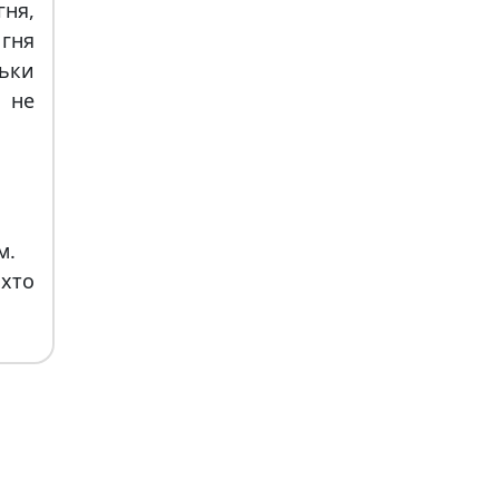
гня,
гня
ьки
, не
м.
 хто