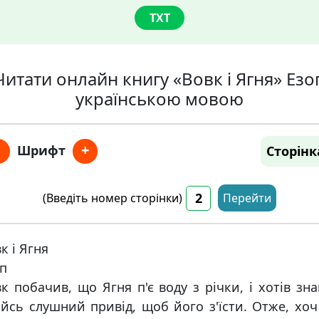
TXT
Читати онлайн книгу «Вовк і Ягня» Езо
українською мовою
+
Шрифт
Сторінк
(Введіть номер сторінки)
Перейти
к і Ягня
п
к побачив, що Ягня п'є воду з річки, і хотів зн
йсь слушний привід, щоб його з'їсти. Отже, хоч