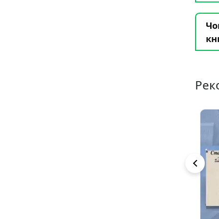
Чо
кн
Рек