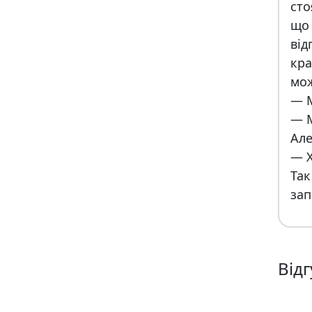
сто
що
ві
кра
мож
— М
— М
Але
— Х
Так
зап
Відг