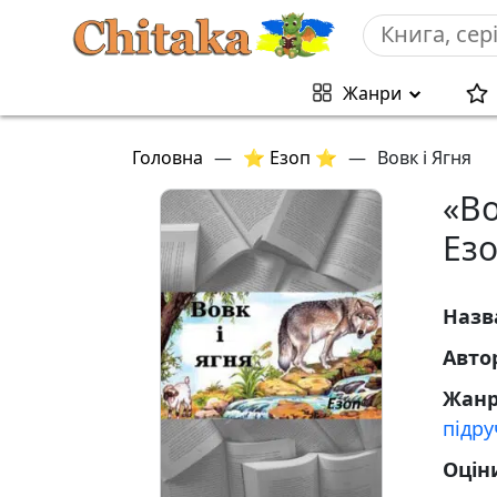
Жанри
Головна
—
⭐ Езоп ⭐
—
Вовк і Ягня
«Во
Езо
Назв
Авто
Жан
підр
Оцін