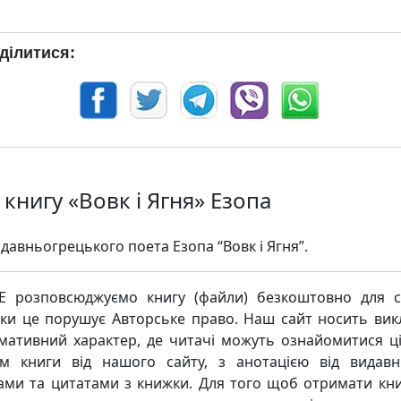
ділитися:
книгу «Вовк і Ягня» Езопа
 давньогрецького поета Езопа “Вовк і Ягня”.
 розповсюджуємо книгу (файли) безкоштовно для с
ьки це порушує Авторське право. Наш сайт носить ви
мативний характер, де читачі можуть ознайомитися ц
м книги від нашого сайту, з анотацією від видавн
ками та цитатами з книжки. Для того щоб отримати кни