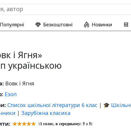
Популярні
Безкоштовні
Новинки
вк і Ягня»
п українською
а:
Вовк і Ягня
р:
Езоп
ри:
Список шкільної літератури 6 клас
|
🎓 Шкільн
учники
|
Зарубіжна класика
ити:
(
1
голос, в середньому:
5
з 5)