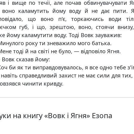
яв і вище по течії, але почав обвинувачувати Я
 воно каламутить йому воду й не дає пити. Я
дповідало, що воно п'є, торкаючись води тіл
єчком губ, і що, зрештою, воно, стоячи внизу
е йому каламутити воду. Тоді Вовк зауважив:
инулого року ти зневажило мого батька.
ене тоді й на світі не було, — відповіло Ягня.
 Вовк сказав йому:
оч би як ти виправдовувалось, я все одно тебе з'ї
 навіть справедливий захист не має сили для тих,
овзявся чинити кривду.
уки на книгу «Вовк і Ягня» Езопа