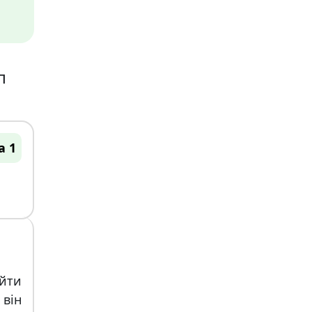
п
а 1
айти
 він