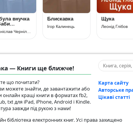
була внучка
Блискавка
Щука
баби
Ігор Калинець
Леонід Глібов
ревички…
Станіслав Чернілевський
ка — Книги ще ближче!
те що почитати?
Карта сайту
 ви можете знайти, де завантажити або
Авторське пр
и онлайн кращі книги в форматах fb2,
Цікаві статті
pub, txt для iPad, iPhone, Android і Kindle.
атура завжди під рукою з нами!
н бібліотека електронних книг. Усі права захищено