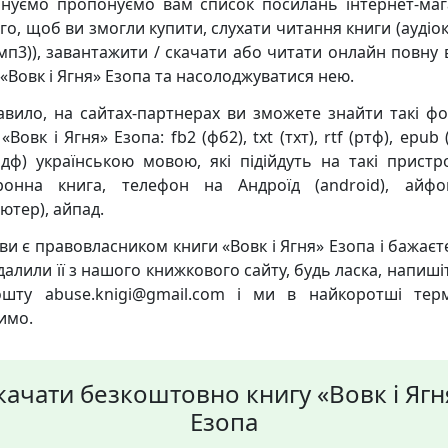
нуємо пропонуємо вам список посилань інтернет-маг
го, щоб ви змогли купити, слухати читання книги (аудіо
мп3)), завантажити / скачати або читати онлайн повну 
 «Вовк і Ягня» Езопа та насолоджуватися нею.
авило, на сайтах-партнерах ви зможете знайти такі ф
«Вовк і Ягня» Езопа: fb2 (фб2), txt (тхт), rtf (ртф), epub 
пдф) українською мовою, які підійдуть на такі пристро
ронна книга, телефон на Андроїд (android), айф
ютер), айпад.
ви є правовласником книги «Вовк і Ягня» Езопа і бажаєт
далили її з нашого книжкового сайту, будь ласка, напиші
шту abuse.knigi@gmail.com і ми в найкоротші терм
имо.
качати безкоштовно книгу «Вовк і Ягн
Езопа