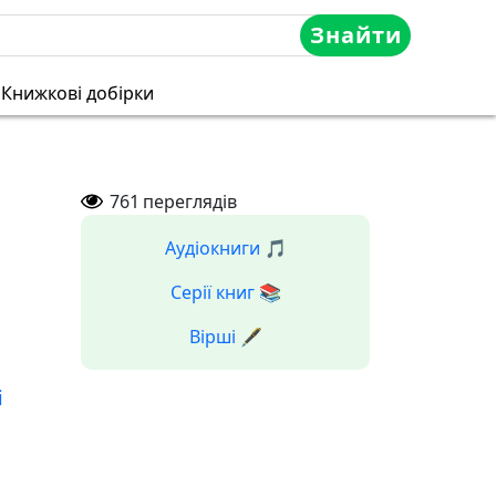
Знайти
Книжкові добірки
761
переглядів
Аудіокниги 🎵
Серії книг 📚
Вірші 🖋️
і