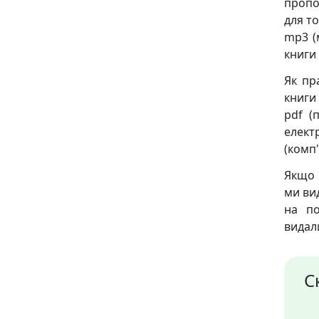
пропо
для то
mp3 (
книги
Як пр
книги 
pdf (
елект
(комп'
Якщо 
ми ви
на по
видал
С