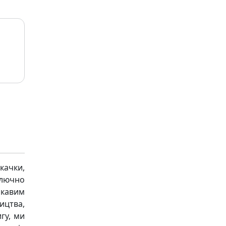
качки,
ключно
ікавим
ицтва,
гу, ми