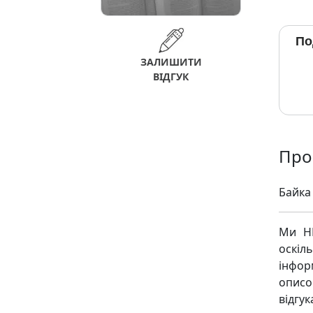
По
ЗАЛИШИТИ
ВІДГУК
Про 
Байка
Ми НЕ
оскіл
інфор
описо
відгу