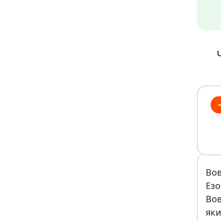
-
Вов
Езо
Вов
яки