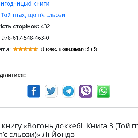
ригодницькі книги
:
Той птах, що п’є сльози
ість сторінок:
432
:
978-617-548-463-0
ити:
(
1
голос, в середньому:
5
з 5)
ділитися:
книгу «Вогонь доккебі. Книга 3 (Той п
’є сльози)» Лі Йондо