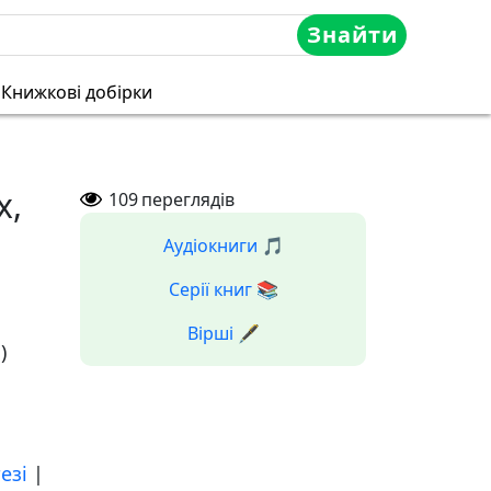
Знайти
Книжкові добірки
х,
109
переглядів
Аудіокниги 🎵
Серії книг 📚
Вірші 🖋️
)
тезі
|