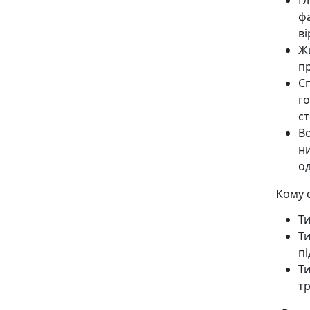
Г
фа
ві
Жи
пр
С
г
ст
В
н
од
Кому 
Ти
Т
пі
Т
тр