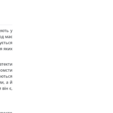
ують у
род має
ується
ля яких
втекти
помсти
аються
и, а й
він є,