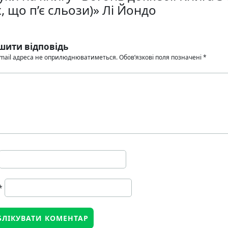
, що п’є сльози)» Лі Йондо
шити відповідь
mail адреса не оприлюднюватиметься.
Обов’язкові поля позначені
*
*