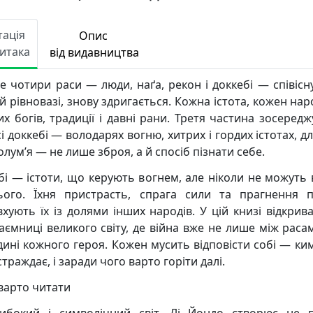
тація
Опис
Читака
від видавництва
 де чотири раси — люди, наґа, рекон і доккебі — співісн
й рівновазі, знову здригається. Кожна істота, кожен на
их богів, традиції і давні рани. Третя частина зосередж
і доккебі — володарях вогню, хитрих і гордих істотах, д
лум’я — не лише зброя, а й спосіб пізнати себе.
бі — істоти, що керують вогнем, але ніколи не можуть 
ього. Їхня пристрасть, спрага сили та прагнення 
вхують їх із долями інших народів. У цій книзі відкрив
таємниці великого світу, де війна вже не лише між расам
дині кожного героя. Кожен мусить відповісти собі — ким 
траждає, і заради чого варто горіти далі.
варто читати