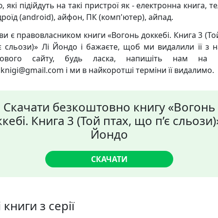
 які підійдуть на такі пристрої як - електронна книга, 
роїд (android), айфон, ПК (комп'ютер), айпад.
ви є правовласником книги «Вогонь доккебі. Книга 3 (Той
є сльози)» Лі Йондо і бажаєте, щоб ми видалили її з 
кового сайту, будь ласка, напишіть нам на 
knigi@gmail.com і ми в найкоротші терміни її видалимо.
Скачати безкоштовно книгу «Вогонь
кебі. Книга 3 (Той птах, що п’є сльози)
Йондо
СКАЧАТИ
 книги з серії