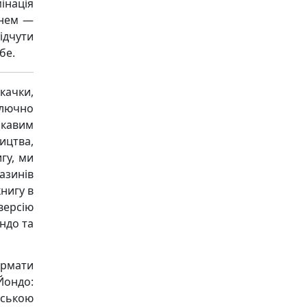
інація
гнем —
ідчути
бе.
качки,
ключно
ікавим
ицтва,
гу, ми
азинів
книгу в
версію
ондо та
ормати
 Йондо:
їнською