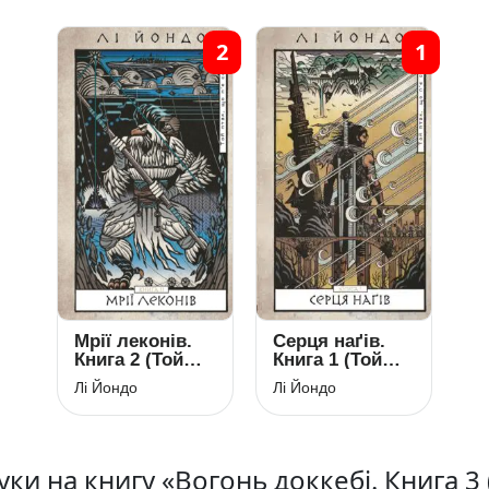
2
1
Мрії леконів.
Серця наґів.
Книга 2 (Той
Книга 1 (Той
птах, що п’є
птах, що п’є
Лі Йондо
Лі Йондо
сльози)
сльози)
уки на книгу «Вогонь доккебі. Книга 3 