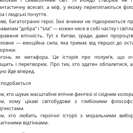
либокий і символічний світ. Лі Йондо створює не 
нтастичну всесвіт, а міф, у якому переплітаються філо
ра і людські почуття.
ві, багатогранні герої. Їхні вчинки не підкорюються п
авилам “добра” і “зла” — кожен несе в собі частку і світла, 
правжня епічність. Тут є битви, зради, давні пророцтв
оловне — емоційна сила, яка тримає від першої до ост
орінки.
огонь як метафора. Це історія про полум’я, що о
ищить і перетворює. Про тих, хто здатен обпалитися, а
но йде вперед.
сподобається
м, хто шукає масштабне епічне фентезі зі східним колор
им, кому цікаві світобудови з глибокими філософ
дтекстами.
им, хто любить героїчні історії з моральними вибо
агічними відтінками.