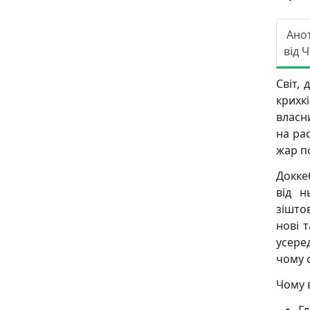
Ано
від 
Світ,
крихкі
власн
на рас
жар по
Докке
від н
зішто
нові 
усере
чому с
Чому 