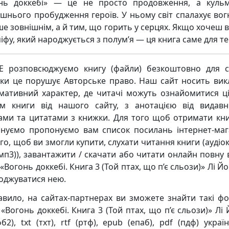
нь доккебі» — це не просто продовження, а кульм
ішнього пробудження героїв. У ньому світ спалахує во
ше зовнішнім, а й тим, що горить у серцях. Якщо хочеш в
іфу, який народжується з полум’я — ця книга саме для те
 розповсюджуємо книгу (файли) безкоштовно для с
ьки це порушує Авторське право. Наш сайт носить ви
мативний характер, де читачі можуть ознайомитися ц
м книги від нашого сайту, з анотацією від видавн
ками та цитатами з книжки. Для того щоб отримати кни
нуємо пропонуємо вам список посилань інтернет-маг
го, щоб ви змогли купити, слухати читання книги (аудіо
мп3)), завантажити / скачати або читати онлайн повну 
«Вогонь доккебі. Книга 3 (Той птах, що п’є сльози)» Лі Й
оджуватися нею.
авило, на сайтах-партнерах ви зможете знайти такі ф
«Вогонь доккебі. Книга 3 (Той птах, що п’є сльози)» Лі
б2), txt (тхт), rtf (ртф), epub (епаб), pdf (пдф) укра