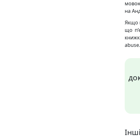
мовою,
на Анд
Якщо 
що п’
книж
abuse.
док
Інші