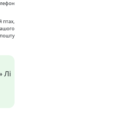
телефон
 птах,
нашого
пошту
» Лі