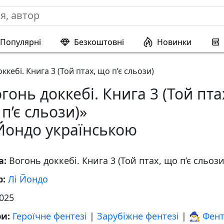
Популярні
Безкоштовні
Новинки
ккебі. Книга 3 (Той птах, що п’є сльози)
гонь доккебі. Книга 3 (Той пта
п’є сльози)»
Йондо українською
а:
Вогонь доккебі. Книга 3 (Той птах, що п’є сльози
р:
Лі Йондо
025
ри:
Героїчне фентезі
|
Зарубіжне фентезі
|
🧙‍♂️ Фен