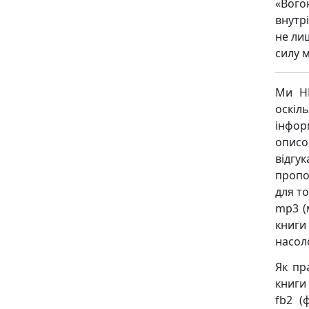
«Вого
внутр
не ли
силу м
Ми НЕ
оскіл
інфор
описо
відгу
пропо
для то
mp3 (
книги 
насол
Як пр
книги 
fb2 (ф