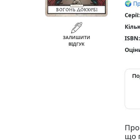
🌍 П
Серії
Кільк
ЗАЛИШИТИ
ISBN
ВІДГУК
Оцін
По
Про 
що п