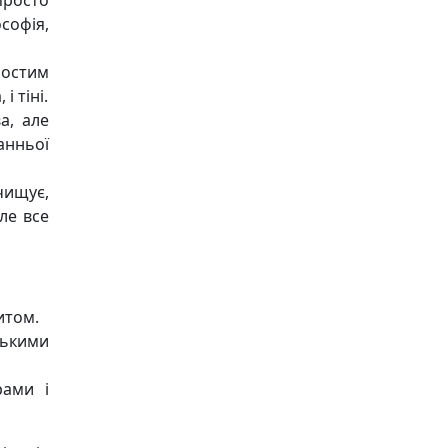
просто
софія,
ростим
і тіні.
а, але
анньої
чищує,
ле все
итом.
ськими
рами і