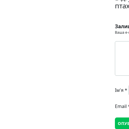
птах
Зали
Ваша e-
Ім'я
*
Email