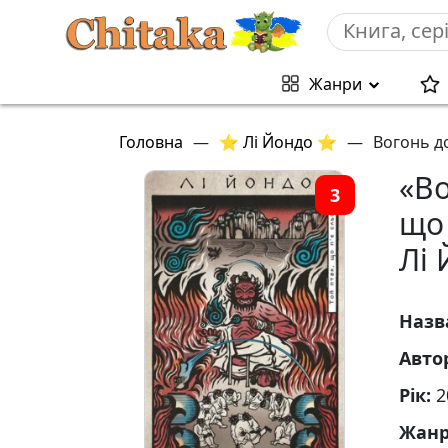
Жанри
Головна
—
⭐ Лі Йондо ⭐
—
Вогонь до
«Во
3
що 
Лі 
Назв
Авто
Рік:
2
Жан