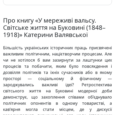
Про книгу «У мереживі вальсу.
Світське життя на Буковині (1848–
1918)» Катерини Валявської
Більшість українських історичних праць присвячені
важливим політичним, націєтворчим процесам. Але
чи не хотілося б вам зазирнути за лаштунки цих
процесів та побачити, яким було повсякдення і
дозвілля політиків та їхніх сучасників або в якому
просторі — соціальному й фізичному —
зароджувались важливі ідеї? Ретроспектива
світського життя на Буковині модерної доби
демонструє, що захоплення співами об’єднувало
політичних опонентів в одному товаристві, а
кав’ярня могла стати місцем, де у дискусії