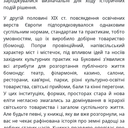
зароджувалися визначальні для ходу історичних
подій рішення.
У другій половині ХІХ ст. повсякдення освічених
верств Європи підпорядковувалося однаковим
суспільним нормам, стандартам та практикам, тобто
умовностям, що їх виробило добірне товариство
(бомонд). Попри провінційний, напівсільський
характер міст і містечок, під впливом ідей та носіїв
західних культурних практик на Буковині з’явилися
всі атрибути для розгортання публічного життя
бомонду: театр, філармонія, казино, салони,
ресторани, кав’ярні, парки, різні культурно-освітні
товариства, світські прийоми, бали та кінні перегони.
У цих інституціях, формах, просторах стара й нова
еліти негласно змагались за домінування в ієрархії
світського товариства і загалом суспільного життя.
Але будьте певні, у книжці, яку ви вже розгорнули, на
вас не чекає рафінована історія про земні радощі за
добрих старих часів. Книжка правдиво оповідає про