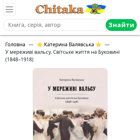
Знайти
Головна
—
⭐ Катерина Валявська ⭐
—
У мереживі вальсу. Світське життя на Буковині
(1848–1918)