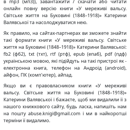
в mp3 (мп3)), завантажити / скачати або читати
онлайн повну версію книги «У мереживі вальсу.
Світське життя на Буковині (1848–1918)» Катерини
Валявської та насолоджуватися нею.
Як правило, на сайтах-партнерах ви зможете знайти
такі формати книги «У мереживі вальсу. Світське
життя на Буковині (1848–1918)» Катерини Валявської:
fb2 (фб2), txt (тхт), rtf (ртф), epub (епаб), pdf (пдф)
українською мовою, які підійдуть на такі пристрої як -
електронна книга, телефон на Андроїд (android),
айфон, ПК (комп'ютер), айпад.
Якщо ви є правовласником книги «У мереживі
вальсу. Світське життя на Буковині (1848–1918)»
Катерини Валявської і бажаєте, щоб ми видалили її з
нашого книжкового сайту, будь ласка, напишіть нам
на пошту abuse.knigi@gmail.com і ми в найкоротші
терміни її видалимо.