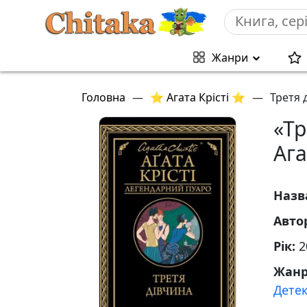
Жанри
Головна
—
⭐ Агата Крісті ⭐
—
Третя 
«Тр
Ага
Назв
Авто
Рік:
2
Жан
Дете