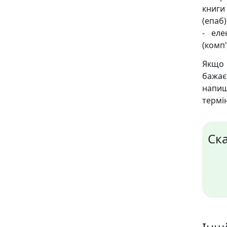
книги 
(епаб)
- еле
(комп'
Якщо 
бажає
напиш
термін
Ск