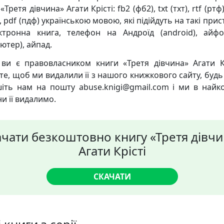
«Третя дівчина» Агати Крісті: fb2 (фб2), txt (тхт), rtf (ртф
, pdf (пдф) українською мовою, які підійдуть на такі прис
ктронна книга, телефон на Андроїд (android), айф
ютер), айпад.
ви є правовласником книги «Третя дівчина» Агати Кр
те, щоб ми видалили її з нашого книжкового сайту, будь 
іть нам на пошту abuse.knigi@gmail.com і ми в найк
и її видалимо.
ачати безкоштовно книгу «Третя дівчи
Агати Крісті
СКАЧАТИ