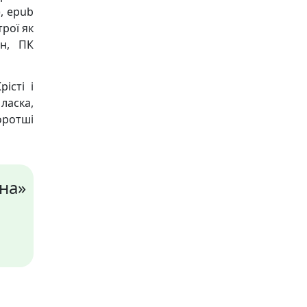
), epub
трої як
он, ПК
істі і
ласка,
оротші
на»