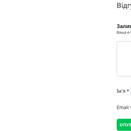
Відг
Зали
Ваша e-
Ім'я
*
Email