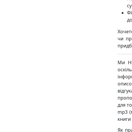
су
Фі
до
Хочет
чи пр
придб
Ми НЕ
оскіл
інфор
описо
відгу
пропо
для то
mp3 (
книги 
Як пр