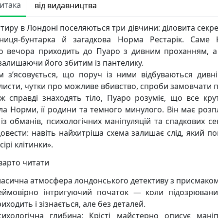
Читака
від видавництва
ртиру в Лондоні поселяються три дівчини: діловита секре
ниця-бунтарка й загадкова Норма Рестарік. Саме
о вечора приходить до Пуаро з дивним проханням, а
, залишаючи його збитим із пантелику.
м з’ясовується, що поруч із ними відбуваються дивні 
 листи, чутки про можливе вбивство, спроби замовчати п
ж справді знаходять тіло, Пуаро розуміє, що все кру
ла Норми, її родини та темного минулого. Він має розп
 із обманів, психологічних маніпуляцій та спадкових сек
овести: навіть найхитріша схема залишає слід, який по
сірі клітинки».
варто читати
ласична атмосфера лондонського детективу з присмаком 
еймовірно інтригуючий початок — коли підозрюван
иходить і зізнається, але без деталей.
сихологічна глибина: Крісті майстерно описує маніпу