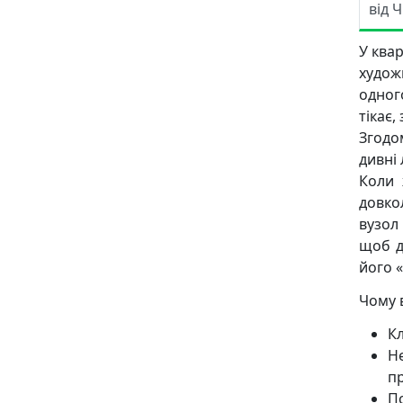
від 
У ква
худож
одног
тікає
Згодо
дивні
Коли 
довко
вузол
щоб д
його «
Чому 
К
Н
пр
П