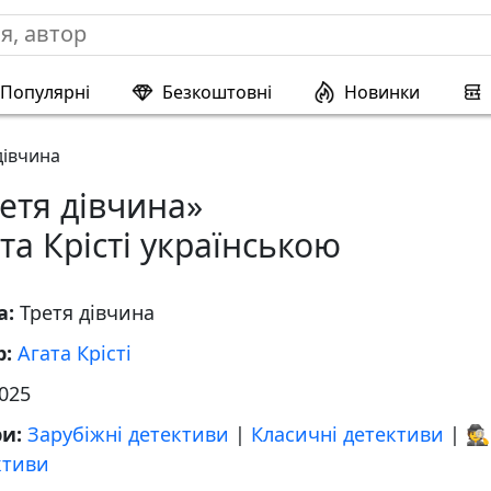
Популярні
Безкоштовні
Новинки
дівчина
етя дівчина»
та Крісті українською
а:
Третя дівчина
р:
Агата Крісті
025
ри:
Зарубіжні детективи
|
Класичні детективи
|
🕵
ктиви