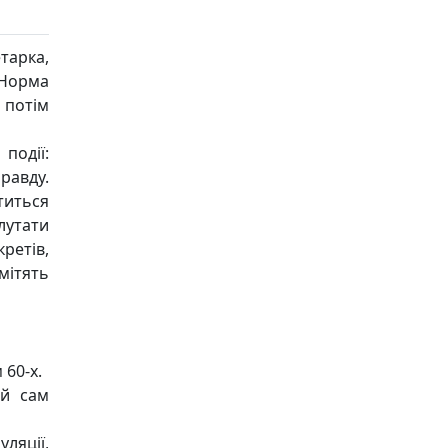
тарка,
 Норма
 потім
події:
равду.
титься
лутати
ретів,
мітять
60-х.
ий сам
ляції,