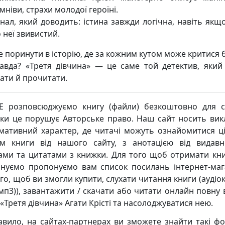
мніви, страхи молодої героїні.
нал, який доводить: істина завжди логічна, навіть якщ
 неї звивистий.
е поринути в історію, де за кожним кутом може критися 
авда? «Третя дівчина» — це саме той детектив, який
ати й прочитати.
 розповсюджуємо книгу (файли) безкоштовно для с
ьки це порушує Авторське право. Наш сайт носить ви
мативний характер, де читачі можуть ознайомитися ц
м книги від нашого сайту, з анотацією від видавн
ками та цитатами з книжки. Для того щоб отримати кни
нуємо пропонуємо вам список посилань інтернет-маг
го, щоб ви змогли купити, слухати читання книги (аудіо
мп3)), завантажити / скачати або читати онлайн повну 
«Третя дівчина» Агати Крісті та насолоджуватися нею.
авило, на сайтах-партнерах ви зможете знайти такі ф