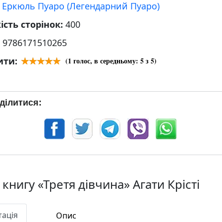
:
Еркюль Пуаро (Легендарний Пуаро)
ість сторінок:
400
:
9786171510265
ити:
(
1
голос, в середньому:
5
з 5)
ділитися:
книгу «Третя дівчина» Агати Крісті
тація
Опис