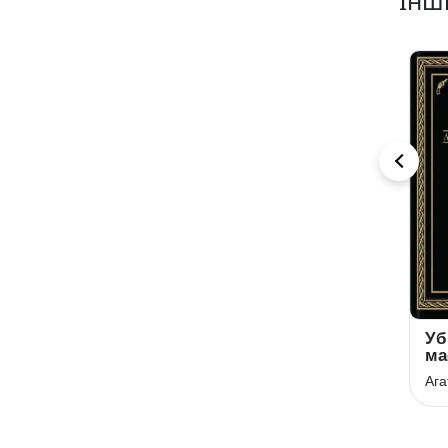
Інші
Смерть на Нілі
Пуаро веде
Уб
слідство
ма
Агата Крісті
Агата Крісті
Ага