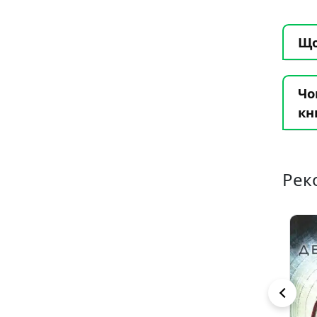
Що
Чо
кн
Рек