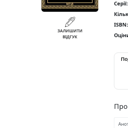
Серії
Кільк
ISBN
ЗАЛИШИТИ
Оцін
ВІДГУК
По
Про 
Ано