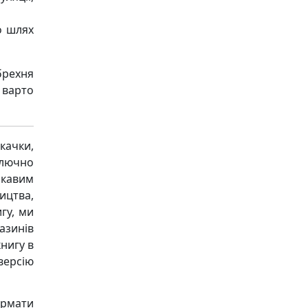
о шлях
брехня
 варто
качки,
ключно
ікавим
ицтва,
гу, ми
азинів
книгу в
версію
ормати