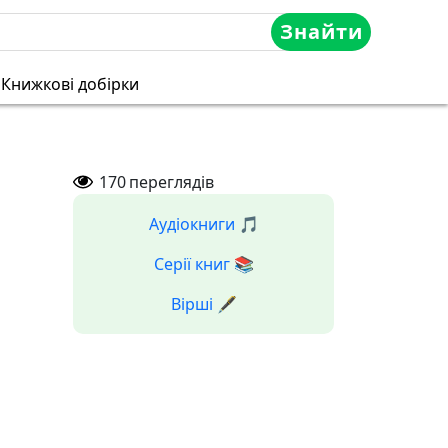
Знайти
Книжкові добірки
170
переглядів
Аудіокниги 🎵
Серії книг 📚
Вірші 🖋️