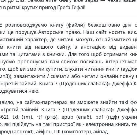
ися до сліз. Замовляйте книгу вже зараз — нехай ваше
я в ритмі крутих пригод Ґреґа Гефлі!
 розповсюджуємо книгу (файли) безкоштовно для с
ьки це порушує Авторське право. Наш сайт носить ви
мативний характер, де читачі можуть ознайомитися ц
м книги від нашого сайту, з анотацією від видавн
ками та цитатами з книжки. Для того щоб отримати кни
нуємо пропонуємо вам список посилань інтернет-маг
го, щоб ви змогли купити, слухати читання книги (аудіо
мп3)), завантажити / скачати або читати онлайн повну 
 «Третій зайвий. Книга 7 (Щоденник слабака)» Джеффа Кі
оджуватися нею.
авило, на сайтах-партнерах ви зможете знайти такі ф
 «Третій зайвий. Книга 7 (Щоденник слабака)» Джеффа 
б2), txt (тхт), rtf (ртф), epub (епаб), pdf (пдф) укра
 які підійдуть на такі пристрої як - електронна книга, 
роїд (android), айфон, ПК (комп'ютер), айпад.