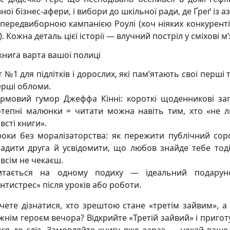
ної бізнес-афери, і вибори до шкільної ради, де Ґреґ із 
 передвиборною кампанією Роулі (хоч ніяких конкурентів
. Кожна деталь цієї історії — влучний постріл у сміхові м’
книга варта вашої полиці
т №1 для підлітків і дорослих, які пам’ятають свої перші 
ерші обломи.
ірмовий гумор Джеффа Кінні: короткі щоденникові за
отепні малюнки = читати можна навіть тим, хто «не 
всті книги».
роки без моралізаторства: як пережити публічний сор
радити друга й усвідомити, що любов знайде тебе тоді
всім не чекаєш.
итається на одному подиху — ідеальний подарун
нтистрес» після уроків або роботи.
чете дізнатися, хто зрештою стане «третім зайвим», а
жнім героєм вечора? Відкрийте «Третій зайвий» і пригот