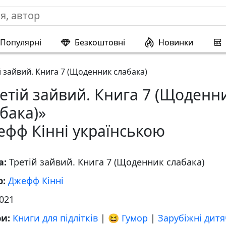
Популярні
Безкоштовні
Новинки
й зайвий. Книга 7 (Щоденник слабака)
етій зайвий. Книга 7 (Щоденн
бака)»
ефф Кінні українською
а:
Третій зайвий. Книга 7 (Щоденник слабака)
р:
Джефф Кінні
021
ри:
Книги для підлітків
|
😆 Гумор
|
Зарубіжні дитя