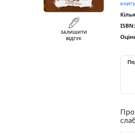
книг
Кільк
ISBN
ЗАЛИШИТИ
Оцін
ВІДГУК
По
Про
сла