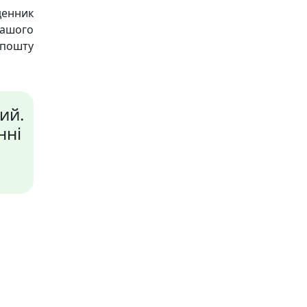
денник
нашого
пошту
ий.
нні