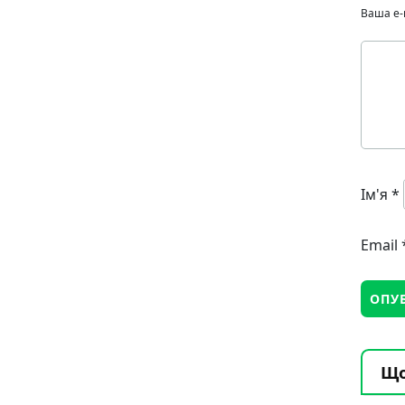
Ваша e-
Ім'я
*
Email
Що