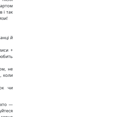
азартом
 і так
язи!
танці й
писи +
любить
ом, не
, коли
ок чи
 хто —
уйтеся