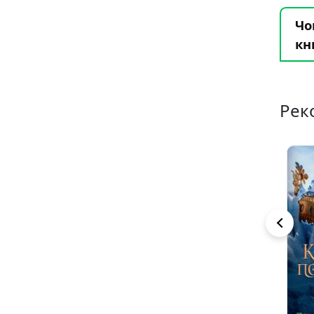
Чо
кн
Рек