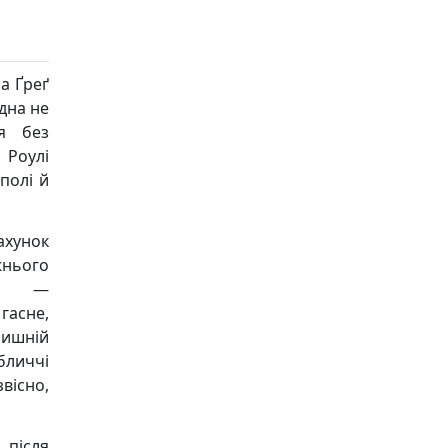
а Ґреґ
одна не
ся без
 Роулі
полі й
ахунок
жнього
ри —
гасне,
олишній
бличчі
вісно,
 після