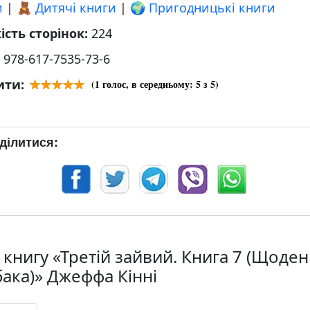
и
|
🧸 Дитячі книги
|
🌍 Пригодницькі книги
ість сторінок:
224
:
978-617-7535-73-6
ити:
(
1
голос, в середньому:
5
з 5)
ділитися:
 книгу «Третій зайвий. Книга 7 (Щоде
бака)» Джеффа Кінні