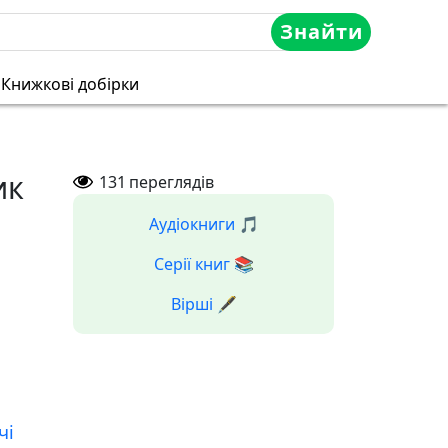
Знайти
Книжкові добірки
ик
131
переглядів
Аудіокниги 🎵
Серії книг 📚
Вірші 🖋️
чі