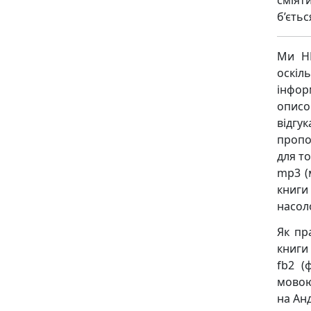
сміят
б’єтьс
Ми НЕ
оскіл
інфор
описо
відгу
пропо
для то
mp3 (
книги
насол
Як пр
книги
fb2 (ф
мовою,
на Анд