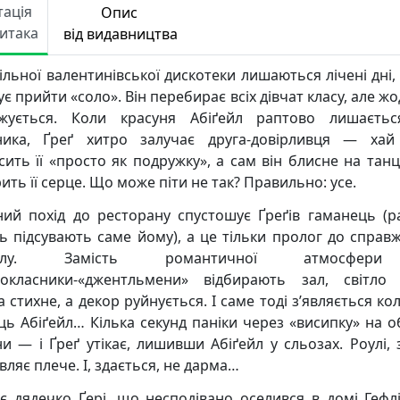
тація
Опис
Читака
від видавництва
ільної валентинівської дискотеки лишаються лічені дні, 
є прийти «соло». Він перебирає всіх дівчат класу, але ж
жується. Коли красуня Абіґейл раптово лишаєть
ника, Ґреґ хитро залучає друга-довірливця — хай
сить її «просто як подружку», а сам він блисне на танц
ить її серце. Що може піти не так? Правильно: усе.
ний похід до ресторану спустошує Ґреґів гаманець (р
ь підсувають саме йому), а це тільки пролог до справ
валу. Замість романтичної атмосфе
окласники-«джентльмени» відбирають зал, світло 
 стихне, а декор руйнується. І саме тоді з’являється к
ць Абіґейл… Кілька секунд паніки через «висипку» на о
ни — і Ґреґ утікає, лишивши Абіґейл у сльозах. Роулі, з
вляє плече. І, здається, не дарма…
є дядечко Ґері, що несподівано оселився в домі Гефлі