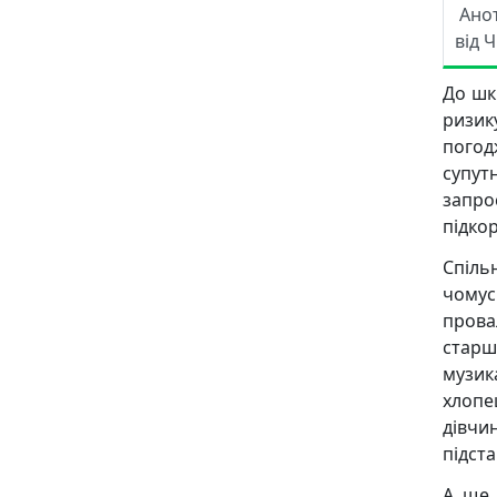
Ано
від 
До шк
ризику
погод
супут
запро
підкор
Спіль
чомус
про
старш
музика
хлопе
дівчи
підста
А ще 