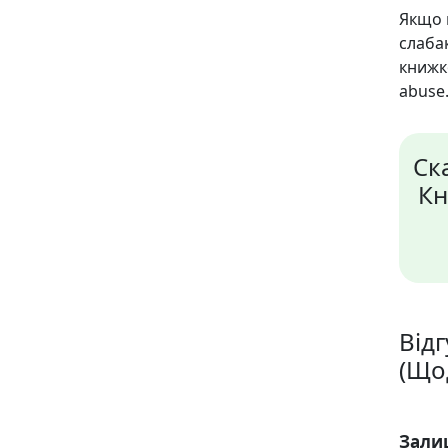
Якщо 
слаба
книж
abuse.
Ск
Кн
Відг
(Що
Зали