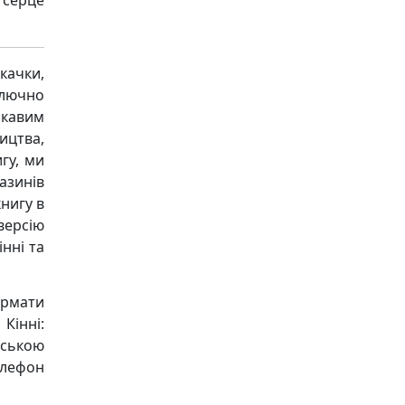
 серце
качки,
ключно
ікавим
ицтва,
гу, ми
азинів
книгу в
версію
нні та
ормати
Кінні:
їнською
телефон