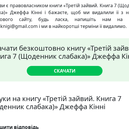
ви є правовласником книги «Третій зайвий. Книга 7 (Що
ка)» Джеффа Кінні і бажаєте, щоб ми видалили її з 
кового сайту, будь ласка, напишіть нам на 
knigi@gmail.com і ми в найкоротші терміни її видалимо.
ачати безкоштовно книгу «Третій зайв
ига 7 (Щоденник слабака)» Джеффа Кі
СКАЧАТИ
уки на книгу «Третій зайвий. Книга 7
денник слабака)» Джеффа Кінні
шити відповідь