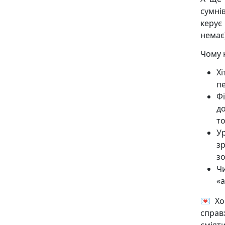
сумнів
керує
немає)
Чому 
Хі
п
Ф
д
то
У
з
зо
Ч
«а
💌 Хо
справ