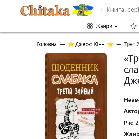
Жанри
Головна
—
⭐ Джефф Кінні ⭐
—
Треті
«Тр
сла
Дж
Назв
Авто
Рік:
2
Жан