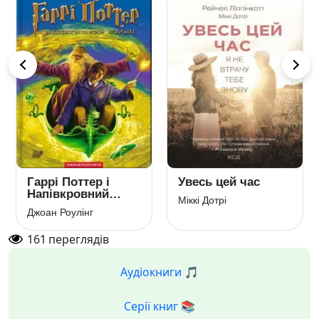
Гаррі Поттер і
Увесь цей час
Напівкровний
Міккі Дотрі
Принц
Джоан Роулінг
161
переглядів
Аудіокниги 🎵
Серії книг 📚