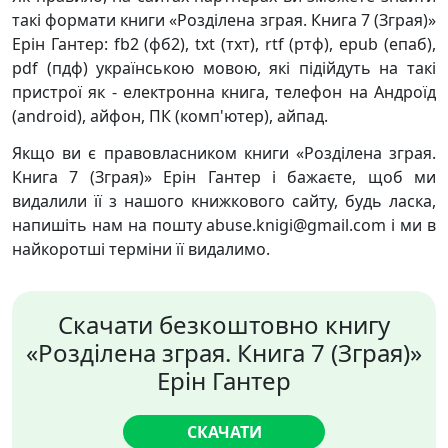
такі формати книги «Розділена зграя. Книга 7 (Зграя)»
Ерін Гантер: fb2 (фб2), txt (тхт), rtf (ртф), epub (епаб),
pdf (пдф) українською мовою, які підійдуть на такі
пристрої як - електронна книга, телефон на Андроїд
(android), айфон, ПК (комп'ютер), айпад.
Якщо ви є правовласником книги «Розділена зграя.
Книга 7 (Зграя)» Ерін Гантер і бажаєте, щоб ми
видалили її з нашого книжкового сайту, будь ласка,
напишіть нам на пошту abuse.knigi@gmail.com і ми в
найкоротші терміни її видалимо.
Скачати безкоштовно книгу
«Розділена зграя. Книга 7 (Зграя)»
Ерін Гантер
СКАЧАТИ