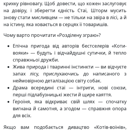
крихку рівновагу. Щоб довести, що кожен заслуговує
на довіру, і зберегти єдність Стаї, Шторм мусить
знову стати мисливцем — не тільки на звіра в лісі, а й
на істину, яка ховається в серцях її товаришів.
Чому варто прочитати «Розділену зграю»?
Епічна пригода від авторів бестселерів «Коти-
вояки» — будуть і відчайдушні сутички, й тепло
справжньої дружби.
Жива природа і тваринні інстинкти — ви відчуєте
запах лісу, прислухаючись до написаного з
неймовірною деталізацією світу собак.
Драма всередині стаї — інтриги, нові союзи,
перші підлабузницькі жести й щире каяття.
Героїня, яка відкриває свій шлях — спочатку
вигнана й самотня, а згодом — справжня опора
для всіх.
Якщо вам подобається дивацтво «Котів-воїнів»,