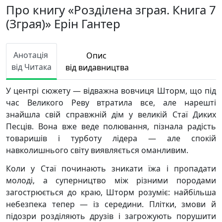
Про книгу «Розділена зграя. Книга 7
(Зграя)» Ерін Гантер
Анотація
Опис
від Читака
від видавництва
У центрі сюжету — відважна вовчиця Шторм, що під
час Великого Реву втратила все, але нарешті
знайшла свій справжній дім у великій Стаї Диких
Песців. Вона вже веде полювання, пізнала радість
товаришів і турботу лідера — але спокій
навколишнього світу виявляється оманливим.
Коли у Стаї починають зникати їжа і пропадати
молоді, а суперництво між різними породами
загострюється до краю, Шторм розуміє: найбільша
небезпека тепер — із середини. Плітки, змови й
підозри розділяють друзів і загрожують порушити