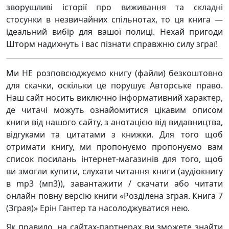
зворушливі історії про виживання та складні
стосунки в незвичайних спільнотах, то ця книга —
ідеальний вибір для вашої полиці. Нехай пригоди
Шторм надихнуть і вас пізнати справжню силу зграї!
Ми НЕ розповсюджуємо книгу (файли) безкоштовно
для скачки, оскільки це порушує Авторське право.
Наш сайт носить виключно інформативний характер,
де читачі можуть ознайомитися цікавим описом
книги від нашого сайту, з анотацією від видавництва,
відгуками та цитатами з книжки. Для того щоб
отримати книгу, ми пропонуємо пропонуємо вам
список посилань інтернет-магазинів для того, щоб
ви змогли купити, слухати читання книги (аудіокнигу
в mp3 (мп3)), завантажити / скачати або читати
онлайн повну версію книги «Розділена зграя. Книга 7
(Зграя)» Ерін Гантер та насолоджуватися нею.
Як правило, на сайтах-партнерах ви зможете знайти