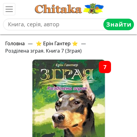
Знайти
Головна
—
⭐ Ерін Гантер ⭐
—
Розділена зграя. Книга 7 (Зграя)
7