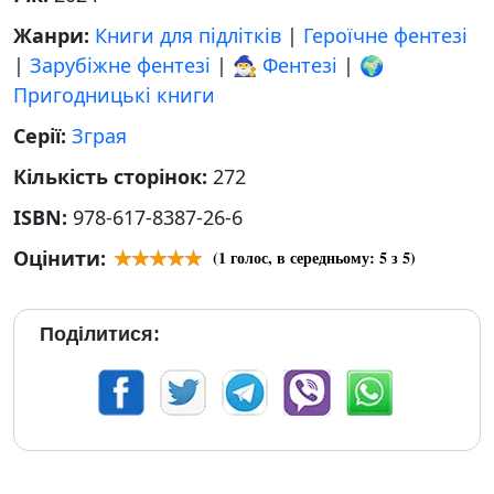
Жанри:
Книги для підлітків
|
Героїчне фентезі
|
Зарубіжне фентезі
|
🧙‍♂️ Фентезі
|
🌍
Пригодницькі книги
Серії:
Зграя
Кількість сторінок:
272
ISBN:
978-617-8387-26-6
Оцінити:
(
1
голос, в середньому:
5
з 5)
Поділитися: