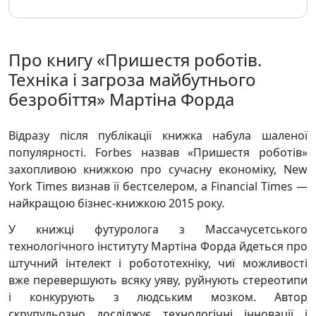
Про книгу «Пришестя роботів.
Техніка і загроза майбутнього
безробіття» Мартіна Форда
Відразу після публікації книжка набула шаленої
популярності. Forbes назвав «Пришестя роботів»
захопливою книжкою про сучасну економіку, New
York Times визнав її бестселером, а Financial Times —
найкращою бізнес-книжкою 2015 року.
У книжці футуролога з Массачусетського
технологічного інституту Мартіна Форда йдеться про
штучний інтелект і робототехніку, чиї можливості
вже перевершують всяку уяву, руйнують стереотипи
і конкурують з людським мозком. Автор
скрупульозно досліджує технологічні інновації і