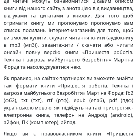
де читачі можуть ознайомитися цікавим описом
книги від нашого сайту, з анотацією від видавництва,
відгуками та цитатами з книжки. Для того щоб
отримати книгу, ми пропонуємо пропонуємо вам
список посилань інтернет-магазинів для того, щоб
ви змогли купити, слухати читання книги (аудіокнигу
в mp3 (мп3)), завантажити / скачати або читати
онлайн повну версію книги «Пришестя роботів.
Техніка і загроза майбутнього безробіття» Мартіна
Форда та насолоджуватися нею.
Як правило, на сайтах-партнерах ви зможете знайти
такі формати книги «Пришестя роботів. Техніка і
загроза майбутнього безробіття» Мартіна Форда: fb2
(фб2), txt (тхт), rtf (ртф), epub (епаб), pdf (пдф)
українською мовою, які підійдуть на такі пристрої як -
електронна книга, телефон на Андроїд (android),
айфон, ПК (комп'ютер), айпад.
Якщо ви є правовласником книги «Пришестя