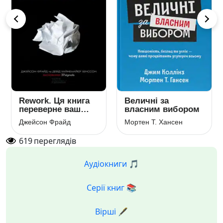
Rework. Ця книга
Величні за
переверне ваш
власним вибором
погляд на бізнес
Джейсон Фрайд
Мортен Т. Хансен
619
переглядів
Аудіокниги 🎵
Серії книг 📚
Вірші 🖋️