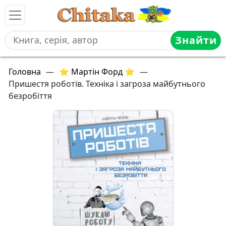
Знайти
Головна
—
⭐ Мартін Форд ⭐
—
Пришестя роботів. Техніка і загроза майбутнього
безробіття