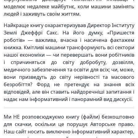
моделює недалеке майбутнє, коли машини замінять
людей і заживуть своїм життям.
Найкраще книгу охарактеризував Директор Інституту
Землі Джеффрі Сакс. На його думку, «Пришестя
роботів» — важлива, вчасна і насичена фактажем
книжка. Кмітливі машини трансформують всі сектори
нашої економіки — чи перевершать вони робітників
і спричиняться до світу добробуту, дозвілля,
медичного забезпечення та освіти для всіх; чи, може,
вони призведуть до світу нерівності та масового
безробіття? Форд не претендує на знання всіх
відповідей, але він ставить найдоречніші запитання і
надає нам інформативний і панорамний вид дискусії.
Ми НЕ розповсюджуємо книгу (файли) безкоштовно
для скачки, оскільки це порушує Авторське право.
Наш сайт носить виключно інформативний характер,