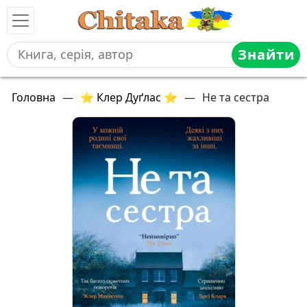
Знайти
Головна
—
⭐ Клер Дуґлас ⭐
—
Не та сестра