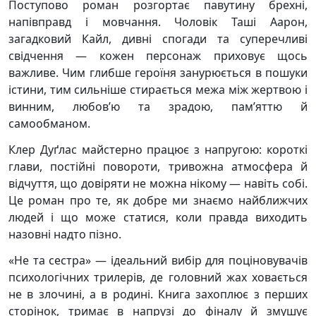
Поступово роман розгортає павутину брехні,
напівправд і мовчання. Чоловік Таші Аарон,
загадковий Кайл, дивні спогади та суперечливі
свідчення — кожен персонаж приховує щось
важливе. Чим глибше героїня занурюється в пошуки
істини, тим сильніше стирається межа між жертвою і
винним, любов’ю та зрадою, пам’яттю й
самообманом.
Клер Дуґлас майстерно працює з напругою: короткі
глави, постійні повороти, тривожна атмосфера й
відчуття, що довіряти не можна нікому — навіть собі.
Це роман про те, як добре ми знаємо найближчих
людей і що може статися, коли правда виходить
назовні надто пізно.
«Не та сестра» — ідеальний вибір для поціновувачів
психологічних трилерів, де головний жах ховається
не в злочині, а в родині. Книга захоплює з перших
сторінок, тримає в напрузі до фіналу й змушує