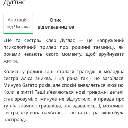
Дуґлас
Анотація
Опис
від Читака
від видавництва
«Не та сестра» Клер Дуґлас — це напружений
психологічний трилер про родинні таємниці, які
роками чекають свого моменту, щоб зруйнувати
життя.
Колись у родині Таші сталася трагедія: її молодша
сестра Аліса зникла, і ця рана так і не загоїлася.
Минуло багато років, але спокій виявляється ілюзією.
Коли в житті Таші з’являються нові тривожні деталі,
стає зрозуміло: минуле не відпустило, а правда про
ту ніч значно страшніша, ніж здавалось. І, можливо,
сестра, яку вона пам’ятає, — не та сестра, якою була
насправді.