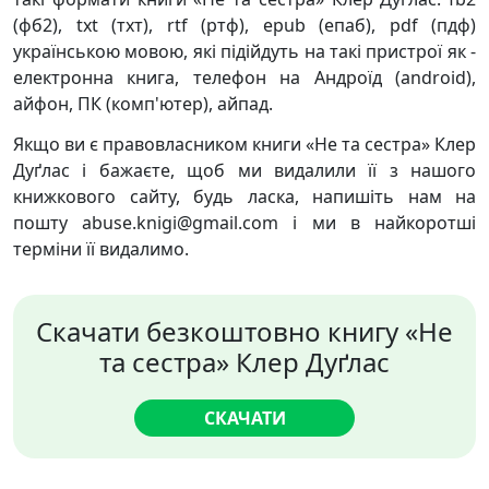
(фб2), txt (тхт), rtf (ртф), epub (епаб), pdf (пдф)
українською мовою, які підійдуть на такі пристрої як -
електронна книга, телефон на Андроїд (android),
айфон, ПК (комп'ютер), айпад.
Якщо ви є правовласником книги «Не та сестра» Клер
Дуґлас і бажаєте, щоб ми видалили її з нашого
книжкового сайту, будь ласка, напишіть нам на
пошту abuse.knigi@gmail.com і ми в найкоротші
терміни її видалимо.
Скачати безкоштовно книгу «Не
та сестра» Клер Дуґлас
СКАЧАТИ