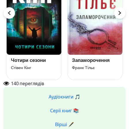
Чотири сезони
Запаморочення
Стівен Кінг
Франк Тільє
140
переглядів
Аудіокниги 🎵
Серії книг 📚
Вірші 🖋️