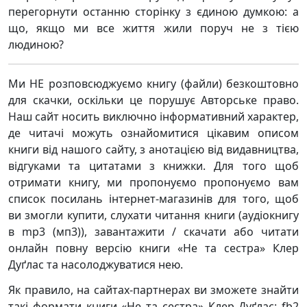
перегорнути останню сторінку з єдиною думкою: а
що, якщо ми все життя жили поруч не з тією
людиною?
Ми НЕ розповсюджуємо книгу (файли) безкоштовно
для скачки, оскільки це порушує Авторське право.
Наш сайт носить виключно інформативний характер,
де читачі можуть ознайомитися цікавим описом
книги від нашого сайту, з анотацією від видавництва,
відгуками та цитатами з книжки. Для того щоб
отримати книгу, ми пропонуємо пропонуємо вам
список посилань інтернет-магазинів для того, щоб
ви змогли купити, слухати читання книги (аудіокнигу
в mp3 (мп3)), завантажити / скачати або читати
онлайн повну версію книги «Не та сестра» Клер
Дуґлас та насолоджуватися нею.
Як правило, на сайтах-партнерах ви зможете знайти
такі формати книги «Не та сестра» Клер Дуґлас: fb2