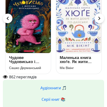
Чудове
Маленька книга
Чудовисько і
хюґе. Як жити
Погане
добре по-данськи
Сашко Дерманський
Мік Вікінг
Поганисько. Книга
3
862
переглядів
Аудіокниги 🎵
Серії книг 📚