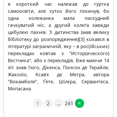
я короткий час належав до гуртка
самоосвіти, але хутко його покинув, бо
одна колежанка мала паскудний
гачкуватий ніс, а другий колєґа завжди
цибулею пахнів. З дитинства (мав велику
бібліотеку до розпорядження)[3] кохався в
літературі заграничній, яку – в рос(ійських)
перекладах ковтав з "Истор(ического)
Вєстника", або з перекладів. Вже маючи 14
літ знав Гюго, Дікенса, Понсон де Терайля,
Жаколіо, Ксав'є де Метра, автора
"Вокамболя", Ґете, Шілєра, Сервантеса,
Мопасана.
»
1
2
…
241