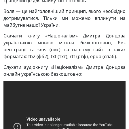
краще місце для майбутніх поколінь.
Воля — це найголовніший принцип, якого необхідно
дотримуватися. Тільки ми можемо вплинути на
майбутнє нашої України!
Скачати книгу «Націоналізм» Дмитра Донцова
українською мовою можна безкоштовно, без
реєстрації та sms (смс) на нашому сайті в таких
форматах: fb2 (фб2), txt (тхт), rtf (ртф), epub (єпаб).
Слухати аудіокнигу «Націоналізм» Дмитра Донцова
онлайн українською безкоштовно: