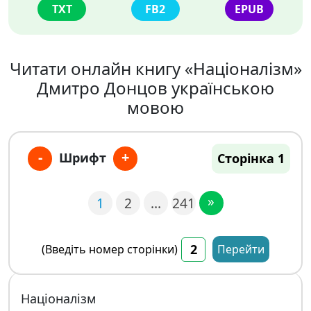
TXT
FB2
EPUB
Читати онлайн книгу «Націоналізм»
Дмитро Донцов українською
мовою
-
+
Шрифт
Сторінка 1
»
1
2
…
241
(Введіть номер сторінки)
Перейти
Націоналізм