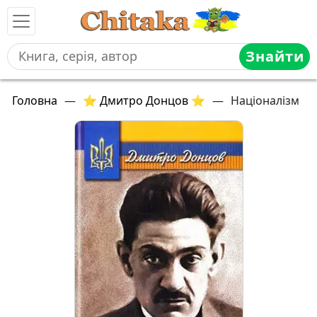
Знайти
Головна
—
⭐ Дмитро Донцов ⭐
—
Націоналізм