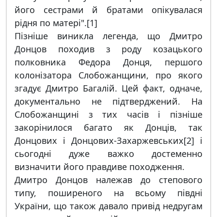
його сестрами й братами опікувалася
рідня по матері".[1]
Пізніше виникла легенда, що Дмитро
Донцов походив з роду козацького
полковника Федора Донця, першого
колонізатора Слобожанщини, про якого
згадує Дмитро Багалій. Цей факт, одначе,
документально не підтверджений. На
Слобожанщині з тих часів і пізніше
закорінилося багато як Донців, так
Донцових і Донцових-Захаржевських[2] і
сьогодні дуже важко достеменно
визначити його правдиве походження.
Дмитро Донцов належав до степового
типу, поширеного на всьому півдні
України, що також давало привід недругам