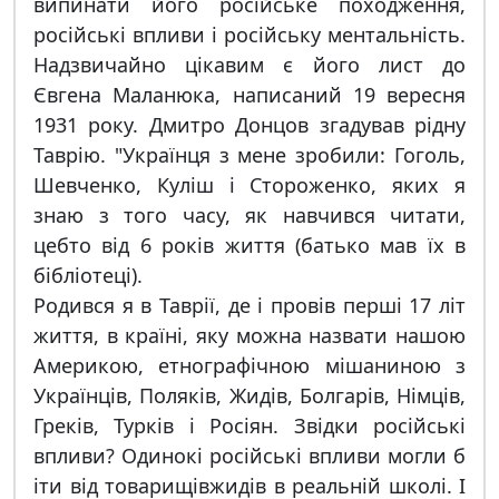
випинати його російське походження,
російські впливи і російську ментальність.
Надзвичайно цікавим є його лист до
Євгена Маланюка, написаний 19 вересня
1931 року. Дмитро Донцов згадував рідну
Таврію. "Українця з мене зробили: Гоголь,
Шевченко, Куліш і Стороженко, яких я
знаю з того часу, як навчився читати,
цебто від 6 років життя (батько мав їх в
бібліотеці).
Родився я в Таврії, де і провів перші 17 літ
життя, в країні, яку можна назвати нашою
Америкою, етнографічною мішаниною з
Українців, Поляків, Жидів, Болгарів, Німців,
Греків, Турків і Росіян. Звідки російські
впливи? Одинокі російські впливи могли б
іти від товарищівжидів в реальній школі. І