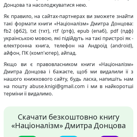
Донцова та насолоджуватися нею.
Як правило, на сайтах-партнерах ви зможете знайти
такі формати книги «Націоналізм» Дмитра Донцова:
fb2 (фб2), txt (тхт), rtf (ртф), epub (епаб), pdf (пдф)
українською мовою, які підійдуть на такі пристрої як -
електронна книга, телефон на Андроїд (android),
айфон, ПК (комп'ютер), айпад.
Якщо ви є правовласником книги «Націоналізм»
Дмитра Донцова і бажаєте, щоб ми видалили її з
нашого книжкового сайту, будь ласка, напишіть нам
на пошту abuse.knigi@gmail.com і ми в найкоротші
терміни її видалимо.
Скачати безкоштовно книгу
«Націоналізм» Дмитра Донцова