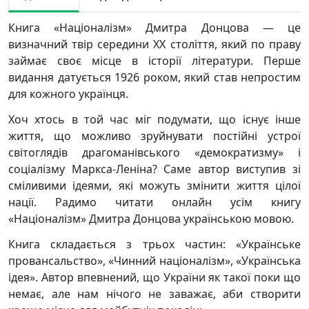
Книга «Націоналізм» Дмитра Донцова — це
визначний твір середини ХХ століття, який по праву
займає своє місце в історії літератури. Перше
видання датується 1926 роком, який став непростим
для кожного українця.
Хоч хтось в той час міг подумати, що існує інше
життя, що можливо зруйнувати постійні устрої
світоглядів драгоманівського «демократизму» і
соціалізму Маркса-Леніна? Саме автор виступив зі
сміливими ідеями, які можуть змінити життя цілої
нації. Радимо читати онлайн усім книгу
«Націоналізм» Дмитра Донцова українською мовою.
Книга складається з трьох частин: «Українське
провансальство», «Чинний націоналізм», «Українська
ідея». Автор впевнений, що України як такої поки що
немає, але нам нічого не заважає, аби створити