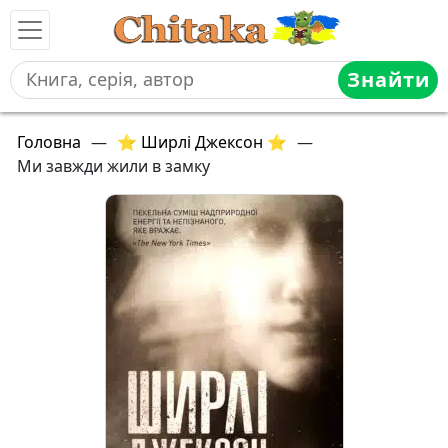
Знайти
Головна
—
⭐ Ширлі Джексон ⭐
—
Ми завжди жили в замку