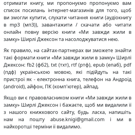
отримати книгу, ми пропонуємо пропонуємо вам
список посилань інтернет-магазинів для того, щоб
ви змогли купити, слухати читання книги (аудіокнигу
в mp3 (мп3)), завантажити / скачати або читати
онлайн повну версію книги «Ми завжди жили в
замку» Ширлі Джексон та насолоджуватися нею.
Як правило, на сайтах-партнерах ви зможете знайти
такі формати книги «Ми завжди жили в замку» Ширлі
Джексон: fb2 (фб2), txt (тхт), rtf (ртф), epub (епаб), pdf
(пдф) українською мовою, які підійдуть на такі
пристрої як - електронна книга, телефон на Андроїд
(android), айфон, ПК (комп'ютер), айпад.
Якщо ви є правовласником книги «Ми завжди жили в
замку» Ширлі Джексон і бажаєте, щоб ми видалили її
з нашого книжкового сайту, будь ласка, напишіть
нам на пошту abuse.knigi@gmail.com і ми в
найкоротші терміни її видалимо.