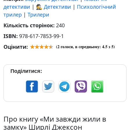
детективи
|
🕵 Детективи
|
Психологічний
трилер
|
Трилери
Кількість сторінок:
240
ISBN:
978-617-7853-99-1
Оцінити:
(
2
голоси, в середньому:
4.5
з 5)
Поділитися:
Про книгу «Ми завжди жили в
замку» Ширлі Джексон