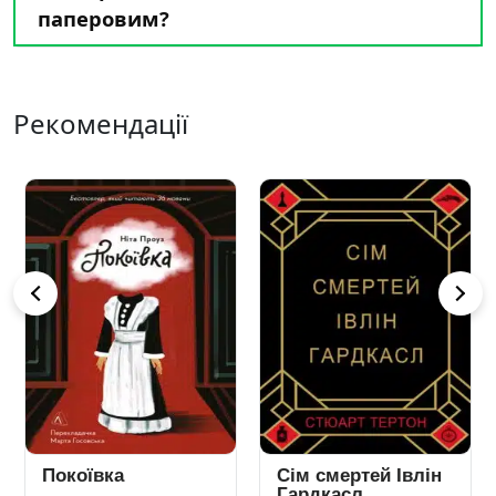
паперовим?
Рекомендації
Покоївка
Сім смертей Івлін
Гардкасл