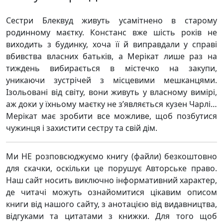
Сестри Блеквуд живуть усамітнено в старому
родинному маєтку. Констанс вже шість років не
виходить з будинку, хоча її й виправдали у справі
вбивства власних батьків, а Мерікат лише раз на
тиждень вибирається в містечко на закупи,
уникаючи зустрічей з місцевими мешканцями.
Ізольовані від світу, вони живуть у власному вимірі,
аж доки у їхньому маєтку не з’являється кузен Чарлі…
Мерікат має зробити все можливе, щоб позбутися
чужинця і захистити сестру та свій дім.
Ми НЕ розповсюджуємо книгу (файли) безкоштовно
для скачки, оскільки це порушує Авторське право.
Наш сайт носить виключно інформативний характер,
де читачі можуть ознайомитися цікавим описом
книги від нашого сайту, з анотацією від видавництва,
відгуками та цитатами з книжки. Для того щоб