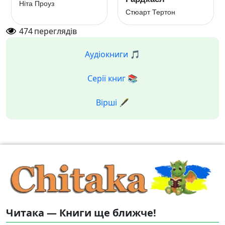
Ніта Проуз
Стюарт Тертон
474
переглядів
Аудіокниги 🎵
Серії книг 📚
Вірші 🖋️
Читака — Книги ще ближче!