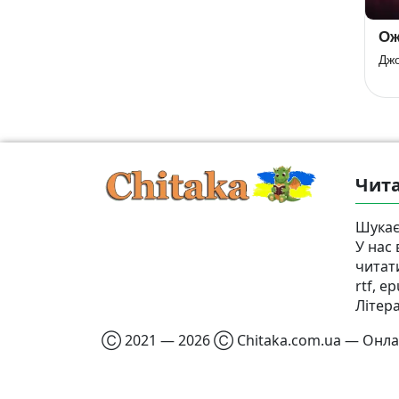
Тінь гори
Я — безодня
Ож
Грегорі Девід Робертс
Донато Каррізі
Джо
Чита
Шукає
У нас
читат
rtf, e
Літер
Ⓒ 2021 — 2026 Ⓒ Chitaka.com.ua — Онлай