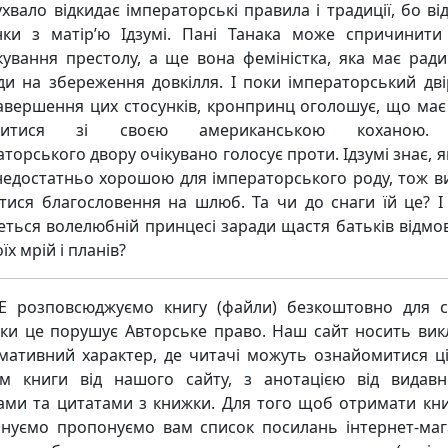
ухвало відкидає імператорські правила і традиції, бо ві
нки з матір’ю Ідзумі. Пані Танака може спричинити
кування престолу, а ще вона феміністка, яка має ради
ди на збереження довкілля. І поки імператорський дві
авершення цих стосунків, кронпринц оголошує, що має
житися зі своєю американською коханою.
торського двору очікувано голосує проти. Ідзумі знає, 
недостатньо хорошою для імператорського роду, тож в
тися благословення на шлюб. Та чи до снаги їй це? І
еться волелюбній принцесі заради щастя батьків відмо
оїх мрій і планів?
 розповсюджуємо книгу (файли) безкоштовно для с
ьки це порушує Авторське право. Наш сайт носить ви
мативний характер, де читачі можуть ознайомитися ц
м книги від нашого сайту, з анотацією від видавн
ками та цитатами з книжки. Для того щоб отримати кни
нуємо пропонуємо вам список посилань інтернет-маг