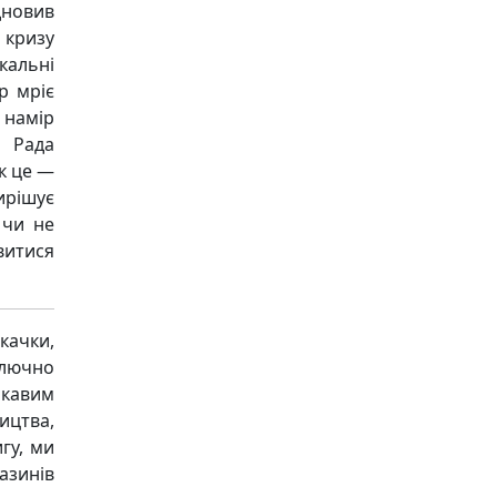
дновив
 кризу
кальні
р мріє
 намір
 Рада
як це —
ирішує
 чи не
витися
качки,
ключно
ікавим
ицтва,
гу, ми
азинів