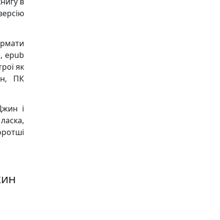
книгу в
версію
ормати
), epub
трої як
он, ПК
Джин і
ласка,
оротші
жин