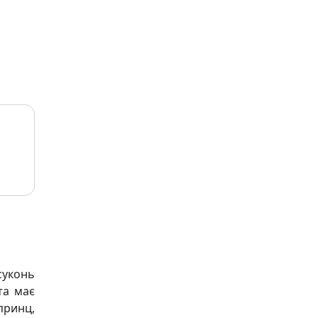
суконь
та має
принц,