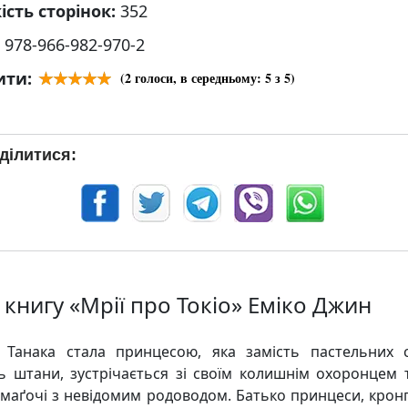
ість сторінок:
352
:
978-966-982-970-2
ити:
(
2
голоси, в середньому:
5
з 5)
ділитися:
 книгу «Мрії про Токіо» Еміко Джин
і Танака стала принцесою, яка замість пастельних 
ь штани, зустрічається зі своїм колишнім охоронцем 
амаґочі з невідомим родоводом. Батько принцеси, крон