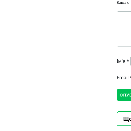
Ваша e-
Ім'я
*
Email
Що