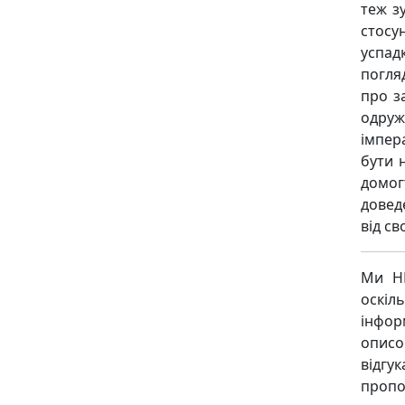
теж з
стосу
успад
погля
про з
одру
імпера
бути 
домог
довед
від св
Ми НЕ
оскіл
інфор
описо
відгу
пропо