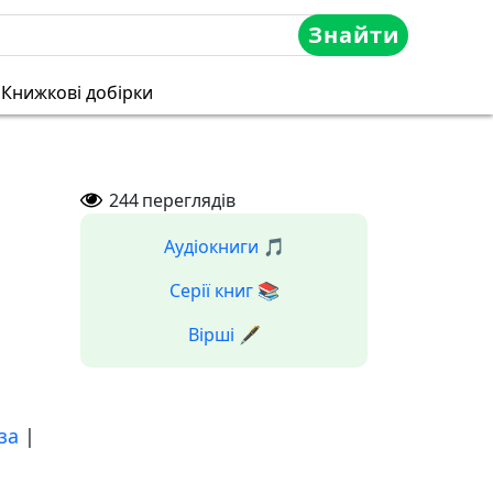
Знайти
Книжкові добірки
244
переглядів
Аудіокниги 🎵
Серії книг 📚
Вірші 🖋️
за
|