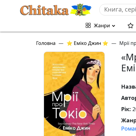
Жанри
Головна
—
⭐ Еміко Джин ⭐
—
Мрії п
«Мр
Ем
Назв
Авто
Рік:
2
Жан
Рома