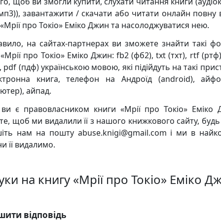
го, щоб ви змогли купити, слухати читання книги (аудіо
мп3)), завантажити / скачати або читати онлайн повну 
 «Мрії про Токіо» Еміко Джин та насолоджуватися нею.
авило, на сайтах-партнерах ви зможете знайти такі ф
«Мрії про Токіо» Еміко Джин: fb2 (фб2), txt (тхт), rtf (ртф
, pdf (пдф) українською мовою, які підійдуть на такі прис
ктронна книга, телефон на Андроїд (android), айф
ютер), айпад.
ви є правовласником книги «Мрії про Токіо» Еміко 
те, щоб ми видалили її з нашого книжкового сайту, будь 
іть нам на пошту abuse.knigi@gmail.com і ми в найк
и її видалимо.
уки на книгу «Мрії про Токіо» Еміко Д
шити відповідь