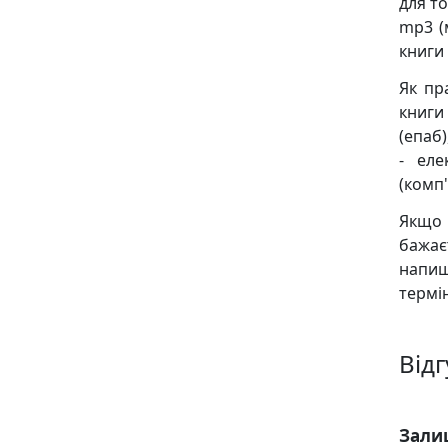
для то
mp3 (
книги
Як пр
книги 
(епаб)
- еле
(комп'
Якщо 
бажає
напиш
термін
Відг
Зали