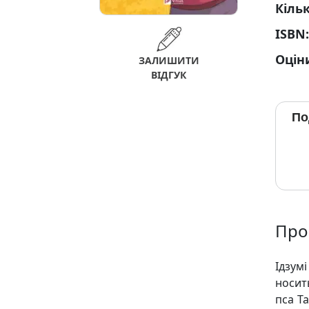
Кільк
ISBN
Оцін
ЗАЛИШИТИ
ВІДГУК
По
Про
Ідзум
носит
пса Т