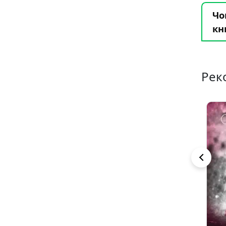
Чо
кн
Рек