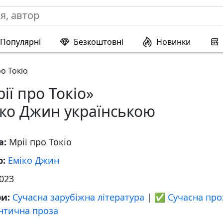
Популярні
Безкоштовні
Новинки
ро Токіо
ії про Токіо»
іко Джин українською
а:
Мрії про Токіо
р:
Еміко Джин
023
ри:
Сучасна зарубіжна література
|
✅ Сучасна про
нтична проза