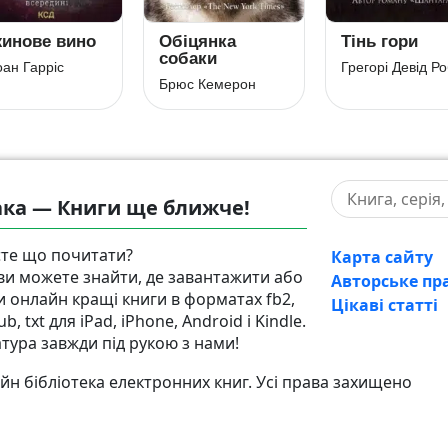
инове вино
Обіцянка
Тінь гори
собаки
ан Гарріс
Брюс Кемерон
ка — Книги ще ближче!
те що почитати?
Карта сайту
 ви можете знайти, де завантажити або
Авторське пр
и онлайн кращі книги в форматах fb2,
Цікаві статті
pub, txt для iPad, iPhone, Android і Kindle.
атура завжди під рукою з нами!
н бібліотека електронних книг. Усі права захищено