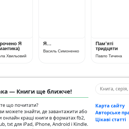
…
Пам’яті
Скорочено
тридцяти
Модри Каме
силь Симоненко
Павло Тичина
Олесь Гончар
ка — Книги ще ближче!
те що почитати?
Карта сайту
 ви можете знайти, де завантажити або
Авторське пр
и онлайн кращі книги в форматах fb2,
Цікаві статті
pub, txt для iPad, iPhone, Android і Kindle.