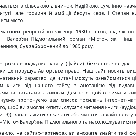
ічається із сільською дівчиною Надійкою, сумлінно навч
титуті, але гординя й амбіції беруть своє, і Степан в
рити місто…
 масових репресій інтелігенції 1930-х років, під які по
 і Валер’ян Підмогильний, роман «Місто», як і інші
енника, був заборонений до 1989 року.
 розповсюджуємо книгу (файли) безкоштовно для с
ьки це порушує Авторське право. Наш сайт носить ви
мативний характер, де читачі можуть ознайомитися ц
м книги від нашого сайту, з анотацією від видавн
ками та цитатами з книжки. Для того щоб отримати кни
нуємо пропонуємо вам список посилань інтернет-маг
го, щоб ви змогли купити, слухати читання книги (аудіо
мп3)), завантажити / скачати або читати онлайн повну 
 «Місто» Валер'яна Підмогильного та насолоджуватися н
авило, на сайтах-партнерах ви зможете знайти такі ф