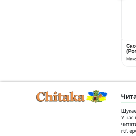
Скорочено
Скорочено Я
Я
Модри Камень
(Романтика)
Ва
Олесь Гончар
Микола Хвильовий
Чита
Шукає
У нас
читат
rtf, e