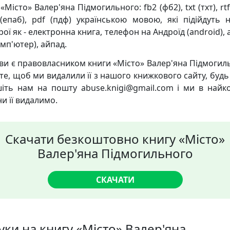
«Місто» Валер'яна Підмогильного: fb2 (фб2), txt (тхт), rtf
(епаб), pdf (пдф) українською мовою, які підійдуть н
ої як - електронна книга, телефон на Андроїд (android),
мп'ютер), айпад.
ви є правовласником книги «Місто» Валер'яна Підмогиль
те, щоб ми видалили її з нашого книжкового сайту, будь 
іть нам на пошту abuse.knigi@gmail.com і ми в найк
и її видалимо.
Скачати безкоштовно книгу «Місто»
Валер'яна Підмогильного
СКАЧАТИ
уки на книгу «Місто» Валер'яна