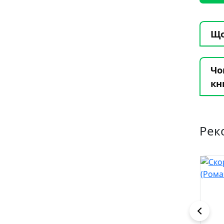
Що
Чо
кн
Рек