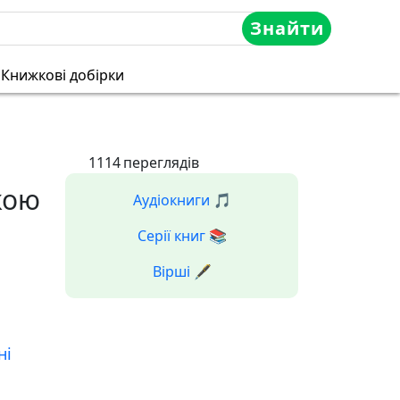
Знайти
Книжкові добірки
1114
переглядів
кою
Аудіокниги 🎵
Серії книг 📚
Вірші 🖋️
ні