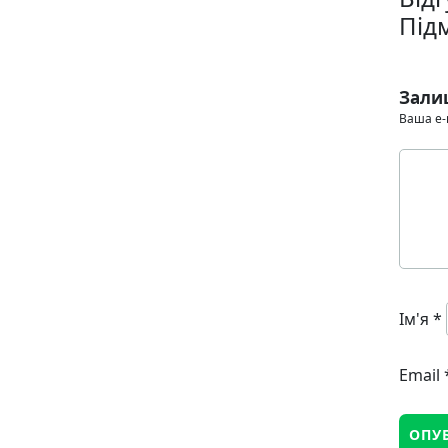
Під
Зали
Ваша e-
Ім'я
*
Email