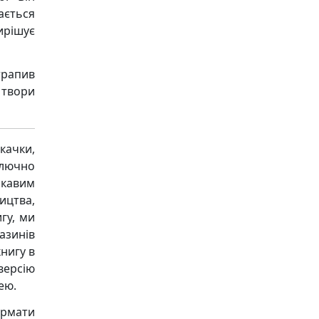
ається
ирішує
трапив
 твори
качки,
ключно
ікавим
ицтва,
гу, ми
азинів
книгу в
версію
ею.
ормати