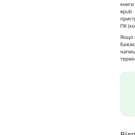
книги 
epub 
пристр
ПК (ко
Якщо 
бажає
напиш
термін
Відг