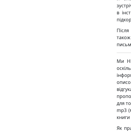
зустр
в інс
підко
Після
також
письм
Ми НЕ
оскіл
інфор
описо
відгу
пропо
для то
mp3 (
книги
Як пр