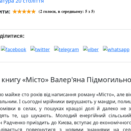
атура 20 століття
ити:
(
2
голоси, в середньому:
5
з 5)
ділитися:
 книгу «Місто» Валер'яна Підмогильн
 майже сто років від написання роману «Місто», але він
уальним. І сьогодні мрійники вирушають у мандри, пол
домівки в селах, у пошуках кращої долі й далеко не 
дять те, що шукають. Молодий енергійний сільськи
н Радченко приїздить до Києва, вступає до економічног
дівається повернутися з новими знаннями на сел