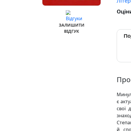
Літер
Оцін
ЗАЛИШИТИ
ВІДГУК
По
Про
Минуло
є акт
свої 
знахо
Степа
й спо