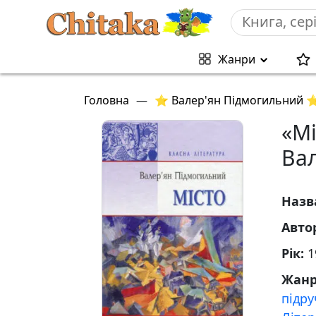
Жанри
Головна
—
⭐ Валер'ян Підмогильний 
«Мі
Ва
Назв
Авто
Рік:
1
Жан
підр