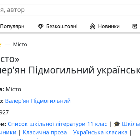
Популярні
Безкоштовні
Новинки
⭐
—
Місто
сто»
лер'ян Підмогильний українсь
а:
Місто
р:
Валер'ян Підмогильний
927
ри:
Список шкільної літератури 11 клас
|
🎓 Шкіль
учники
|
Класична проза
|
Українська класика
|