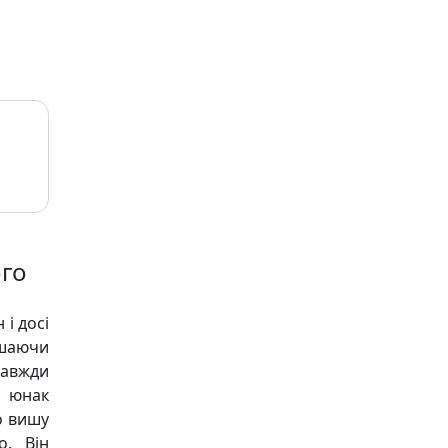
ого
 і досі
ишаючи
завжди
й юнак
о вишу
о. Він