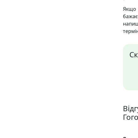
Якщо 
бажає
напиш
термін
Ск
Від
Гог