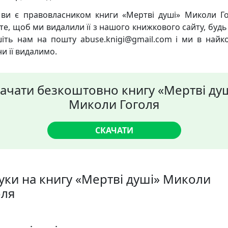
ви є правовласником книги «Мертві душі» Миколи Го
те, щоб ми видалили її з нашого книжкового сайту, будь 
іть нам на пошту abuse.knigi@gmail.com і ми в найк
и її видалимо.
ачати безкоштовно книгу «Мертві ду
Миколи Гоголя
СКАЧАТИ
гуки на книгу «Мертві душі» Миколи
оля