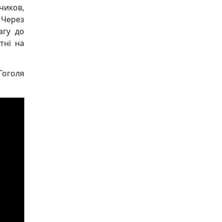
чиков,
 Через
агу до
тні на
оголя