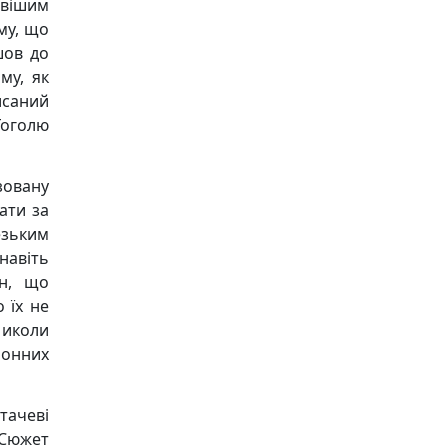
овішим
му, що
шов до
му, як
писаний
Гоголю
зовану
гати за
езьким
навіть
ян, що
 їх не
 Миколи
ронних
тачеві
Сюжет