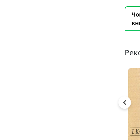
Чо
кн
Рек