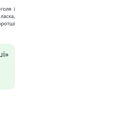
голя і
ласка,
оротші
ші»