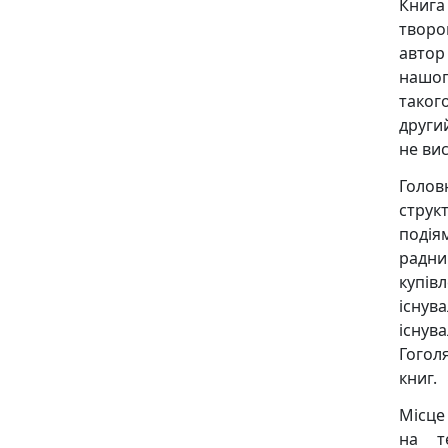
Книга
творо
автор
нашог
такого
други
не ви
Голов
структ
подія
радни
купів
існув
існува
Гогол
книг.
Місце
на т