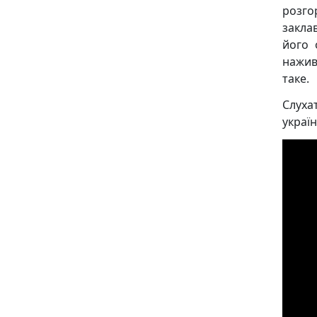
розго
закла
його 
нажив
таке.
Слух
украї