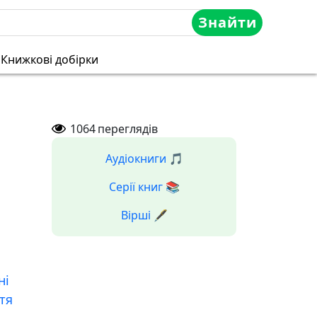
Знайти
Книжкові добірки
1064
переглядів
Аудіокниги 🎵
Серії книг 📚
Вірші 🖋️
ні
тя