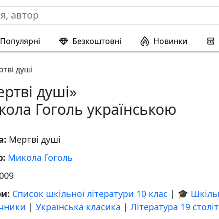
Популярні
Безкоштовні
Новинки
тві душі
ртві душі»
кола Гоголь українською
а:
Мертві душі
р:
Микола Гоголь
009
ри:
Список шкільної літератури 10 клас
|
🎓 Шкіль
учники
|
Українська класика
|
Література 19 століт