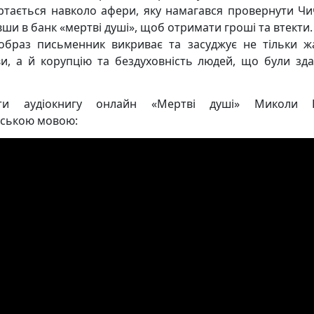
ртається навколо афери, яку намагався провернути Чи
вши в банк «мертві душі», щоб отримати гроші та втекти.
образ письменник викриває та засуджує не тільки ж
и, а й корупцію та бездуховність людей, що були зда
ати аудіокнигу онлайн «Мертві душі» Миколи Г
нською мовою: