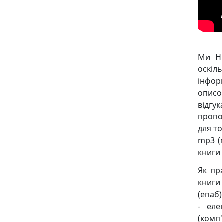
Ми НЕ
оскіл
інфор
описо
відгу
пропо
для то
mp3 (
книги
Як пр
книги 
(епаб)
- еле
(комп'