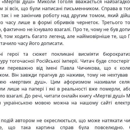
 «Мертві душі» Миколи Гоголя вважається найзагадк
м зі всіх, що були написані письменником. Справа в то
 так і не закінчив роботу над другим томом, який дій
о часу лише в формі обривків чернеток. Третього то
, фактично не існувало взагалі. Про те, чому не був до
й, том ходить багато легенд, але найімовірніше те, що 
стачило часу його дописати.
ні герої та сюжет покликані висміяти бюрократи
уру тогочасної Російської імперії. Читач буде спостері
ми переважно від імені Павла Чичикова, що є кол
ком. Він завжди прагнув до наживи, тому не нехтував 
лею «мертвих душ». Цим афоризмом називали сел
али лише на папері і які в реальності вже померли, або
ло взагалі. До речі, читати онлайн книгу «Мертві душі»
я українською мовою можна на нашому сайті елект
 подій автором не окреслюється, що може натякати чи
е, що така картина справ була повселюдно. 