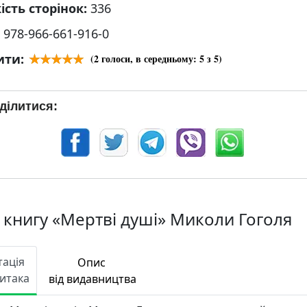
ість сторінок:
336
:
978-966-661-916-0
ити:
(
2
голоси, в середньому:
5
з 5)
ділитися:
 книгу «Мертві душі» Миколи Гоголя
тація
Опис
Читака
від видавництва