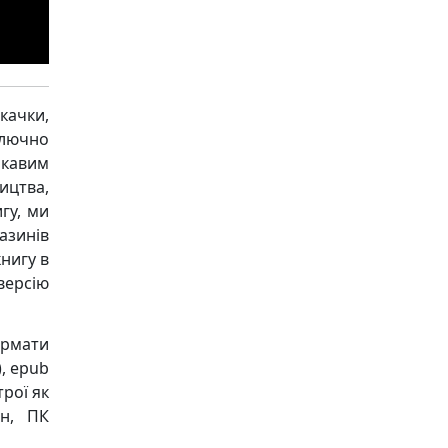
качки,
ключно
ікавим
ицтва,
гу, ми
азинів
книгу в
версію
ормати
), epub
трої як
он, ПК