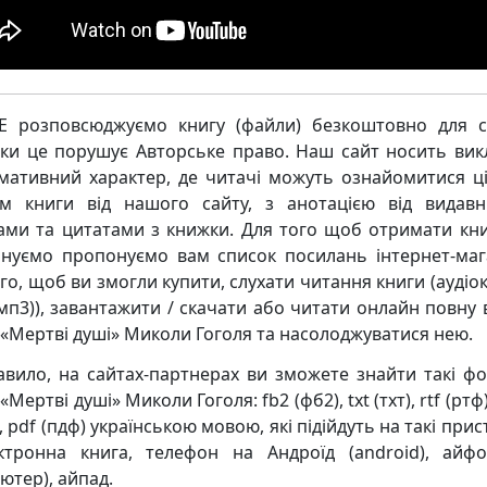
 розповсюджуємо книгу (файли) безкоштовно для с
ьки це порушує Авторське право. Наш сайт носить ви
мативний характер, де читачі можуть ознайомитися ц
м книги від нашого сайту, з анотацією від видавн
ками та цитатами з книжки. Для того щоб отримати кни
нуємо пропонуємо вам список посилань інтернет-маг
го, щоб ви змогли купити, слухати читання книги (аудіо
мп3)), завантажити / скачати або читати онлайн повну 
 «Мертві душі» Миколи Гоголя та насолоджуватися нею.
авило, на сайтах-партнерах ви зможете знайти такі ф
«Мертві душі» Миколи Гоголя: fb2 (фб2), txt (тхт), rtf (ртф
, pdf (пдф) українською мовою, які підійдуть на такі прис
ктронна книга, телефон на Андроїд (android), айф
ютер), айпад.