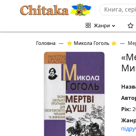
Жанри
Головна
—
⭐ Микола Гоголь ⭐
—
Мер
«Ме
Ми
Назв
Авто
Рік:
2
Жан
підр