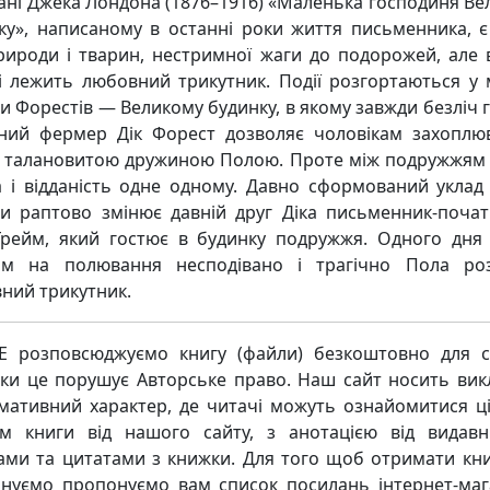
ані Джека Лондона (1876–1916) «Маленька господиня Ве
ку», написаному в останні роки життя письменника, є
рироди і тварин, нестримної жаги до подорожей, але 
і лежить любовний трикутник. Події розгортаються у 
и Форестів — Великому будинку, в якому завжди безліч г
ний фермер Дік Форест дозволяє чоловікам захоплю
 талановитою дружиною Полою. Проте між подружжям
а і відданість одне одному. Давно сформований уклад
и раптово змінює давній друг Діка письменник-почат
Грейм, який гостює в будинку подружжя. Одного дня
ом на полювання несподівано і трагічно Пола роз
ний трикутник.
 розповсюджуємо книгу (файли) безкоштовно для с
ьки це порушує Авторське право. Наш сайт носить ви
мативний характер, де читачі можуть ознайомитися ц
м книги від нашого сайту, з анотацією від видавн
ками та цитатами з книжки. Для того щоб отримати кни
нуємо пропонуємо вам список посилань інтернет-маг