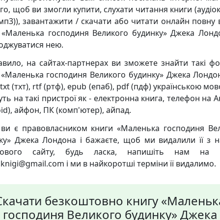
го, щоб ви змогли купити, слухати читання книги (аудіо
мп3)), завантажити / скачати або читати онлайн повну 
 «Маленька господиня Великого будинку» Джека Лонд
оджуватися нею.
авило, на сайтах-партнерах ви зможете знайти такі ф
 «Маленька господиня Великого будинку» Джека Лондон
 txt (тхт), rtf (ртф), epub (епаб), pdf (пдф) українською мов
уть на такі пристрої як - електронна книга, телефон на 
id), айфон, ПК (комп'ютер), айпад.
ви є правовласником книги «Маленька господиня Ве
ку» Джека Лондона і бажаєте, щоб ми видалили її з 
кового сайту, будь ласка, напишіть нам на 
knigi@gmail.com і ми в найкоротші терміни її видалимо.
Скачати безкоштовно книгу «Маленьк
господиня Великого будинку» Джека