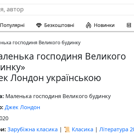
Популярні
Безкоштовні
Новинки
нька господиня Великого будинку
аленька господиня Великого
динку»
ек Лондон українською
а:
Маленька господиня Великого будинку
р:
Джек Лондон
020
ри:
Зарубіжна класика
|
📜 Класика
|
Література 2