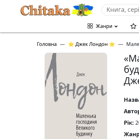
Жанри
Головна
—
⭐ Джек Лондон ⭐
—
Мале
«М
бу
Дж
Назв
Авто
Рік:
2
Жан