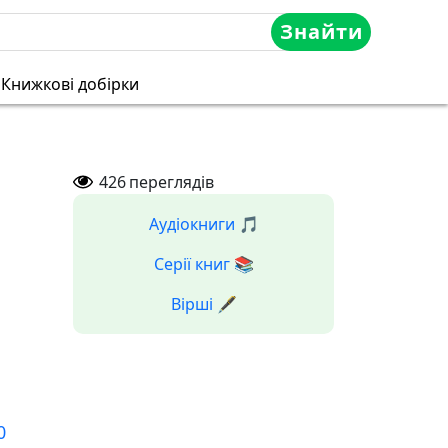
Знайти
Книжкові добірки
426
переглядів
Аудіокниги 🎵
Серії книг 📚
Вірші 🖋️
0