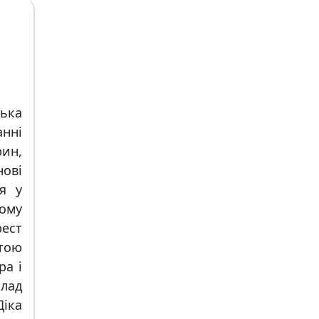
ька
ннi
рин,
овi
я у
кому
ест
итою
ра i
лад
iка