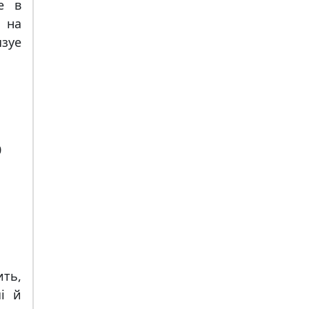
е в
 на
зуе
0
ить,
i й