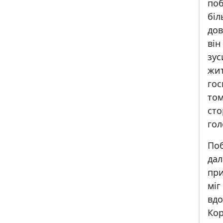
по
бiл
дов
вiн
зус
жи
го
том
ст
гол
По
да
при
мi
вдо
Кор