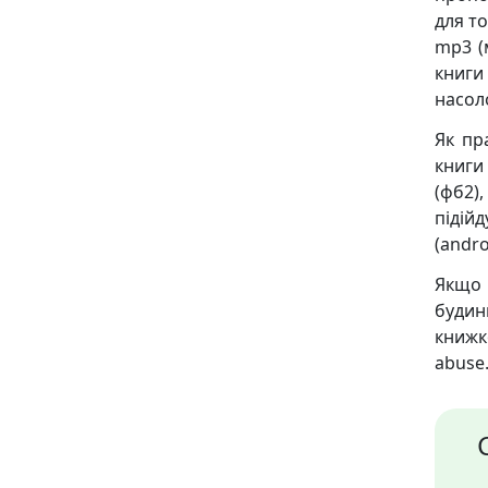
для то
mp3 (
книги
насол
Як пр
книги
(фб2),
підійд
(andro
Якщо 
будин
книж
abuse.