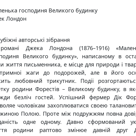
енька господиня Великого будинку
ек Лондон
убiжнi авторськi зiбрання
романi Джека Лондона (1876–1916) «Мален
сподиня Великого будинку», написаному в оста
и життя письменника, е мiсце для природи i тва
стримноi жаги до подорожей, але в його осн
жить любовний трикутник. Подii розгортаютьс
тку родини Форестiв – Великому будинку, в я
вжди безлiч гостей. Успiшний фермер Дiк Фор
воляе чоловiкам захоплюватися своею таланов
жиною Полою. Проте мiж подружжям повна довi
дданiсть одне одному. Давно сформований ук
ття родини раптово змiнюе давнiй друг Д