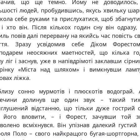
бачив, що ще темно. Йому не доводилось,
ьшостi людей, пробудившись, якусь хвильку ша
кола себе руками та прислухатися, щоб збагнути
 i хто вiн. Пiсля кiлькох годин сну вiн одразу,
иль повiв далi перервану на якийсь час повiсть с
ття. Зразу усвiдомив себе Дiком Форесто
сподарем неосяжних маетностей, що кiлька го
у лiг i заснув, уже в напiвдрiмотi заклавши сiрн
орiнку «Мiста над шляхом» i вимкнувши ламп
овах лiжка.
близу сонно мурмотiв i плюскотiв водограй. 
лечини долинув ще один звук – такий тих
глушений вiдстанню, що тiльки дуже гострий 
г його вловити, – i Форест, зачувши той зв
волено всмiхнувся. Вiн упiзнав далекий густий
оля Поло – свого найкращого бугая-шортгорна