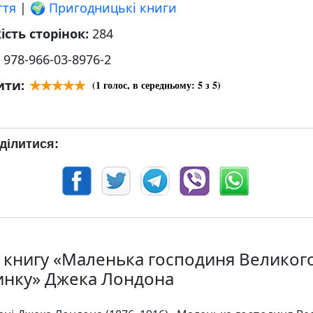
ття
|
🌍 Пригодницькі книги
ість сторінок:
284
:
978-966-03-8976-2
ити:
(
1
голос, в середньому:
5
з 5)
ділитися:
 книгу «Маленька господиня Великог
инку» Джека Лондона