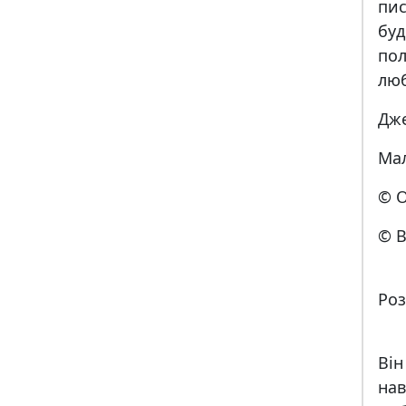
пи
бу
по
люб
Дж
Мал
© О
© В
Роз
Вiн
на