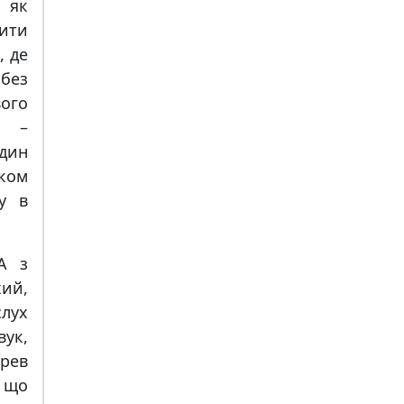
 як
рити
, де
 без
вого
м –
дин
иком
у в
А з
ий,
слух
ук,
 рев
, що