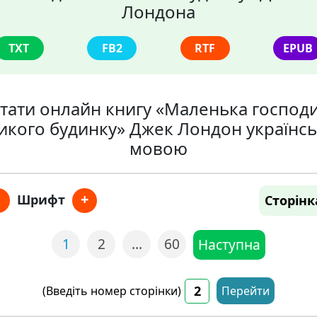
Лондона
TXT
FB2
RTF
EPUB
тати онлайн книгу «Маленька господ
икого будинку» Джек Лондон українс
мовою
+
Шрифт
Сторінк
1
2
…
60
Наступна
(Введіть номер сторінки)
Перейти