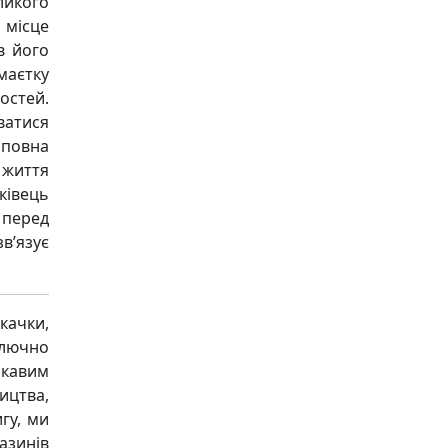
ликого
 місце
в його
маєтку
остей.
ватися
 повна
 життя
ківець
 перед
в’язує
качки,
ключно
ікавим
ицтва,
гу, ми
азинів