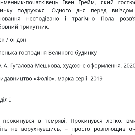
сьменник-початкiвець Івен Грейм, який гостю
динку подружжя. Одного дня перед виiздом
лювання несподiвано i трагiчно Пола розв’я
овний трикутник.
ек Лондон
енька господиня Великого будинку
. А. Гугалова-Мешкова, художне оформлення, 202
идавництво «Фолiо», марка серii, 2019
дiл І
 прокинувся в темрявi. Прокинувся легко, вм
вiть не ворухнувшись, – просто розплющив оч