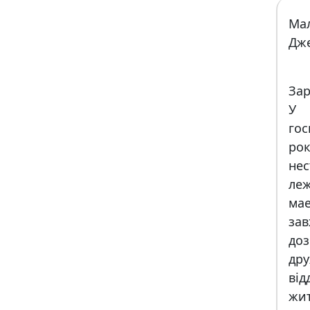
Мал
Дж
Зар
У 
го
рок
не
ле
мае
за
доз
дру
вi
жи