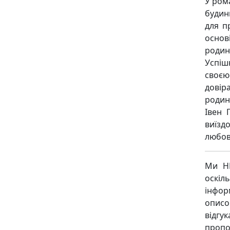
У ром
будин
для п
основ
родин
Успіш
своєю
довір
родин
Івен 
виїзд
любов
Ми НЕ
оскіл
інфор
описо
відгу
пропо