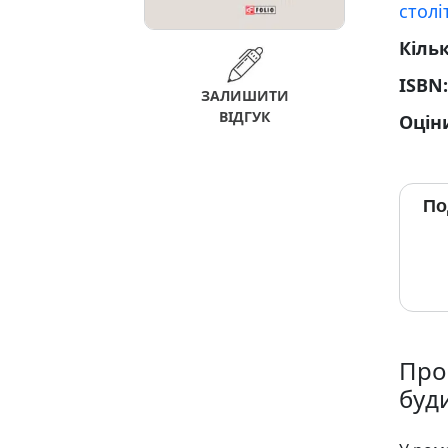
столі
Кільк
ISBN
ЗАЛИШИТИ
ВІДГУК
Оцін
По
Про
буд