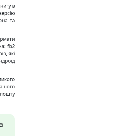
книгу в
версію
она та
ормати
а: fb2
ою, які
Андроїд
ликого
нашого
пошту
а