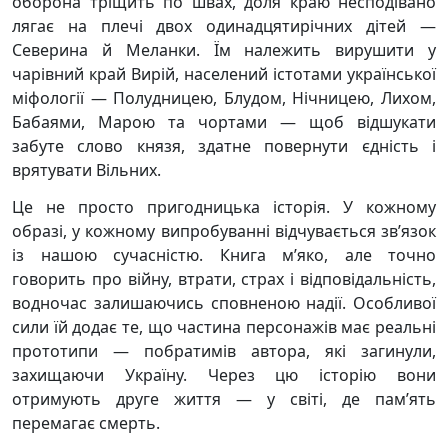
оборона тріщить по швах, доля краю несподівано
лягає на плечі двох одинадцятирічних дітей —
Северина й Меланки. Їм належить вирушити у
чарівний край Вирій, населений істотами української
міфології — Полудницею, Блудом, Нічницею, Лихом,
Бабаями, Марою та чортами — щоб відшукати
забуте слово князя, здатне повернути єдність і
врятувати Вільних.
Це не просто пригодницька історія. У кожному
образі, у кожному випробуванні відчувається зв’язок
із нашою сучасністю. Книга м’яко, але точно
говорить про війну, втрати, страх і відповідальність,
водночас залишаючись сповненою надії. Особливої
сили їй додає те, що частина персонажів має реальні
прототипи — побратимів автора, які загинули,
захищаючи Україну. Через цю історію вони
отримують друге життя — у світі, де пам’ять
перемагає смерть.