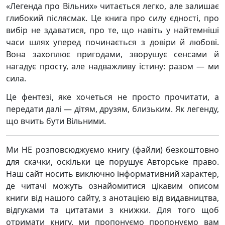
«Легенда про Вільних» читається легко, але залишає
глибокий післясмак. Це книга про силу єдності, про
вибір не здаватися, про те, що навіть у найтемніші
часи шлях уперед починається з довіри й любові.
Вона захоплює пригодами, зворушує сенсами й
нагадує просту, але надважливу істину: разом — ми
сила.
Це фентезі, яке хочеться не просто прочитати, а
передати далі — дітям, друзям, близьким. Як легенду,
що вчить бути Вільними.
Ми НЕ розповсюджуємо книгу (файли) безкоштовно
для скачки, оскільки це порушує Авторське право.
Наш сайт носить виключно інформативний характер,
де читачі можуть ознайомитися цікавим описом
книги від нашого сайту, з анотацією від видавництва,
відгуками та цитатами з книжки. Для того щоб
отримати книгу, ми пропонуємо пропонуємо вам