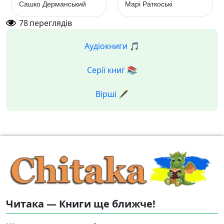
Сашко Дерманський
Марі Раткоські
переможця
78
переглядів
Аудіокниги 🎵
Серії книг 📚
Вірші 🖋️
Читака — Книги ще ближче!