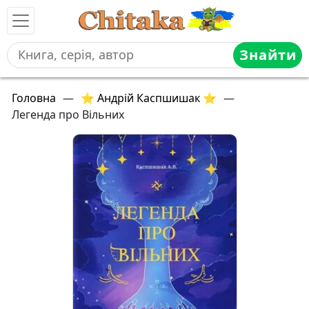
Знайти
Головна
—
⭐ Андрій Каспшишак ⭐
—
Легенда про Вільних