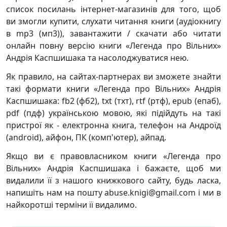
список посилань інтернет-магазинів для того, щоб
ви змогли купити, слухати читання книги (аудіокнигу
в mp3 (мп3)), завантажити / скачати або читати
онлайн повну версію книги «Легенда про Вільних»
Андрія Каспшишака та насолоджуватися нею.
Як правило, на сайтах-партнерах ви зможете знайти
такі формати книги «Легенда про Вільних» Андрія
Каспшишака: fb2 (фб2), txt (тхт), rtf (ртф), epub (епаб),
pdf (пдф) українською мовою, які підійдуть на такі
пристрої як - електронна книга, телефон на Андроїд
(android), айфон, ПК (комп'ютер), айпад.
Якщо ви є правовласником книги «Легенда про
Вільних» Андрія Каспшишака і бажаєте, щоб ми
видалили її з нашого книжкового сайту, будь ласка,
напишіть нам на пошту abuse.knigi@gmail.com і ми в
найкоротші терміни її видалимо.