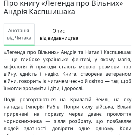
Про книгу «Легенда про Вільних»
Андрія Каспшишака
Анотація
Опис
від Читака
від видавництва
«Легенда про Вільних» Андрія та Наталії Каспшишак
— це глибоке українське фентезі, у якому магія,
міфологія й пригоди стають мовою розмови про
війну, єдність і надію. Книга, створена ветераном
війни, говорить із читачем чесно й світло — так, щоб
її могли зрозуміти і діти, і дорослі.
Події розгортаються на Крилатій Землі, на яку
нападає Імперія Рабів. Попри силу війська, Вільні
приречені на поразку через давнє прокляття
чорнокнижника — зілля розбрату, що позбавляє
людей здатності довіряти одне одному. Коли