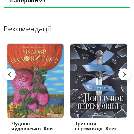
паперовим?
Рекомендації
Чудове
Трилогія
чудовисько. Книга
переможця. Книга
1
3. Поцілунок