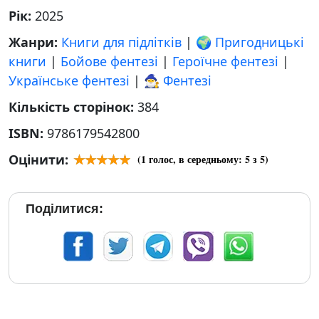
Рік:
2025
Жанри:
Книги для підлітків
|
🌍 Пригодницькі
книги
|
Бойове фентезі
|
Героїчне фентезі
|
Українське фентезі
|
🧙‍♂️ Фентезі
Кількість сторінок:
384
ISBN:
9786179542800
Оцінити:
(
1
голос, в середньому:
5
з 5)
Поділитися: