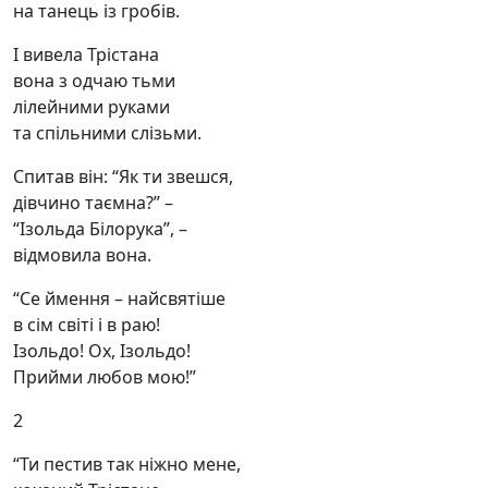
на танець із гробів.
І вивела Трістана
вона з одчаю тьми
лілейними руками
та спільними слізьми.
Спитав він: “Як ти звешся,
дівчино таємна?” –
“Ізольда Білорука”, –
відмовила вона.
“Се ймення – найсвятіше
в сім світі і в раю!
Ізольдо! Ох, Ізольдо!
Прийми любов мою!”
2
“Ти пестив так ніжно мене,