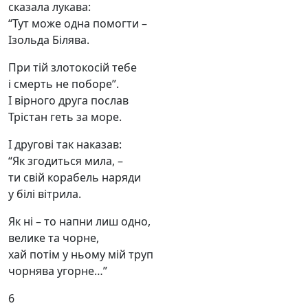
сказала лукава:
“Тут може одна помогти –
Ізольда Білява.
При тій злотокосій тебе
і смерть не поборе”.
І вірного друга послав
Трістан геть за море.
І другові так наказав:
“Як згодиться мила, –
ти свій корабель наряди
у білі вітрила.
Як ні – то напни лиш одно,
велике та чорне,
хай потім у ньому мій труп
чорнява угорне…”
6