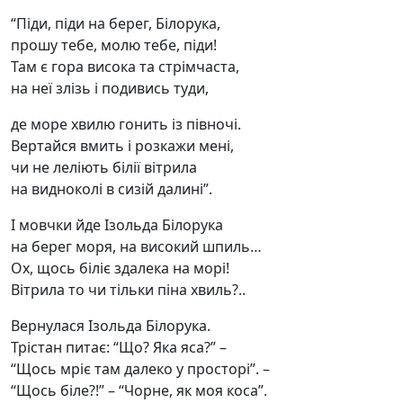
“Піди, піди на берег, Білорука,
прошу тебе, молю тебе, піди!
Там є гора висока та стрімчаста,
на неї злізь і подивись туди,
де море хвилю гонить із півночі.
Вертайся вмить і розкажи мені,
чи не леліють білії вітрила
на видноколі в сизій далині”.
І мовчки йде Ізольда Білорука
на берег моря, на високий шпиль…
Ох, щось біліє здалека на морі!
Вітрила то чи тільки піна хвиль?..
Вернулася Ізольда Білорука.
Трістан питає: “Що? Яка яса?” –
“Щось мріє там далеко у просторі”. –
“Щось біле?!” – “Чорне, як моя коса”.