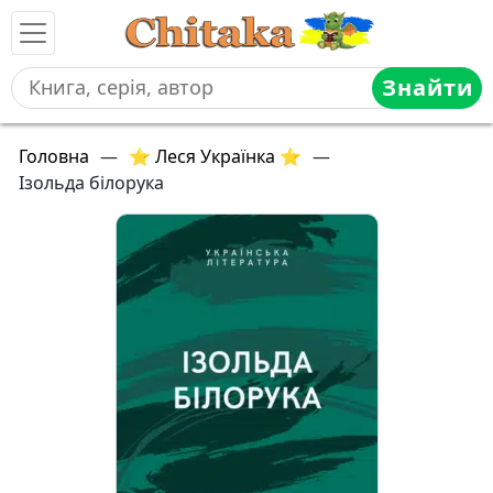
Знайти
Головна
—
⭐ Леся Українка ⭐
—
Ізольда білорука