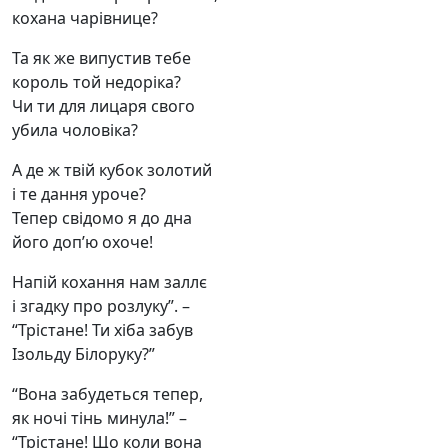
кохана чарівнице?
Та як же випустив тебе
король той недоріка?
Чи ти для лицаря свого
убила чоловіка?
А де ж твій кубок золотий
і те дання уроче?
Тепер свідомо я до дна
його доп’ю охоче!
Напій кохання нам заллє
і згадку про розлуку”. –
“Трістане! Ти хіба забув
Ізольду Білоруку?”
“Вона забудеться тепер,
як ночі тінь минула!” –
“Трістане! Що коли вона