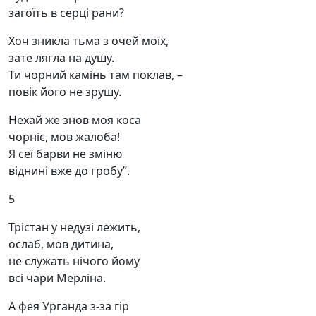
загоїть в серці рани?
Хоч зникла тьма з очей моїх,
зате лягла на душу.
Ти чорний камінь там поклав, –
повік його не зрушу.
Нехай же знов моя коса
чорніє, мов жалоба!
Я сеї барви не зміню
віднині вже до гробу”.
5
Трістан у недузі лежить,
ослаб, мов дитина,
не служать нічого йому
всі чари Мерліна.
А фея Урганда з-за гір