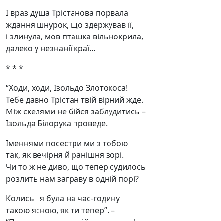
І враз душа Трістанова порвала
ждання шнурок, що здержував її,
і злинула, мов пташка вільнокрила,
далеко у незнанії краї…
* * *
“Ходи, ходи, Ізольдо Злотокоса!
Тебе давно Трістан твій вірний жде.
Між скелями не бійся заблудитись –
Ізольда Білорука проведе.
Іменнями посестри ми з тобою
так, як вечірня й ранішня зорі.
Чи то ж не диво, що тепер судилось
розлить нам заграву в одній порі?
Колись і я була на час-годину
такою ясною, як ти тепер”. –