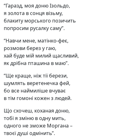
“Гаразд, моя доню Ізольдо,
я золота в сонця візьму,
блакиту морського позичить
попросим русалку саму”.
“Навчи мене, матінко-феє,
розмови берез у гаю,
хай буде мій милий щасливий,
як дрібна пташина в маю”.
“Ще краще, ніж тії берези,
шумлять веретенечка фей,
бо все наймиліше вчуває
в тім гомоні кожен з людей.
Що схочеш, коханая доню,
тобі я зміню в одну мить,
одного не зможе Моргана –
твоєї душі одмінить”.