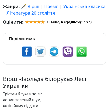
Жанри:
🖋️ Вірші
|
Поезія
|
Українська класика
|
Література 20 століття
Оцінити:
(
1
голос, в середньому:
5
з 5)
Поділитися:
Вірш «Ізольда білорука» Лесі
Українки
Трістан блукав по лісі,
ловив зелений шум,
хотів йому віддати