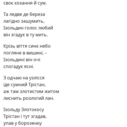
своє кохання й сум.
Та ледве де береза
лагідно зашумить,
Ізольдин голос любий
він згадує в ту мить.
Крізь віття синє небо
погляне в вишині, –
Ізольдині він очі
спогадує ясні.
З одчаю на узлісся
іде сумний Трістан,
аж там злотистим житом
лиснить розлогий лан.
Ізольду Злотокосу
Трістан і тут згадав,
упав у борозенку