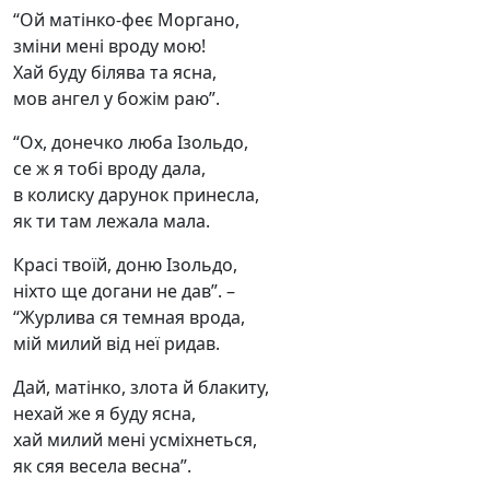
“Ой матінко-феє Моргано,
зміни мені вроду мою!
Хай буду білява та ясна,
мов ангел у божім раю”.
“Ох, донечко люба Ізольдо,
се ж я тобі вроду дала,
в колиску дарунок принесла,
як ти там лежала мала.
Красі твоїй, доню Ізольдо,
ніхто ще догани не дав”. –
“Журлива ся темная врода,
мій милий від неї ридав.
Дай, матінко, злота й блакиту,
нехай же я буду ясна,
хай милий мені усміхнеться,
як сяя весела весна”.