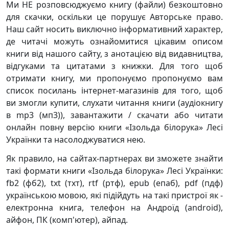
Ми НЕ розповсюджуємо книгу (файли) безкоштовно
для скачки, оскільки це порушує Авторське право.
Наш сайт носить виключно інформативний характер,
де читачі можуть ознайомитися цікавим описом
книги від нашого сайту, з анотацією від видавництва,
відгуками та цитатами з книжки. Для того щоб
отримати книгу, ми пропонуємо пропонуємо вам
список посилань інтернет-магазинів для того, щоб
ви змогли купити, слухати читання книги (аудіокнигу
в mp3 (мп3)), завантажити / скачати або читати
онлайн повну версію книги «Ізольда білорука» Лесі
Українки та насолоджуватися нею.
Як правило, на сайтах-партнерах ви зможете знайти
такі формати книги «Ізольда білорука» Лесі Українки:
fb2 (фб2), txt (тхт), rtf (ртф), epub (епаб), pdf (пдф)
українською мовою, які підійдуть на такі пристрої як -
електронна книга, телефон на Андроїд (android),
айфон, ПК (комп'ютер), айпад.