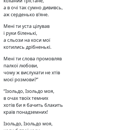
коханий Трістане,
а в очі так сумно дививсь,
аж серденько в’яне.
Мені ти уста цілував
і руки біленькі,
а сльози на коси мої
котились дрібненькі.
Мені ти слова промовляв
палкої любови,
чому ж вислухати не хтів
моєї розмови?”
“Ізольдо, Ізольдо моя,
в очах твоїх темних
хотів би я бачить блакить
країв понадземних!
Ізольдо, Ізольдо моя,