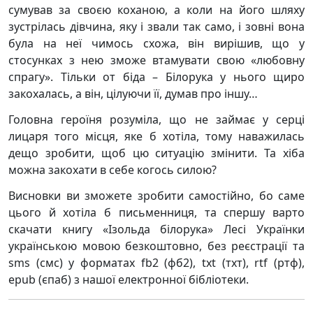
сумував за своєю коханою, а коли на його шляху
зустрілась дівчина, яку і звали так само, і зовні вона
була на неї чимось схожа, він вирішив, що у
стосунках з нею зможе втамувати свою «любовну
спрагу». Тільки от біда – Білорука у нього щиро
закохалась, а він, цілуючи її, думав про іншу…
Головна героїня розуміла, що не займає у серці
лицаря того місця, яке б хотіла, тому наважилась
дещо зробити, щоб цю ситуацію змінити. Та хіба
можна закохати в себе когось силою?
Висновки ви зможете зробити самостійно, бо саме
цього й хотіла б письменниця, та спершу варто
скачати книгу «Ізольда білорука» Лесі Українки
українською мовою безкоштовно, без реєстрації та
sms (смс) у форматах fb2 (фб2), txt (тхт), rtf (ртф),
epub (єпаб) з нашої електронної бібліотеки.