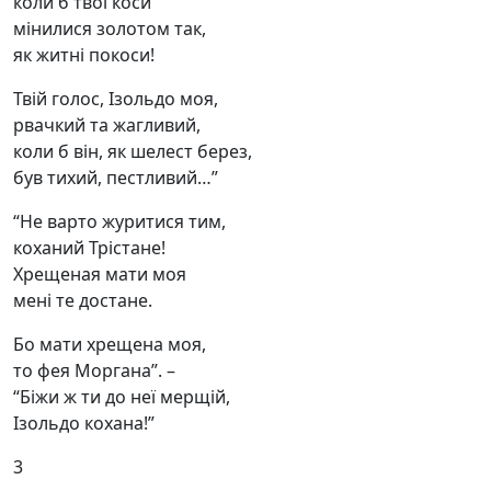
коли б твої коси
мінилися золотом так,
як житні покоси!
Твій голос, Ізольдо моя,
рвачкий та жагливий,
коли б він, як шелест берез,
був тихий, пестливий…”
“Не варто журитися тим,
коханий Трістане!
Хрещеная мати моя
мені те достане.
Бо мати хрещена моя,
то фея Моргана”. –
“Біжи ж ти до неї мерщій,
Ізольдо кохана!”
3