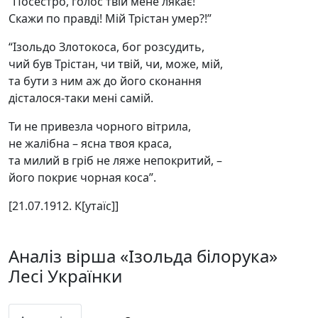
“Посестро, голос твій мене лякає!
Скажи по правді! Мій Трістан умер?!”
“Ізольдо Злотокоса, бог розсудить,
чий був Трістан, чи твій, чи, може, мій,
та бути з ним аж до його сконання
дісталося-таки мені самій.
Ти не привезла чорного вітрила,
не жалібна – ясна твоя краса,
та милий в гріб не ляже непокритий, –
його покриє чорная коса”.
[21.07.1912. К[утаїс]]
Аналіз вірша «Ізольда білорука»
Лесі Українки