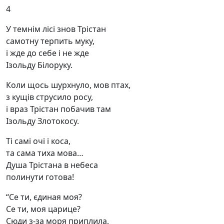
4
У темнім лісі знов Трістан
самотну терпить муку,
і жде до себе і не жде
Ізольду Білоруку.
Коли щось шурхнуло, мов птах,
з кущів струсило росу,
і враз Трістан побачив там
Ізольду Злотокосу.
Ті самі очі і коса,
та сама тиха мова…
Душа Трістана в небеса
полинути готова!
“Се ти, єдиная моя?
Се ти, моя царице?
Сюди з-за моря приплила,