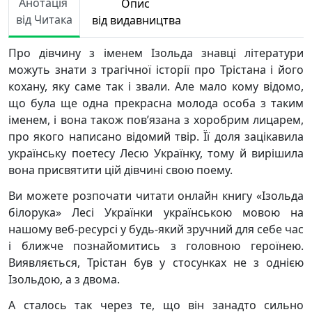
Анотація
Опис
від Читака
від видавництва
Про дівчину з іменем Ізольда знавці літератури
можуть знати з трагічної історії про Трістана і його
кохану, яку саме так і звали. Але мало кому відомо,
що була ще одна прекрасна молода особа з таким
іменем, і вона також пов’язана з хоробрим лицарем,
про якого написано відомий твір. Її доля зацікавила
українську поетесу Лесю Українку, тому й вирішила
вона присвятити цій дівчині свою поему.
Ви можете розпочати читати онлайн книгу «Ізольда
білорука» Лесі Українки українською мовою на
нашому веб-ресурсі у будь-який зручний для себе час
і ближче познайомитись з головною героїнею.
Виявляється, Трістан був у стосунках не з однією
Ізольдою, а з двома.
А сталось так через те, що він занадто сильно