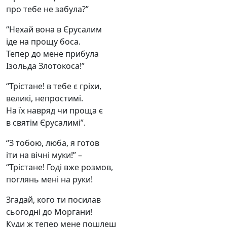
про тебе не забула?”
“Нехай вона в Єрусалим
іде на прощу боса.
Тепер до мене прибула
Ізольда Злотокоса!”
“Трістане! в тебе є гріхи,
великі, непростимі.
На їх навряд чи проща є
в святім Єрусалимі”.
“З тобою, люба, я готов
іти на вічні муки!” –
“Трістане! Годі вже розмов,
поглянь мені на руки!
Згадай, кого ти посилав
сьогодні до Моргани!
Куди ж тепер мене пошлеш