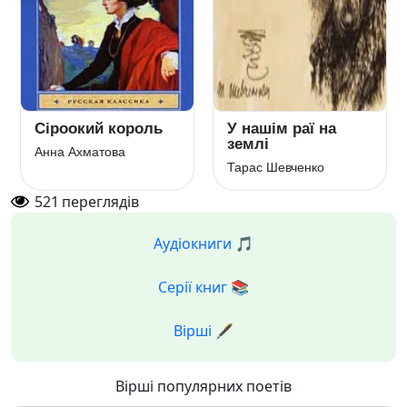
19 жовтня 1825
Пророк
року
Олександр Пушкін
Олександр Пушкін
521
переглядів
Аудіокниги 🎵
Серії книг 📚
Вірші 🖋️
Вірші популярних поетів