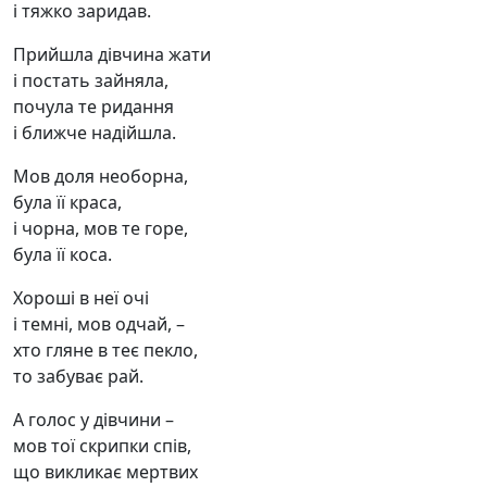
і тяжко заридав.
Прийшла дівчина жати
і постать зайняла,
почула те ридання
і ближче надійшла.
Мов доля необорна,
була її краса,
і чорна, мов те горе,
була її коса.
Хороші в неї очі
і темні, мов одчай, –
хто гляне в теє пекло,
то забуває рай.
А голос у дівчини –
мов тої скрипки спів,
що викликає мертвих